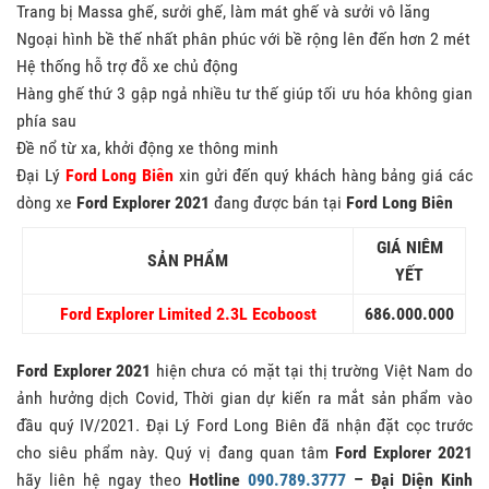
Trang bị Massa ghế, sưởi ghế, làm mát ghế và sưởi vô lăng
Ngoại hình bề thế nhất phân phúc với bề rộng lên đến hơn 2 mét
Hệ thống hỗ trợ đỗ xe chủ động
Hàng ghế thứ 3 gập ngả nhiều tư thế giúp tối ưu hóa không gian
phía sau
Đề nổ từ xa, khởi động xe thông minh
Đại Lý
Ford Long Biên
xin gửi đến quý khách hàng bảng giá các
dòng xe
Ford Explorer 2021
đang được bán tại
Ford Long Biên
GIÁ NIÊM
SẢN PHẨM
YẾT
Ford Explorer Limited 2.3L Ecoboost
686.000.000
Ford Explorer 2021
hiện chưa có mặt tại thị trường Việt Nam do
ảnh hưởng dịch Covid, Thời gian dự kiến ra mắt sản phẩm vào
đầu quý IV/2021. Đại Lý Ford Long Biên đã nhận đặt cọc trước
cho siêu phẩm này. Quý vị đang quan tâm
Ford Explorer 2021
hãy liên hệ ngay theo
Hotline
090.789.3777
– Đại Diện Kinh