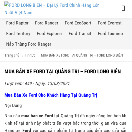
Ford Raptor
Ford Ranger
Ford EcoSport
Ford Everest
Ford Teritory
Ford Explorer
Ford Transit
Ford Tourneo
Nắp Thùng Ford Ranger
Trang chủ
→
Tin tức
→
MUA BÁN XE FORD TẠI QUẢNG TRỊ – FORD LONG BIÊN
MUA BÁN XE FORD TẠI QUẢNG TRỊ – FORD LONG BIÊN
Lượt xem: 449 - Ngày: 13/08/2021
Mua Bán Xe Ford Cho Khách Hàng Tại Quảng Trị
Nội Dung
Nhu cầu
mua bán xe Ford
tại Quảng Trị đã ngày càng lớn hơn khi
kinh tế tại tỉnh này phát triển vượt bậc trong thời gian vừa qua.
Hãng xe
Ford
với các sản phẩm từ trung cấp đến cao cấp sẵn