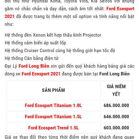
đối thủ như Hyundai Kona, Toyota Vios, Kia Seltos với khung
gầm vỏ chắc chắn và dạy dặn, cách âm tốt nhất.
Ford Ecosport
2021
đã được trang bị thêm một số option và tính năng nổi bật
như:
Hệ thống đèn Xenon kết hợp thấu kính Projector
Hệ thống cảm biến áp suất lốp
Hệ thống Cruiser Control cùng hệ thống giới hạn tốc độ
Hệ thống Cân bằng điện tử
Đại Lý
Ford Long Biên
xin gửi đến quý khách hàng bảng giá các
dòng xe
Ford Ecosport 2021
đang được bán tại
Ford Long Biên
GIÁ NIÊM
SẢN PHẨM
YẾT
Ford Ecosport Titanium 1.0L
686.000.000
Ford Ecosport Titanium 1.5L
646.000.000
Ford Ecosport Trend 1.5L
603.000.000
Giá xe thay đổi theo từng thời điểm nên quý khách đang quan