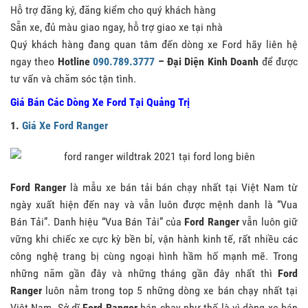
Hỗ trợ đăng ký, đăng kiểm cho quý khách hàng
Sẵn xe, đủ màu giao ngay, hỗ trợ giao xe tại nhà
Quý khách hàng đang quan tâm đến dòng xe Ford hãy liên hệ
ngay theo
Hotline
090.789.3777
– Đại Diện Kinh Doanh
để được
tư vấn và chăm sóc tận tình.
Giá Bán Các Dòng Xe Ford Tại Quảng Trị
1.
Giá Xe Ford Ranger
Ford Ranger
là mẫu xe bán tải bán chạy nhất tại Việt Nam từ
ngày xuất hiện đến nay và vẫn luôn được mệnh danh là “Vua
Bán Tải”. Danh hiệu “Vua Bán Tải” của
Ford Ranger
vẫn luôn giữ
vững khi chiếc xe cực kỳ bền bỉ, vận hành kinh tế, rất nhiều các
công nghệ trang bị cùng ngoại hình hầm hố mạnh mẽ. Trong
những năm gần đây và những tháng gần đây nhất thì
Ford
Ranger
luôn nằm trong top 5 những dòng xe bán chạy nhất tại
Việt Nam. Sở dĩ
Ford Ranger
bán chạy như thế là vì dòng xe bán