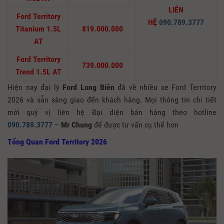
LIÊN
Ford Territory
HỆ
090.789.3777
Titanium 1.5L
819.000.000
AT
Ford Territory
739.000.000
Trend 1.5L AT
Hiện nay đại lý
Ford Long Biên
đã về nhiều xe Ford Territory
2026 và sẵn sàng giao đến khách hàng. Mọi thông tin chi tiết
mời quý vị liên hệ Đại diện bán hàng theo hotline
090.789.3777
–
Mr Chung
để được tư vấn cụ thể hơn
Tổng Quan Ford Territory 2026