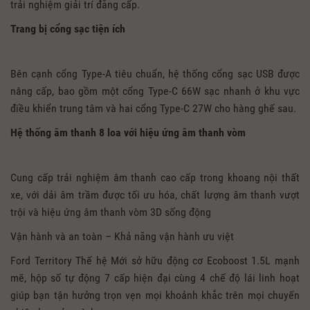
trải nghiệm giải trí đẳng cấp.
Trang bị cổng sạc tiện ích
Bên cạnh cổng Type-A tiêu chuẩn, hệ thống cổng sạc USB được
nâng cấp, bao gồm một cổng Type-C 66W sạc nhanh ở khu vực
điều khiển trung tâm và hai cổng Type-C 27W cho hàng ghế sau.
Hệ thống âm thanh 8 loa với hiệu ứng âm thanh vòm
Cung cấp trải nghiệm âm thanh cao cấp trong khoang nội thất
xe, với dải âm trầm được tối ưu hóa, chất lượng âm thanh vượt
trội và hiệu ứng âm thanh vòm 3D sống động
Vận hành và an toàn – Khả năng vận hành ưu việt
Ford Territory Thế hệ Mới sở hữu động cơ Ecoboost 1.5L mạnh
mẽ, hộp số tự động 7 cấp hiện đại cùng 4 chế độ lái linh hoạt
giúp bạn tận hưởng trọn vẹn mọi khoảnh khắc trên mọi chuyến