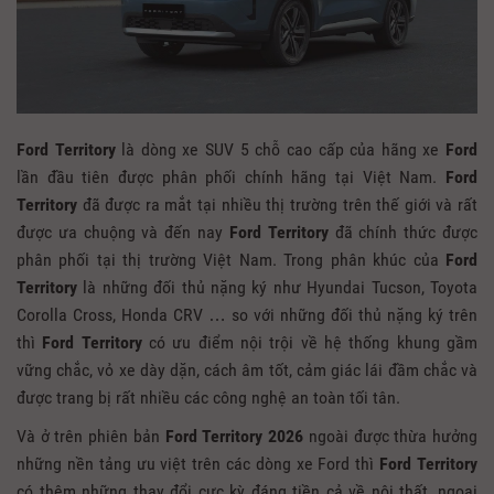
Ford Territory
là dòng xe SUV 5 chỗ cao cấp của hãng xe
Ford
lần đầu tiên được phân phối chính hãng tại Việt Nam.
Ford
Territory
đã được ra mắt tại nhiều thị trường trên thế giới và rất
được ưa chuộng và đến nay
Ford Territory
đã chính thức được
phân phối tại thị trường Việt Nam. Trong phân khúc của
Ford
Territory
là những đối thủ nặng ký như Hyundai Tucson, Toyota
Corolla Cross, Honda CRV … so với những đối thủ nặng ký trên
thì
Ford Territory
có ưu điểm nội trội về hệ thống khung gầm
vững chắc, vỏ xe dày dặn, cách âm tốt, cảm giác lái đầm chắc và
được trang bị rất nhiều các công nghệ an toàn tối tân.
Và ở trên phiên bản
Ford Territory 2026
ngoài được thừa hưởng
những nền tảng ưu việt trên các dòng xe Ford thì
Ford Territory
có thêm những thay đổi cực kỳ đáng tiền cả về nội thất, ngoại