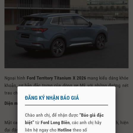
Ngoại hình
Ford Territory Titanium X 2026
mang kiểu dáng khỏe
khoắn, cơ bắp đặc trưng của dòng xe Mỹ với những đường nét
trau chuốt nhưng cũng không kém phần sang trọng.
ĐĂNG KÝ NHẬN BÁO GIÁ
Diện mạo mới thêm phong cách
Chào anh chị, để nhận được
“Báo giá đặc
biệt”
từ
Ford Long Biên
, các anh chị hãy
Mặt ca lăng lớn, thiết kế mới mang đến dáng vẻ đầy cá tính, hiện
liên hệ ngay cho
Hotline
theo số
đại đậm chất Ford.