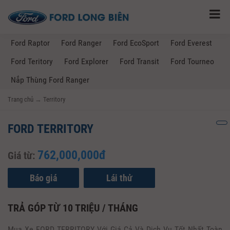
Ford Raptor
Ford Ranger
Ford EcoSport
Ford Everest
Ford Teritory
Ford Explorer
Ford Transit
Ford Tourneo
Nắp Thùng Ford Ranger
Trang chủ
→
Territory
FORD TERRITORY
762,000,000đ
Giá từ:
Báo giá
Lái thử
TRẢ GÓP TỪ 10 TRIỆU / THÁNG
Mua Xe FORD TERRITORY Với Giá Cả Và Dịch Vụ Tốt Nhất Toàn