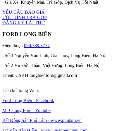
- Giá Xe, Khuyến Mại, Trả Góp, Dịch Vụ Tốt Nhất
YÊU CẦU BÁO GIÁ
ƯỚC TÍNH TRẢ GÓP
ĐĂNG KÝ LÁI THỬ
FORD LONG BIÊN
Điện thoại:
090.789.3777
: Số 3 Nguyễn Văn Linh, Gia Thụy, Long Biên, Hà Nội
: Số 2 Vũ Đức Thận, Việt Hưng, Long Biên, Hà Nội
Email: CSKH.longbienford@gmail.com
Liên kết trang Web:
Ford Long Biên - Facebook
Mr Chung Ford - Youtube
Bất Động Sản Phú Lâm - www.phulam.vn
Tư Vấn Bảo Hiểm - www.tuvanbaohiem.com