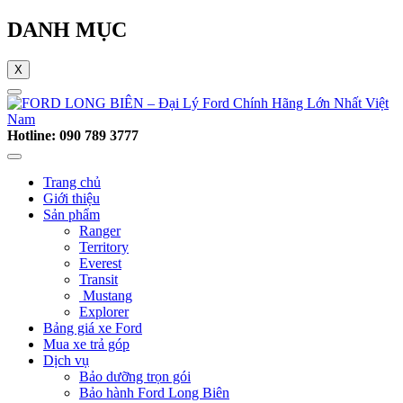
DANH MỤC
X
Hotline: 090 789 3777
Trang chủ
Giới thiệu
Sản phẩm
Ranger
Territory
Everest
Transit
Mustang
Explorer
Bảng giá xe Ford
Mua xe trả góp
Dịch vụ
Bảo dưỡng trọn gói
Bảo hành Ford Long Biên