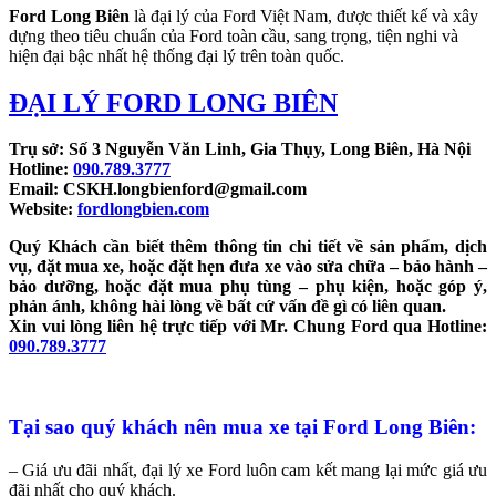
Ford Long Biên
là đại lý của Ford Việt Nam, được thiết kế và xây
dựng theo tiêu chuẩn của Ford toàn cầu, sang trọng, tiện nghi và
hiện đại bậc nhất hệ thống đại lý trên toàn quốc.
ĐẠI LÝ FORD LONG BIÊN
Trụ sở: Số 3 Nguyễn Văn Linh, Gia Thụy, Long Biên, Hà Nội
Hotline:
090.789.3777
Email: CSKH.longbienford@gmail.com
Website:
fordlongbien.com
Quý Khách cần biết thêm thông tin chi tiết về sản phẩm, dịch
vụ, đặt mua xe, hoặc đặt hẹn đưa xe vào sửa chữa – bảo hành –
bảo dưỡng, hoặc đặt mua phụ tùng – phụ kiện, hoặc góp ý,
phản ánh, không hài lòng về bất cứ vấn đề gì có liên quan.
Xin vui lòng liên hệ trực tiếp với Mr. Chung Ford
qua Hotline:
090.789.3777
Tại sao quý khách nên mua xe tại Ford Long Biên:
– Giá ưu đãi nhất, đại lý xe Ford luôn cam kết mang lại mức giá ưu
đãi nhất cho quý khách.