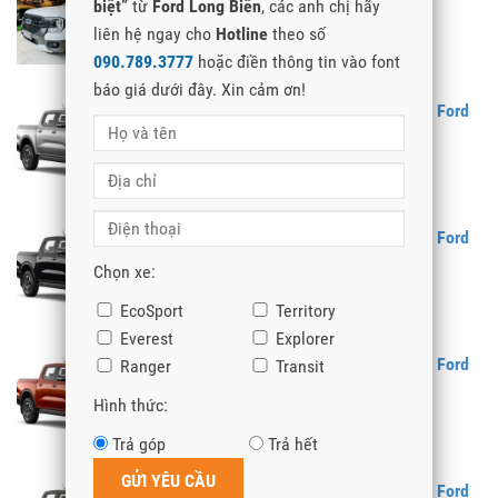
biệt”
từ
Ford Long Biên
, các anh chị hãy
Ranger 2024 Tại Tuyên Quang
liên hệ ngay cho
Hotline
theo số
090.789.3777
hoặc điền thông tin vào font
báo giá dưới đây. Xin cảm ơn!
Ford Ranger 2024 – Giá Xe Bán Tải Ford
Ranger 2024 Tại Tiền Giang
Ford Ranger 2024 – Giá Xe Bán Tải Ford
Ranger 2024 Tại Thừa Thiên Huế
Chọn xe:
EcoSport
Territory
Everest
Explorer
Ford Ranger 2024 – Giá Xe Bán Tải Ford
Ranger
Transit
Ranger 2024 Tại Thanh Hóa
Hình thức:
Trả góp
Trả hết
Ford Ranger 2024 – Giá Xe Bán Tải Ford