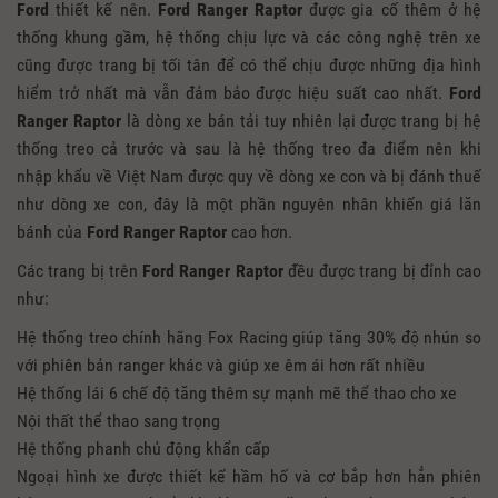
Ford
thiết kế nên.
Ford Ranger Raptor
được gia cố thêm ở hệ
thống khung gầm, hệ thống chịu lực và các công nghệ trên xe
cũng được trang bị tối tân để có thể chịu được những địa hình
hiểm trở nhất mà vẫn đảm bảo được hiệu suất cao nhất.
Ford
Ranger Raptor
là dòng xe bán tải tuy nhiên lại được trang bị hệ
thống treo cả trước và sau là hệ thống treo đa điểm nên khi
nhập khẩu về Việt Nam được quy về dòng xe con và bị đánh thuế
như dòng xe con, đây là một phần nguyên nhân khiến giá lăn
bánh của
Ford Ranger Raptor
cao hơn.
Các trang bị trên
Ford Ranger Raptor
đều được trang bị đỉnh cao
như:
Hệ thống treo chính hãng Fox Racing giúp tăng 30% độ nhún so
với phiên bản ranger khác và giúp xe êm ái hơn rất nhiều
Hệ thống lái 6 chế độ tăng thêm sự mạnh mẽ thể thao cho xe
Nội thất thể thao sang trọng
Hệ thống phanh chủ động khẩn cấp
Ngoại hình xe được thiết kế hầm hố và cơ bắp hơn hẳn phiên