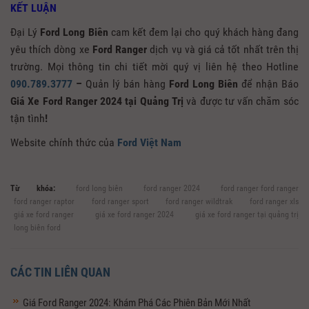
KẾT LUẬN
Đại Lý
Ford Long Biên
cam kết đem lại cho quý khách hàng đang
yêu thích dòng xe
Ford Ranger
dịch vụ và giá cả tốt nhất trên thị
trường. Mọi thông tin chi tiết mời quý vị liên hệ theo Hotline
090.789.3777
–
Quản lý bán hàng
Ford Long Biên
để nhận Báo
Giá Xe Ford Ranger 2024 tại Quảng Trị
và được tư vấn chăm sóc
tận tình
!
Website chính thức của
Ford Việt Nam
Từ khóa:
ford long biên
ford ranger 2024
ford ranger ford ranger
ford ranger raptor
ford ranger sport
ford ranger wildtrak
ford ranger xls
giá xe ford ranger
giá xe ford ranger 2024
giá xe ford ranger tại quảng trị
long biên ford
CÁC TIN LIÊN QUAN
Giá Ford Ranger 2024: Khám Phá Các Phiên Bản Mới Nhất