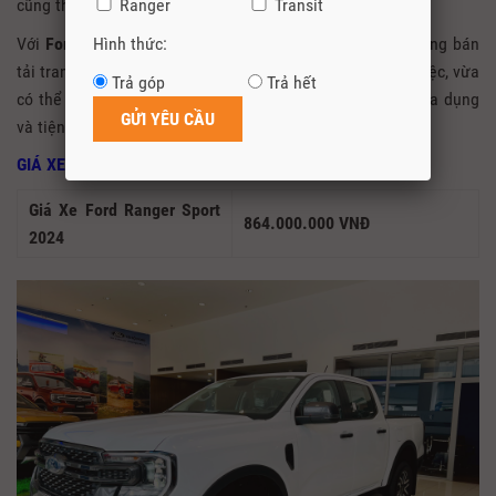
cũng thể thao.
Ranger
Transit
Với
Ford Ranger Wildtrak
quý vị có thể xem như một dòng bán
Hình thức:
tải trang bị như xe hạng sang, vừa có thể phục vụ công việc, vừa
Trả góp
Trả hết
có thể sử dụng để đi chơi như một chiếc xe du lịch, rất đa dụng
và tiện nghi.
GIÁ XE FORD RANGER SPORT 2024
Giá Xe Ford Ranger Sport
864.000.000 VNĐ
2024