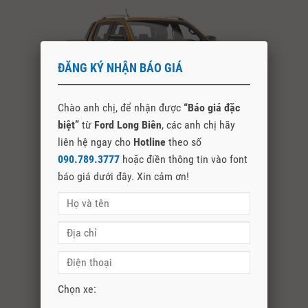
ĐĂNG KÝ NHẬN BÁO GIÁ
Chào anh chị, để nhận được
“Báo giá đặc
biệt”
từ
Ford Long Biên
, các anh chị hãy
liên hệ ngay cho
Hotline
theo số
Ford Ranger Wildtrak
090.789.3777
hoặc điền thông tin vào font
báo giá dưới đây. Xin cảm ơn!
979,000,000đ
Chọn xe: