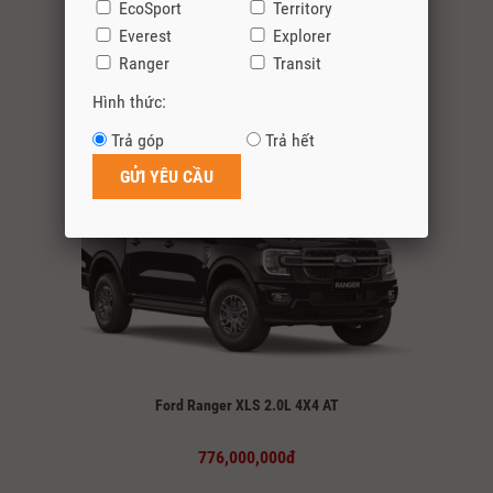
EcoSport
Territory
Everest
Explorer
Ranger
Transit
Ford Ranger Sport 2.0L 4×4 AT
Hình thức:
864,000,000đ
Trả góp
Trả hết
Ford Ranger XLS 2.0L 4X4 AT
776,000,000đ