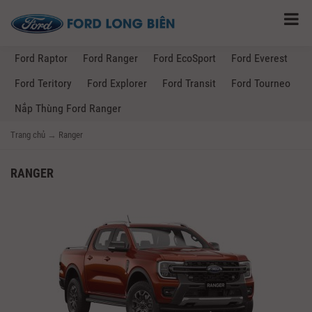
Ford Raptor
Ford Ranger
Ford EcoSport
Ford Everest
Ford Teritory
Ford Explorer
Ford Transit
Ford Tourneo
Nắp Thùng Ford Ranger
Trang chủ
→
Ranger
RANGER