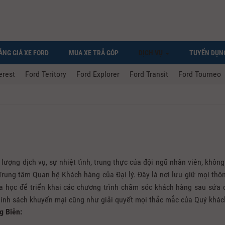
ẢNG GIÁ XE FORD
MUA XE TRẢ GÓP
DỊCH VỤ
TUYỂN DỤN
erest
Ford Teritory
Ford Explorer
Ford Transit
Ford Tourneo
 lượng dịch vụ, sự nhiệt tình, trung thực của đội ngũ nhân viên, không
rung tâm Quan hệ Khách hàng của Đại lý. Đây là nơi lưu giữ mọi thôn
 học để triển khai các chương trình chăm sóc khách hàng sau sửa 
 chính sách khuyến mại cũng như giải quyết mọi thắc mắc của Quý khác
g Biên: