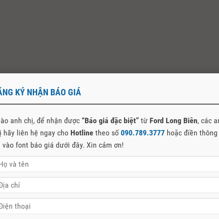
ĂNG KÝ NHẬN BÁO GIÁ
ào anh chị, để nhận được
“Báo giá đặc biệt”
từ
Ford Long Biên
, các 
ị hãy liên hệ ngay cho
Hotline
theo số
090.789.3777
hoặc điền thông
n vào font báo giá dưới đây. Xin cảm ơn!
 đào tạo theo hệ thống chuyên nghiệp của Ford toàn cầu và được tra
 đoán hiện đại nhất sẽ nhanh chóng phát hiện và đưa ra các giải phá
luôn cam kết mang đến chất lượng dịch vụ tốt nhất và sự hài lòng cao
00.000 km là minh chứng cho những cam kết về chất lượng sản phẩ