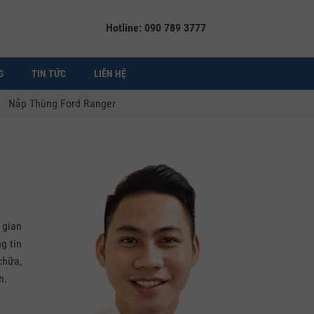
Hotline: 090 789 3777
G
TIN TỨC
LIÊN HỆ
Nắp Thùng Ford Ranger
 gian
g tin
chữa,
h.