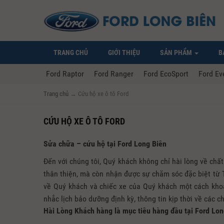
TRANG CHỦ
GIỚI THIỆU
SẢN PHẨM
B
Ford Raptor
Ford Ranger
Ford EcoSport
Ford Ev
Trang chủ
→
Cứu hộ xe ô tô Ford
CỨU HỘ XE Ô TÔ FORD
Sửa chữa – cứu hộ tại Ford Long Biên
Đến với chúng tôi, Quý khách không chỉ hài lòng về chất
thân thiện, mà còn nhận được sự chăm sóc đặc biệt từ T
về Quý khách và chiếc xe của Quý khách một cách khoa
nhắc lịch bảo dưỡng định kỳ, thông tin kịp thời về các
Hài Lòng Khách hàng là mục tiêu hàng đầu
tại Ford Lon