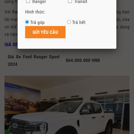
cũng thể thao.
Ranger
Transit
Với
Ford Ranger Wildtrak
quý vị có thể xem như một dòng bán
Hình thức:
tải trang bị như xe hạng sang, vừa có thể phục vụ công việc, vừa
Trả góp
Trả hết
có thể sử dụng để đi chơi như một chiếc xe du lịch, rất đa dụng
và tiện nghi.
GIÁ XE FORD RANGER SPORT 2024
Giá Xe Ford Ranger Sport
864.000.000 VNĐ
2024