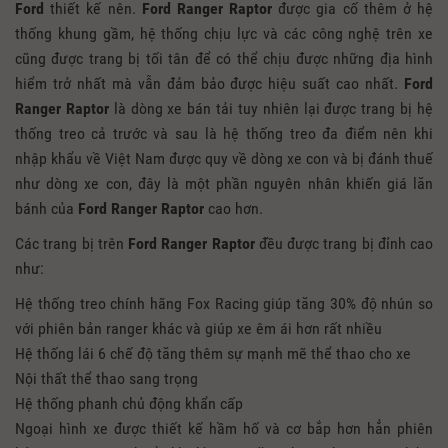
Ford
thiết kế nên.
Ford Ranger Raptor
được gia cố thêm ở hệ
thống khung gầm, hệ thống chịu lực và các công nghệ trên xe
cũng được trang bị tối tân để có thể chịu được những địa hình
hiểm trở nhất mà vẫn đảm bảo được hiệu suất cao nhất.
Ford
Ranger Raptor
là dòng xe bán tải tuy nhiên lại được trang bị hệ
thống treo cả trước và sau là hệ thống treo đa điểm nên khi
nhập khẩu về Việt Nam được quy về dòng xe con và bị đánh thuế
như dòng xe con, đây là một phần nguyên nhân khiến giá lăn
bánh của
Ford Ranger Raptor
cao hơn.
Các trang bị trên
Ford Ranger Raptor
đều được trang bị đỉnh cao
như:
Hệ thống treo chính hãng Fox Racing giúp tăng 30% độ nhún so
với phiên bản ranger khác và giúp xe êm ái hơn rất nhiều
Hệ thống lái 6 chế độ tăng thêm sự mạnh mẽ thể thao cho xe
Nội thất thể thao sang trọng
Hệ thống phanh chủ động khẩn cấp
Ngoại hình xe được thiết kế hầm hố và cơ bắp hơn hẳn phiên