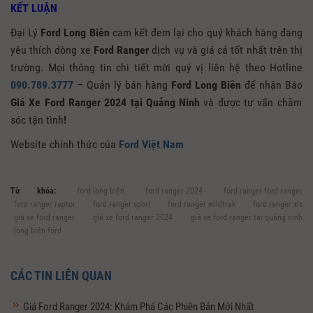
KẾT LUẬN
Đại Lý
Ford Long Biên
cam kết đem lại cho quý khách hàng đang
yêu thích dòng xe
Ford Ranger
dịch vụ và giá cả tốt nhất trên thị
trường. Mọi thông tin chi tiết mời quý vị liên hệ theo Hotline
090.789.3777
–
Quản lý bán hàng
Ford Long Biên
để nhận Báo
Giá Xe Ford Ranger 2024 tại Quảng Ninh
và được tư vấn chăm
sóc tận tình
!
Website chính thức của
Ford Việt Nam
Từ khóa:
ford long biên
ford ranger 2024
ford ranger ford ranger
ford ranger raptor
ford ranger sport
ford ranger wildtrak
ford ranger xls
giá xe ford ranger
giá xe ford ranger 2024
giá xe ford ranger tại quảng ninh
long biên ford
CÁC TIN LIÊN QUAN
Giá Ford Ranger 2024: Khám Phá Các Phiên Bản Mới Nhất