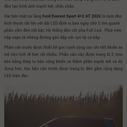
đèn tạo hình ảnh mạnh mẽ, chắc chắn.
Hai bên mặt ca lăng
Ford Everest Sport 4×2 AT 2026
là cụm đèn
kích thước rất lớn với dải LED định vị ban ngày chữ C ôm quanh
phần viền đèn nổi bật, Hệ thống đèn cốt pha Full Led. Phía trên
nắp capo là những đường gân dập nổi cực kỳ cơ bắp
Phần cản trước được thiết kế góc cạnh cùng các chi tiết khiến xe
trở nên tinh tế hơn rất nhiều. Phần cản này được trang bị 2 móc
kéo bằng thép to bản cũng khiến xe thêm phần mạnh mẽ và đa
dụng hơn. Hai bên cản trước được trang bị đèn gầm cũng dạng
LED hiện đại.