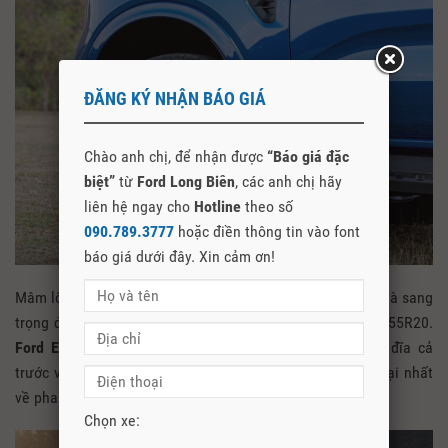
ĐĂNG KÝ NHẬN BÁO GIÁ
Chào anh chị, để nhận được
“Báo giá đặc
biệt”
từ
Ford Long Biên
, các anh chị hãy
liên hệ ngay cho
Hotline
theo số
090.789.3777
hoặc điền thông tin vào font
báo giá dưới đây. Xin cảm ơn!
Mâm lốp được trang bị mâm 20 inch thiết kế mới rất đẹp và sang
trọng được sơn đen bóng. Kích thước lốp đầy đủ là 255/55R20.
Ford Everest Sport 4×2 AT 2026
được trang bị phanh đĩa cả
trước và sau và được trang bị đầy các công nghệ hiện đại nhất
về phanh.
Chọn xe: