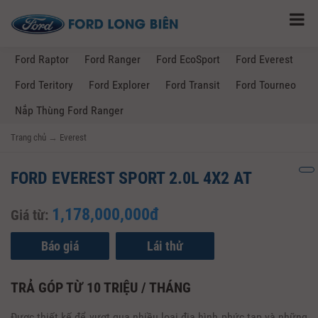
Ford Raptor
Ford Ranger
Ford EcoSport
Ford Everest
Ford Teritory
Ford Explorer
Ford Transit
Ford Tourneo
Nắp Thùng Ford Ranger
Trang chủ
→
Everest
FORD EVEREST SPORT 2.0L 4X2 AT
1,178,000,000đ
Giá từ:
Báo giá
Lái thử
TRẢ GÓP TỪ 10 TRIỆU / THÁNG
Được thiết kế để vượt qua nhiều loại địa hình phức tạp và những