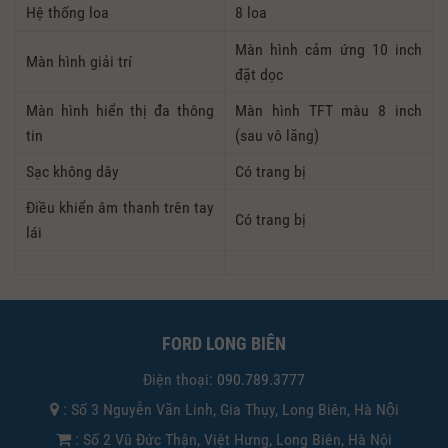
Hệ thống loa
8 loa
Màn hình cảm ứng 10 inch
Màn hình giải trí
đặt dọc
Màn hình hiển thị đa thông
Màn hình TFT màu 8 inch
tin
(sau vô lăng)
Sạc không dây
Có trang bị
Điều khiển âm thanh trên tay
Có trang bị
lái
FORD LONG BIÊN
Điện thoại:
090.789.3777
: Số 3 Nguyễn Văn Linh, Gia Thụy, Long Biên, Hà Nội
: Số 2 Vũ Đức Thận, Việt Hưng, Long Biên, Hà Nội