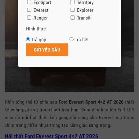
EcoSport
Territory
Everest
Explorer
Ranger
Transit
Hình thức:
Trả góp
Trả hết
Nhìn tổng thể từ phía sau
Ford Everest Sport 4×2 AT 2026
thiết
kế vuông vức và trau chuốt hơn hơn. Cụm đèn hậu lớn Full LED
màu đỏ nổi bật thiết kế ngang dài cùng chữ Everest mạ Crom
chìm trong phần nhựa trong tạo cảm giác sang trọng.
Nội thất Ford Everest Sport 4×2 AT 2026