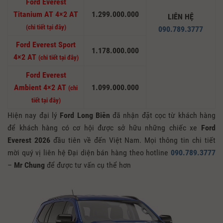
Ford Everest
Titanium AT 4×2 AT
1.299.000.000
LIÊN HỆ
(chi tiết tại đây)
090.789.3777
Ford Everest Sport
1.178.000.000
4×2 AT
(chi tiết tại đây)
Ford Everest
Ambient 4×2 AT
1.099.000.000
(chi
tiết tại đây)
Hiện nay đại lý
Ford Long Biên
đã nhận đặt cọc từ khách hàng
để khách hàng có cơ hội được sở hữu những chiếc xe
Ford
Everest 2026
đầu tiên về đến Việt Nam. Mọi thông tin chi tiết
mời quý vị liên hệ Đại diện bán hàng theo hotline
090.789.3777
–
Mr Chung
để được tư vấn cụ thể hơn