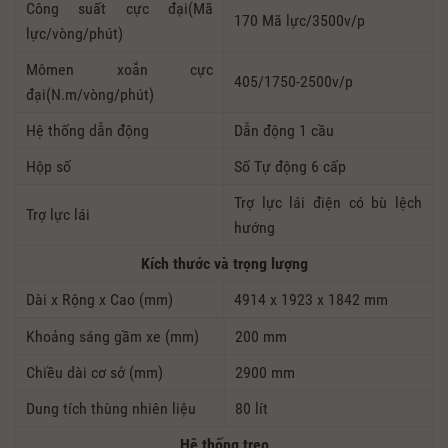
Công suất cực đại(Mã
170 Mã lực/3500v/p
lực/vòng/phút)
Mômen xoắn cực
405/1750-2500v/p
đại(N.m/vòng/phút)
Hệ thống dẫn động
Dẫn động 1 cầu
Hộp số
Số Tự động 6 cấp
Trợ lực lái điện có bù lệch
Trợ lực lái
hướng
Kích thước và trọng lượng
Dài x Rộng x Cao (mm)
4914 x 1923 x 1842 mm
Khoảng sáng gầm xe (mm)
200 mm
Chiều dài cơ sở (mm)
2900 mm
Dung tích thùng nhiên liệu
80 lít
Hệ thống treo