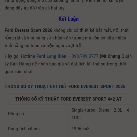
và tự động đóng mở cửa khoang hành lý. Rất tiện lợi khi bạn
đang đầy ắp đồ trên cả hai tay.
Kết Luận
Ford Everest Sport 2026
không chỉ có thiết kế bắt mắt, nội thất
rộng rãi và khả năng vận hành ấn tượng mà còn sở hữu nhiều
tính năng an toàn và tiện nghi vượt trội.
Hãy gọi Hotline
Ford Long Biên
–
090.789.3777
(Mr Chung
Quản
Lý Bán Hàng) để nhận báo giá và đặt lịch lái thử xe trong thời
gian sớm nhất
THÔNG SỐ KỸ THUẬT CHI TIẾT FORD EVEREST SPORT 2026
THÔNG SỐ KỸ THUẬT FORD EVEREST SPORT 4×2 AT
Single-turbo Diesel 2.0L i4
Động cơ
TDCi
Dung tích xilanh
1996cm3