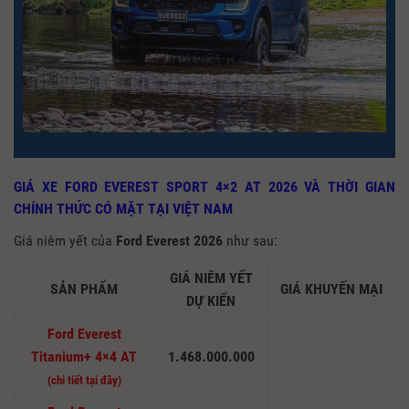
GIÁ XE FORD EVEREST SPORT 4×2 AT 2026 VÀ THỜI GIAN
CHÍNH THỨC CÓ MẶT TẠI VIỆT NAM
Giá niêm yết của
Ford Everest 2026
như sau:
GIÁ NIÊM YẾT
SẢN PHẨM
GIÁ KHUYẾN MẠI
DỰ KIẾN
Ford Everest
Titanium+ 4×4 AT
1.468.000.000
(chi tiết tại đây)