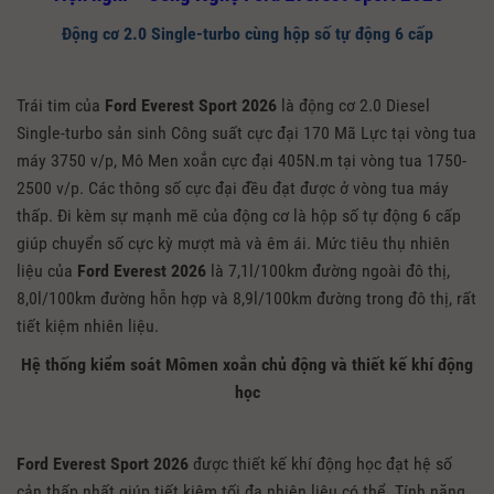
Động cơ 2.0 Single-turbo cùng hộp số tự động 6 cấp
Trái tim của
Ford Everest Sport 2026
là động cơ 2.0 Diesel
Single-turbo sản sinh Công suất cực đại 170 Mã Lực tại vòng tua
máy 3750 v/p, Mô Men xoắn cực đại 405N.m tại vòng tua 1750-
2500 v/p. Các thông số cực đại đều đạt được ở vòng tua máy
thấp. Đi kèm sự mạnh mẽ của động cơ là hộp số tự động 6 cấp
giúp chuyển số cực kỳ mượt mà và êm ái. Mức tiêu thụ nhiên
liệu của
Ford Everest 2026
là 7,1l/100km đường ngoài đô thị,
8,0l/100km đường hỗn hợp và 8,9l/100km đường trong đô thị, rất
tiết kiệm nhiên liệu.
Hệ thống kiểm soát Mômen xoắn chủ động và thiết kế khí động
học
Ford Everest Sport 2026
được thiết kế khí động học đạt hệ số
cản thấp nhất giúp tiết kiệm tối đa nhiên liệu có thể. Tính năng