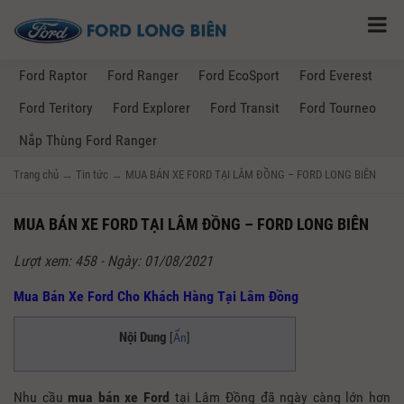
Ford Raptor
Ford Ranger
Ford EcoSport
Ford Everest
Ford Teritory
Ford Explorer
Ford Transit
Ford Tourneo
Nắp Thùng Ford Ranger
Trang chủ
→
Tin tức
→
MUA BÁN XE FORD TẠI LÂM ĐỒNG – FORD LONG BIÊN
MUA BÁN XE FORD TẠI LÂM ĐỒNG – FORD LONG BIÊN
Lượt xem: 458 - Ngày: 01/08/2021
Mua Bán Xe Ford Cho Khách Hàng Tại Lâm Đồng
Nội Dung
[
Ẩn
]
Nhu cầu
mua bán xe Ford
tại Lâm Đồng đã ngày càng lớn hơn