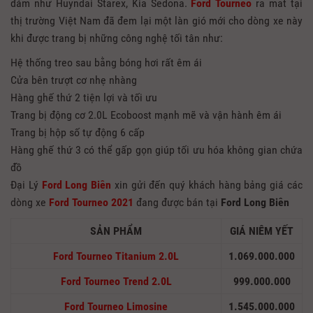
đám như Huyndai Starex, Kia Sedona.
Ford Tourneo
ra mắt tại
thị trường Việt Nam đã đem lại một làn gió mới cho dòng xe này
khi được trang bị những công nghệ tối tân như:
Hệ thống treo sau bằng bóng hơi rất êm ái
Cửa bên trượt cơ nhẹ nhàng
Hàng ghế thứ 2 tiện lợi và tối ưu
Trang bị động cơ 2.0L Ecoboost mạnh mẽ và vận hành êm ái
Trang bị hộp số tự động 6 cấp
Hàng ghế thứ 3 có thể gấp gọn giúp tối ưu hóa không gian chứa
đồ
Đại Lý
Ford Long Biên
xin gửi đến quý khách hàng bảng giá các
dòng xe
Ford Tourneo 2021
đang được bán tại
Ford Long Biên
SẢN PHẨM
GIÁ NIÊM YẾT
Ford Tourneo Titanium 2.0L
1.069.000.000
Ford Tourneo Trend 2.0L
999.000.000
Ford Tourneo Limosine
1.545.000.000