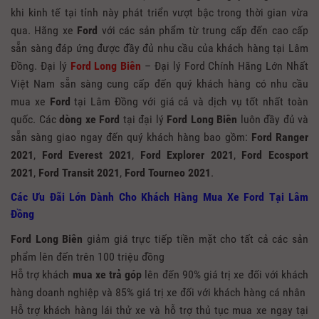
khi kinh tế tại tỉnh này phát triển vượt bậc trong thời gian vừa
qua. Hãng xe
Ford
với các sản phẩm từ trung cấp đến cao cấp
sẵn sàng đáp ứng được đầy đủ nhu cầu của khách hàng tại Lâm
Đồng. Đại lý
Ford Long Biên
– Đại lý Ford Chính Hãng Lớn Nhất
Việt Nam sẵn sàng cung cấp đến quý khách hàng có nhu cầu
mua xe
Ford
tại Lâm Đồng với giá cả và dịch vụ tốt nhất toàn
quốc. Các
dòng xe Ford
tại đại lý
Ford Long Biên
luôn đầy đủ và
sẵn sàng giao ngay đến quý khách hàng bao gồm:
Ford Ranger
2021
,
Ford Everest 2021
,
Ford Explorer 2021
,
Ford Ecosport
2021
,
Ford Transit 2021
,
Ford Tourneo 2021
.
Các Ưu Đãi Lớn Dành Cho Khách Hàng
Mua Xe Ford Tại Lâm
Đồng
Ford Long Biên
giảm giá trực tiếp tiền mặt cho tất cả các sản
phẩm lên đến trên 100 triệu đồng
Hỗ trợ khách
mua xe trả góp
lên đến 90% giá trị xe đối với khách
hàng doanh nghiệp và 85% giá trị xe đối với khách hàng cá nhân
Hỗ trợ khách hàng lái thử xe và hỗ trợ thủ tục mua xe ngay tại