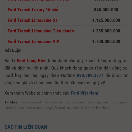
Ford Transit Luxury 16 chỗ
845.000.000
Ford Transit Limousine S1
1.125.000.000
Ford Transit Limousine Tiêu chuẩn
1.285.000.000
Ford Transit Limousine VIP
1.700.000.000
Kết Luận
Đại lý
Ford Long Biên
luôn dành cho quý khách hàng những ưu
đãi và dịch vụ tốt nhất. Quý khách đang quan tâm đến dòng xe
Ford hãy liên hệ ngay theo Hotline
090.789.3777
để được tư
vấn, báo giá và chăm sóc tận tình. Xin cảm ơn quý vị!
Xem thêm Website chính thức của
Ford Việt Nam
Từ khóa:
ford ecosport
ford everest
ford explorer
ford long biên
ford ranger
ford tourneo
ford transit
long biên ford
mua bán xe ford tại lâm đồng
CÁC TIN LIÊN QUAN