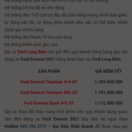
Hệ thống cảnh báo lệch làn và hỗ trợ duy trì làn đường
Hệ thống hỗ trợ đỗ xe chủ động
Hệ thống đèn Full Led có đầy đủ tính năng thông minh bao gồm:
tự động bật tắt, tự động điều chỉnh pha cốt, có thể điều chỉnh
được góc chiếu sáng
Hệ thống âm thanh 10 loa của Sony
Hệ thống kiểm soát góc cua
Đại Lý
Ford Long Biên
xin gửi đến quý khách hàng bảng giá các
dòng xe
Ford Everest 2021
đang được bán tại
Ford Long Biên
SẢN PHẨM
GIÁ NIÊM YẾT
Ford Everest Titanium
4×4 AT
1.399.000.000
Ford Everest Titanium
4X2 AT
1.181.000.000
Ford Everest Sport
4×2 AT
1.112.000.000
Giá xe thay đổi theo từng thời điểm nên quý khách đang quan
tâm đến dòng xe
Ford Everest 2021
hãy liên hệ ngay theo
Hotline
090.789.3777
– Đại Diện Kinh Doanh
để được báo giá