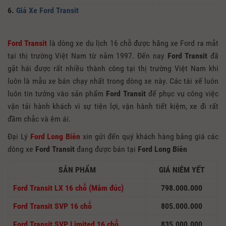
6.
Giá Xe Ford Transit
Ford Transit
là dòng xe du lịch 16 chỗ được hãng xe Ford ra mắt
tại thị trường Việt Nam từ năm 1997. Đến nay
Ford Transit
đã
gặt hái được rất nhiều thành công tại thị trường Việt Nam khi
luôn là mẫu xe bán chạy nhất trong dòng xe này. Các tài xế luôn
luôn tin tưởng vào sản phẩm
Ford Transit
để phục vụ công việc
vận tải hành khách vì sự tiện lợi, vận hành tiết kiệm, xe đi rất
đầm chắc và êm ái.
Đại Lý
Ford Long Biên
xin gửi đến quý khách hàng bảng giá các
dòng xe
Ford Transit
đang được bán tại
Ford Long Biên
SẢN PHẨM
GIÁ NIÊM YẾT
Ford Transit LX 16 chỗ (Mâm đúc)
798.000.000
Ford Transit SVP 16 chỗ
805.000.000
Ford Transit SVP Limited 16 chỗ
835.000.000