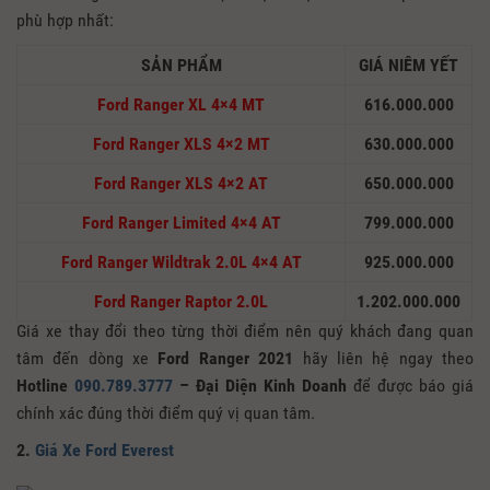
phù hợp nhất:
SẢN PHẨM
GIÁ NIÊM YẾT
Ford Ranger XL
4×4 MT
616.000.000
Ford Ranger XLS
4×2 MT
630.000.000
Ford Ranger XLS
4×2 AT
650.000.000
Ford Ranger Limited
4×4 AT
799.000.000
Ford Ranger Wildtrak
2.0L 4×4 AT
925.000.000
Ford Ranger Raptor
2.0L
1.202.000.000
Giá xe thay đổi theo từng thời điểm nên quý khách đang quan
tâm đến dòng xe
Ford Ranger 2021
hãy liên hệ ngay theo
Hotline
090.789.3777
– Đại Diện Kinh Doanh
để được báo giá
chính xác đúng thời điểm quý vị quan tâm.
2.
Giá Xe Ford Everest