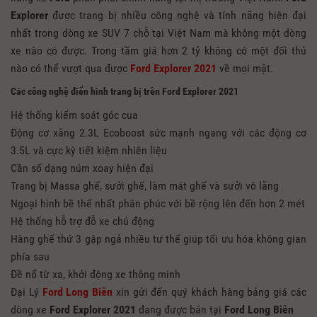
Explorer
được trang bị nhiều công nghệ và tính năng hiện đại
nhất trong dòng xe SUV 7 chỗ tại Việt Nam mà không một dòng
xe nào có được. Trong tầm giá hơn 2 tỷ không có một đối thủ
nào có thể vượt qua được
Ford Explorer 2021
về mọi mặt.
Các công nghệ điển hình trang bị trên Ford Explorer 2021
Hệ thống kiểm soát góc cua
Động cơ xăng 2.3L Ecoboost sức mạnh ngang với các động cơ
3.5L và cực kỳ tiết kiệm nhiên liệu
Cần số dạng núm xoay hiện đại
Trang bị Massa ghế, sưởi ghế, làm mát ghế và sưởi vô lăng
Ngoại hình bề thế nhất phân phúc với bề rộng lên đến hơn 2 mét
Hệ thống hỗ trợ đỗ xe chủ động
Hàng ghế thứ 3 gập ngả nhiều tư thế giúp tối ưu hóa không gian
phía sau
Đề nổ từ xa, khởi động xe thông minh
Đại Lý
Ford Long Biên
xin gửi đến quý khách hàng bảng giá các
dòng xe
Ford Explorer 2021
đang được bán tại
Ford Long Biên