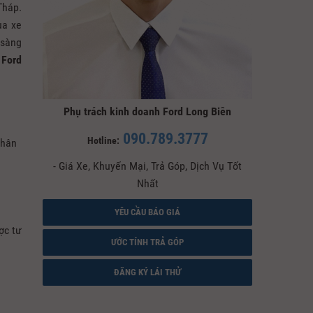
Tháp.
ua xe
 sàng
,
Ford
Phụ trách kinh doanh Ford Long Biên
090.789.3777
Hotline:
nhân
- Giá Xe, Khuyến Mại, Trả Góp, Dịch Vụ Tốt
Nhất
YÊU CẦU BÁO GIÁ
ợc tư
ƯỚC TÍNH TRẢ GÓP
ĐĂNG KÝ LÁI THỬ