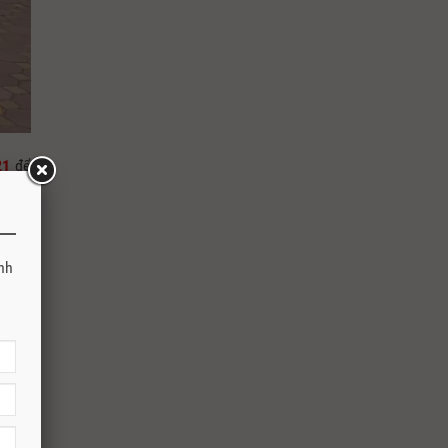
21
để
anh