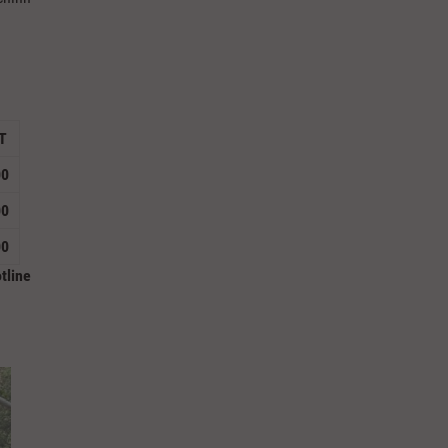
T
00
00
00
tline