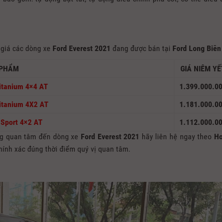
 giá các dòng xe
Ford Everest 2021
đang được bán tại
Ford Long Biên
 PHẨM
GIÁ NIÊM YẾ
itanium
4×4 AT
1.399.000.0
itanium
4X2 AT
1.181.000.0
 Sport
4×2 AT
1.112.000.0
ang quan tâm đến dòng xe
Ford Everest 2021
hãy liên hệ ngay theo
Ho
ính xác đúng thời điểm quý vị quan tâm.