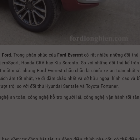
e
Ford
. Trong phân phúc của
Ford Everest
có rất nhiều những đối thủ
ajeroSport, Honda CRV hay Kia Sorento. So với những đối thủ kể trên
ắt mắt nhất nhưng Ford Everest chắc chắn là chiếc xe an toàn nhất v
ách âm tốt nhất, xe đi đầm chắc nhất và sở hữu ngoại hình cao và b
ượt trội so với đối thủ Hyundai Santafe và Toyota Fortuner.
ghệ an toàn, công nghệ hỗ trợ người lái, công nghệ vận hành tối tân
bao gồm: tự động bật tắt, tự động điều chỉnh pha cốt, có thể điều 