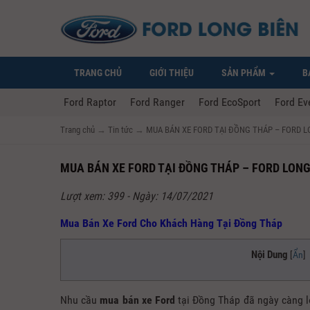
TRANG CHỦ
GIỚI THIỆU
SẢN PHẨM
B
Ford Raptor
Ford Ranger
Ford EcoSport
Ford Ev
Trang chủ
→
Tin tức
→
MUA BÁN XE FORD TẠI ĐỒNG THÁP – FORD L
MUA BÁN XE FORD TẠI ĐỒNG THÁP – FORD LONG
Lượt xem: 399 - Ngày: 14/07/2021
Mua Bán Xe Ford Cho Khách Hàng Tại Đồng Tháp
Nội Dung
[
Ẩn
]
Nhu cầu
mua bán xe Ford
tại Đồng Tháp đã ngày càng lớn