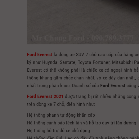
Ford Everest
là dòng xe SUV 7 chỗ cao cấp của hãng x
ký như Huyndai Santate, Toyota Fortuner, Mitsubishi P
Everest có thể không phải là chiếc xe có ngoại hình b
thống khung gầm chắc chắn nhất, vỏ xe dày dặn nhất, c
nhất trong phân khúc. Doanh số của
Ford Everest
cũng v
Ford Everest 2021
được trang bị rất nhiều những công n
trên dòng xe 7 chỗ, điển hình như:
Hệ thống phanh tự động khẩn cấp
Hệ thống cảnh báo lệch làn và hỗ trợ duy trì làn đường
Hệ thống hỗ trợ đỗ xe chủ động
Hệ thống đèn Full Led có đầy đủ tính năng thông minh 