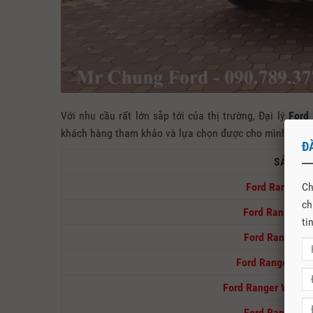
Với nhu cầu rất lớn sắp tới của thị trường, Đại lý
Ford
khách hàng tham khảo và lựa chọn được cho mình phiên
Đ
SẢN PH
Ch
Ford Ranger 
ch
Ford Ranger X
ti
Ford Ranger X
Ford Ranger Lim
Ford Ranger Wildtr
Ford Ranger Ra