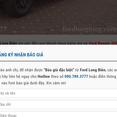
 Long Biên
xin gửi đến quý khách hàng bảng giá xe
Ford Ranger 20
 bản phù hợp nhất:
ĂNG KÝ NHẬN BÁO GIÁ
ẨM
GIÁ NIÊM YẾT
ào anh chị, để nhận được
“Báo giá đặc biệt”
từ
Ford Long Biên
, các 
XL
4×4 MT
616.000.000
ị hãy liên hệ ngay cho
Hotline
theo số
090.789.3777
hoặc điền thông
LS
4×2 MT
630.000.000
n vào font báo giá dưới đây. Xin cảm ơn!
LS
4×2 AT
650.000.000
ited
4×4 AT
799.000.000
ak
2.0L 4×4 AT
925.000.000
ptor
2.0L
1.202.000.000