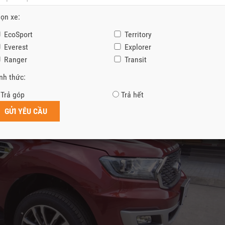
ang quan tâm đến dòng xe
Ford Ranger 2021
hãy liên hệ ngay theo
Ho
ọn xe:
ính xác đúng thời điểm quý vị quan tâm.
EcoSport
Territory
Everest
Explorer
Ranger
Transit
nh thức:
Trả góp
Trả hết