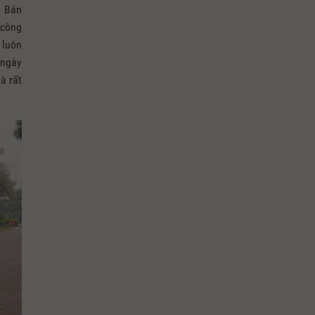
a Bán
 công
luôn
 ngày
à rất