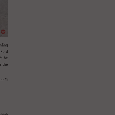
 nặng
 Ford
ới hệ
ề thế
 nhất
chỉnh