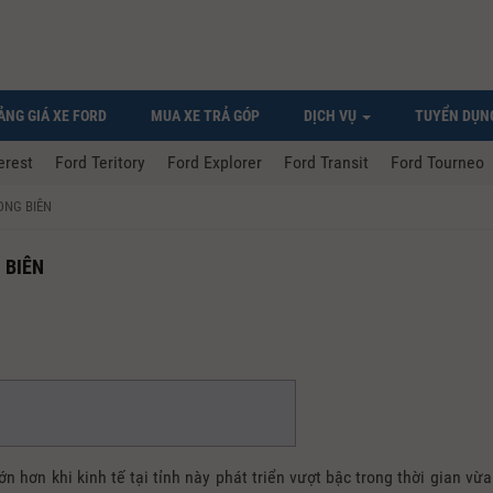
ẢNG GIÁ XE FORD
MUA XE TRẢ GÓP
DỊCH VỤ
TUYỂN DỤN
erest
Ford Teritory
Ford Explorer
Ford Transit
Ford Tourneo
ONG BIÊN
 BIÊN
 hơn khi kinh tế tại tỉnh này phát triển vượt bậc trong thời gian vừa