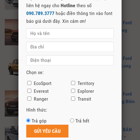
Biên
liên hệ ngay cho
Hotline
theo số
090.789.3777
hoặc điền thông tin vào font
báo giá dưới đây. Xin cảm ơn!
Ford Ranger 2024 – Giá Xe Bán Tải Ford
Ranger 2024 Tại Bắc Kạn – Ford Long
Biên
Ford Ranger 2024 – Giá Xe Bán Tải Ford
Ranger 2024 Tại Bắc Giang – Ford Long
Chọn xe:
Biên
EcoSport
Territory
Everest
Explorer
Ford Ranger 2024 – Giá Xe Bán Tải Ford
Ranger
Transit
Ranger 2024 Tại Hà Nội – Ford Long Biên
Hình thức:
Trả góp
Trả hết
FORD RANGER XLS – CHI TIẾT, GIÁ BÁN
FORD RANGER XLS TẠI QUẢNG TRỊ –