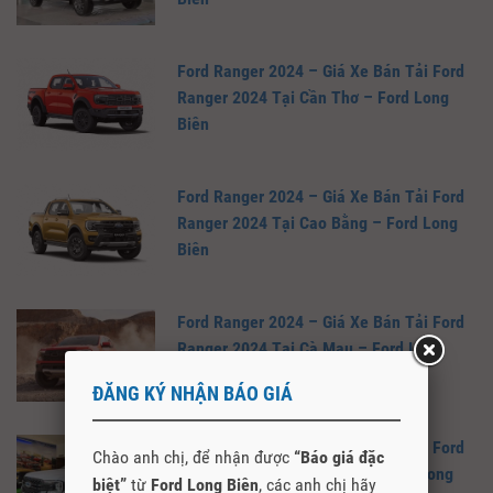
Ford Ranger 2024 – Giá Xe Bán Tải Ford
Ranger 2024 Tại Cần Thơ – Ford Long
Biên
Ford Ranger 2024 – Giá Xe Bán Tải Ford
Ranger 2024 Tại Cao Bằng – Ford Long
Biên
Ford Ranger 2024 – Giá Xe Bán Tải Ford
Ranger 2024 Tại Cà Mau – Ford Long
Biên
ĐĂNG KÝ NHẬN BÁO GIÁ
Ford Ranger 2024 – Giá Xe Bán Tải Ford
Chào anh chị, để nhận được
“Báo giá đặc
Ranger 2024 Tại Bắc Ninh – Ford Long
biệt”
từ
Ford Long Biên
, các anh chị hãy