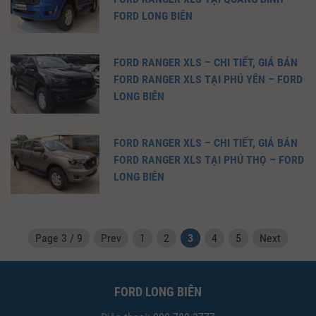
FORD LONG BIÊN
FORD RANGER XLS – CHI TIẾT, GIÁ BÁN
FORD RANGER XLS TẠI PHÚ YÊN – FORD
LONG BIÊN
FORD RANGER XLS – CHI TIẾT, GIÁ BÁN
FORD RANGER XLS TẠI PHÚ THỌ – FORD
LONG BIÊN
Page 3 / 9
Prev
1
2
3
4
5
Next
FORD LONG BIÊN