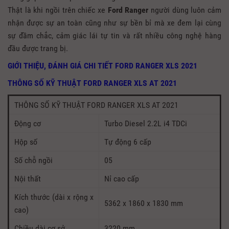
Thật là khi ngồi trên chiếc xe
Ford Ranger
người dùng luôn cảm
nhận được sự an toàn cũng như sự bền bỉ mà xe đem lại cùng
sự đầm chắc, cảm giác lái tự tin và rất nhiều công nghệ hàng
đầu được trang bị.
GIỚI THIỆU, ĐÁNH GIÁ CHI TIẾT FORD RANGER XLS 2021
THÔNG SỐ KỸ THUẬT FORD RANGER XLS AT 2021
THÔNG SỐ KỸ THUẬT FORD RANGER XLS AT 2021
Động cơ
Turbo Diesel 2.2L i4 TDCi
Hộp số
Tự động 6 cấp
Số chỗ ngồi
05
Nội thất
Nỉ cao cấp
Kích thước (dài x rộng x
5362 x 1860 x 1830 mm
cao)
Chiều dài cơ sở
3220 mm