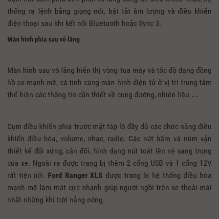
thống ra lệnh bằng giọng nói, bật tắt âm lượng và điều khiển
điện thoại sau khi kết nối Bluetooth hoặc Sync 3.
Màn hình phía sau vô lăng
Màn hình sau vô lăng hiển thị vòng tua máy và tốc độ dạng đồng
hồ cơ mạnh mẽ, cá tính cùng màn hình điện tử ở vị trí trung tâm
thể hiện các thông tin cần thiết về cung đường, nhiên liệu …
Cụm điều khiển phía trước mặt táp lô đầy đủ các chức năng điều
khiển điều hòa, volume, nhạc, radio. Các nút bấm và núm vặn
thiết kế đối xứng, cân đối, hình dạng nút toát lên vẻ sang trọng
của xe. Ngoài ra được trang bị thêm 2 cổng USB và 1 cổng 12V
rất tiện ích.
Ford Ranger XLS
được trang bị hệ thống điều hòa
mạnh mẽ làm mát cực nhanh giúp người ngồi trên xe thoải mái
nhất những khi trời nắng nóng.