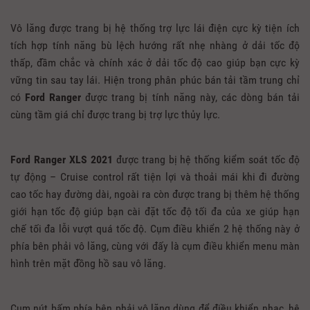
Vô lăng được trang bị hệ thống trợ lực lái điện cực kỳ tiện ích
tích hợp tính năng bù lệch hướng rất nhẹ nhàng ở dải tốc độ
thấp, đầm chắc và chính xác ở dải tốc độ cao giúp bạn cực kỳ
vững tin sau tay lái. Hiện trong phân phúc bán tải tầm trung chỉ
có
Ford Ranger
được trang bị tính năng này, các dòng bán tải
cùng tầm giá chỉ được trang bị trợ lực thủy lực.
Ford Ranger XLS 2021
được trang bị hệ thống kiểm soát tốc độ
tự động – Cruise control rất tiện lợi và thoải mái khi đi đường
cao tốc hay đường dài, ngoài ra còn được trang bị thêm hệ thống
giới hạn tốc độ giúp bạn cài đặt tốc độ tối đa của xe giúp hạn
chế tối đa lỗi vượt quá tốc độ. Cụm điều khiển 2 hệ thống này ở
phía bên phải vô lăng, cùng với đấy là cụm điều khiển menu màn
hình trên mặt đồng hồ sau vô lăng.
Cụm nút bấm phía bên phải vô lăng dùng để điều khiển nhạc, hệ