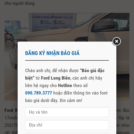
cho người dùng.
ĐĂNG KÝ NHẬN BÁO GIÁ
Chào anh chị, để nhận được
“Báo giá đặc
biệt”
từ
Ford Long Biên
, các anh chị hãy
liên hệ ngay cho
Hotline
theo số
090.789.3777
hoặc điền thông tin vào font
báo giá dưới đây. Xin cảm ơn!
Ford Ranger XLS 2021
được trang bị mâm hợp kim nhôm đúc
17inch với logo Ford nổi bật ở vị trí trung tâm, kích thước lốp là
255/70R17. Phần hông xe được trang bị 2 mang cá 2 bên nhìn
rất thể thao. Gương chiếu hậu xe được sơn mạ màu Titanium