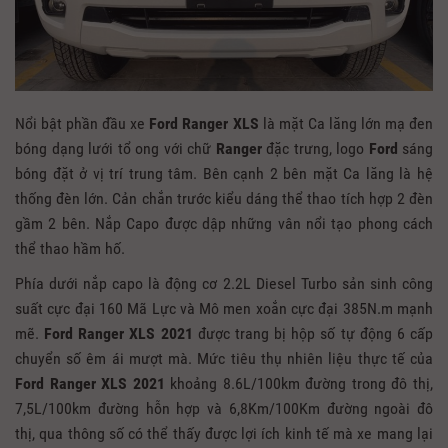
Nổi bật phần đầu xe
Ford Ranger XLS
là mặt Ca lăng lớn mạ đen
bóng dạng lưới tổ ong với chữ
Ranger
đặc trưng, logo
Ford
sáng
bóng đặt ở vị trí trung tâm. Bên cạnh 2 bên mặt Ca lăng là hệ
thống đèn lớn. Cản chắn trước kiểu dáng thể thao tích hợp 2 đèn
gầm 2 bên. Nắp Capo được dập những vân nổi tạo phong cách
thể thao hầm hố.
Phía dưới nắp capo là động cơ 2.2L Diesel Turbo sản sinh công
suất cực đại 160 Mã Lực và Mô men xoắn cực đại 385N.m mạnh
mẽ.
Ford Ranger XLS 2021
được trang bị hộp số tự động 6 cấp
chuyển số êm ái mượt mà. Mức tiêu thụ nhiên liệu thực tế của
Ford Ranger XLS 2021
khoảng 8.6L/100km đường trong đô thị,
7,5L/100km đường hỗn hợp và 6,8Km/100Km đường ngoài đô
thị, qua thông số có thể thấy được lợi ích kinh tế mà xe mang lại