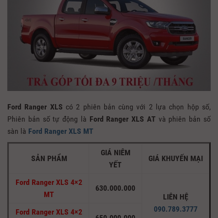
Ford Ranger XLS
có 2 phiên bản cùng với 2 lựa chọn hộp số,
Phiên bản số tự động là
Ford Ranger XLS AT
và phiên bản số
sàn là
Ford Ranger XLS MT
GIÁ NIÊM
SẢN PHẨM
GIÁ KHUYẾN MẠI
YẾT
Ford Ranger XLS 4×2
630.000.000
MT
LIÊN HỆ
090.789.3777
Ford Ranger XLS 4×2
650.000.000