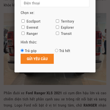
khỏe khoắn được trang bị hệ thống điều khiển điện.
Chọn xe:
EcoSport
Territory
Everest
Explorer
Ranger
Transit
Hình thức:
Trả góp
Trả hết
Phần đuôi xe
Ford Ranger XLS 2021
có cụm đèn hậu lớn và cao
chiếm diện tích hết phần cạnh sau xe trông rất nổi bật và sang
trọng. Logo Ford nổi bật ở vị trí trung tâm, chữ
RANGER
nhận