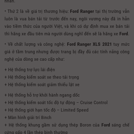
nhân.
• Thứ 2 là về giá trị thương hiệu:
Ford Ranger
tại thị trường vẫn
luôn là vua bán tải từ trước đến nay, ngôi vương này đã in hằn
vào tiềm thức của người Việt, và khi có dự định mua xe bán tải
thì hãng xe đầu tiên mà người dùng nghĩ đến sẽ là hãng xe
Ford
.
• Về chất lượng và công nghệ:
Ford Ranger XLS
2021
tuy mức
giá ở tầm trung nhưng được trang bị đầy đủ các tính năng công
nghệ của dòng xe cao cấp như:
+ Hệ thống trợ lực lái điện
+ Hệ thống kiểm soát xe theo tải trọng
+ Hệ thống kiểm soát giảm thiểu lật xe
+ Hệ thống hỗ trợ khởi hành ngang dốc
+ Hệ thống kiểm soát tốc độ tự động – Cruise Control
+ Hệ thống giới hạn tốc độ – Limited Speed
+ Màn hình giải trí 8inch
+ Hệ thống khung gầm sử dụng thép Boron của
Ford
sáng chế
cứng gấp 4 lần thép bình thường