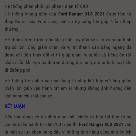
Hệ thống phân phối lực phanh điện tử EBD
Hệ thống khung gầm của
Ford Ranger XLS
2021
được làm từ
thép Boron của Ford sáng chế có độ cứng lớn gấp 4 lần thép
thường
Hệ thống treo trước độc lập, cánh tay đòn kép, lò xo xoắn hình
trụ cỡ lớn. Ống giảm chấn và vị trí thanh cân bằng ngang đã
được cải tiến thay đổi vị trí giúp giảm rung lắc và tiếng ồn rất
chắc chắn khi vận hành trên đường địa hình, êm ái linh hoạt khi
đi đường phố
Hệ thống treo phía sau sử dụng lá nhíp kết hợp với ống giảm
chấn lớn giúp vận hành rất êm ái nhưng không ảnh hưởng đến
khả năng chịu tải của xe
KẾT LUẬN
Nếu bạn đang có dự định mua một chiếc xe bán tải tầm trung
với mức lăn bánh từ 650-700 triệu thì
Ford Ranger XLS 2021
vẫn
là một sự lựa chọn hàng đầu vì những tính năng cũng như lợi ích