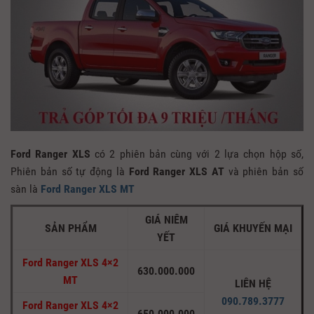
Ford Ranger XLS
có 2 phiên bản cùng với 2 lựa chọn hộp số,
Phiên bản số tự động là
Ford Ranger XLS AT
và phiên bản số
sàn là
Ford Ranger XLS MT
GIÁ NIÊM
SẢN PHẨM
GIÁ KHUYẾN MẠI
YẾT
Ford Ranger XLS 4×2
630.000.000
MT
LIÊN HỆ
090.789.3777
Ford Ranger XLS 4×2
650.000.000