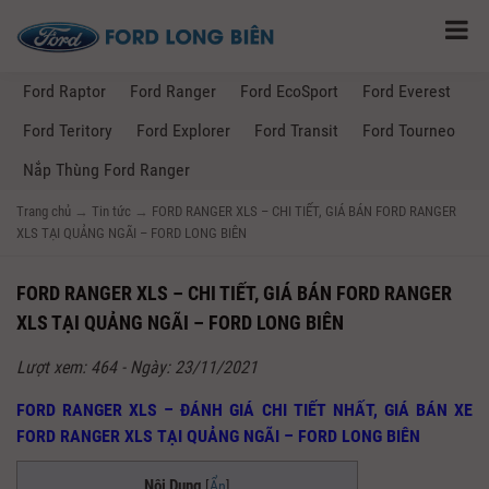
Ford Raptor
Ford Ranger
Ford EcoSport
Ford Everest
Ford Teritory
Ford Explorer
Ford Transit
Ford Tourneo
Nắp Thùng Ford Ranger
Trang chủ
→
Tin tức
→
FORD RANGER XLS – CHI TIẾT, GIÁ BÁN FORD RANGER
XLS TẠI QUẢNG NGÃI – FORD LONG BIÊN
FORD RANGER XLS – CHI TIẾT, GIÁ BÁN FORD RANGER
XLS TẠI QUẢNG NGÃI – FORD LONG BIÊN
Lượt xem: 464 - Ngày: 23/11/2021
FORD RANGER XLS – ĐÁNH GIÁ CHI TIẾT NHẤT, GIÁ BÁN XE
FORD RANGER XLS TẠI QUẢNG NGÃI – FORD LONG BIÊN
Nội Dung
[
Ẩn
]