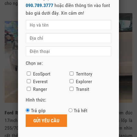
cho người dùng.
090.789.3777
hoặc điền thông tin vào font
báo giá dưới đây. Xin cảm ơn!
Chọn xe:
EcoSport
Territory
Everest
Explorer
Ranger
Transit
Hình thức:
Trả góp
Trả hết
Ford Ranger XLS 2021
được trang bị mâm hợp kim nhôm đúc
17inch với logo Ford nổi bật ở vị trí trung tâm, kích thước lốp là
255/70R17. Phần hông xe được trang bị 2 mang cá 2 bên nhìn
rất thể thao. Gương chiếu hậu xe được sơn mạ màu Titanium