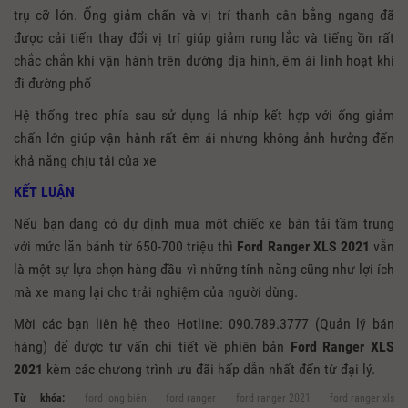
trụ cỡ lớn. Ống giảm chấn và vị trí thanh cân bằng ngang đã
được cải tiến thay đổi vị trí giúp giảm rung lắc và tiếng ồn rất
chắc chắn khi vận hành trên đường địa hình, êm ái linh hoạt khi
đi đường phố
Hệ thống treo phía sau sử dụng lá nhíp kết hợp với ống giảm
chấn lớn giúp vận hành rất êm ái nhưng không ảnh hưởng đến
khả năng chịu tải của xe
KẾT LUẬN
Nếu bạn đang có dự định mua một chiếc xe bán tải tầm trung
với mức lăn bánh từ 650-700 triệu thì
Ford Ranger XLS 2021
vẫn
là một sự lựa chọn hàng đầu vì những tính năng cũng như lợi ích
mà xe mang lại cho trải nghiệm của người dùng.
Mời các bạn liên hệ theo Hotline: 090.789.3777 (Quản lý bán
hàng) để được tư vấn chi tiết về phiên bản
Ford Ranger XLS
2021
kèm các chương trình ưu đãi hấp dẫn nhất đến từ đại lý.
Từ khóa:
ford long biên
ford ranger
ford ranger 2021
ford ranger xls