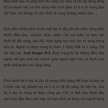
Màn hình sau vô lăng hiển thị vòng tua máy và tốc độ dạng đồng
hồ cơ mạnh mẽ, cá tính cùng màn hình điện tử ở vị trí trung tâm
thể hiện các thông tin cần thiết về cung đường, nhiên liệu …
Cụm điều khiển phía trước mặt táp lô đầy đủ các chức năng điều
khiển điều hòa, volume, nhạc, radio. Các nút bấm và núm vặn
thiết kế đối xứng, cân đối, hình dạng nút toát lên vẻ sang trọng
của xe. Ngoài ra được trang bị thêm 2 cổng USB và 1 cổng 12V
rất tiện ích.
Ford Ranger XLS
được trang bị hệ thống điều hòa
mạnh mẽ làm mát cực nhanh giúp người ngồi trên xe thoải mái
nhất những khi trời nắng nóng.
Phía trước bệ tì tay là cần số mang kiểu dáng thể thao có bọc da
ở thân cần số, phanh tay và 2 vị trí để đồ uống rất tiện lợi. Sau
bệ tì tay có trang bị thêm cổng sạc 12V có thể cắm thêm đầu
sạc hoặc đầu điện phù hợp với mục đích sử dụng của người dùng