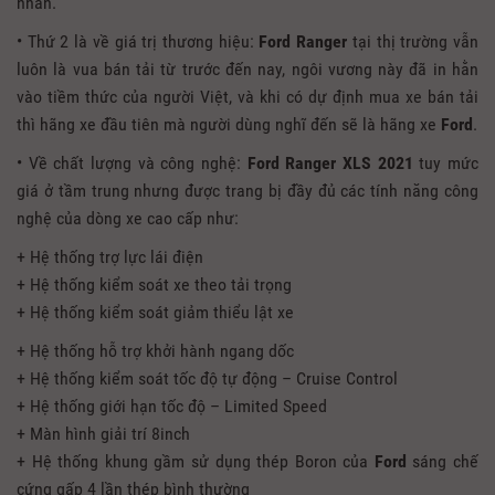
nhân.
• Thứ 2 là về giá trị thương hiệu:
Ford Ranger
tại thị trường vẫn
luôn là vua bán tải từ trước đến nay, ngôi vương này đã in hằn
vào tiềm thức của người Việt, và khi có dự định mua xe bán tải
thì hãng xe đầu tiên mà người dùng nghĩ đến sẽ là hãng xe
Ford
.
• Về chất lượng và công nghệ:
Ford Ranger XLS
2021
tuy mức
giá ở tầm trung nhưng được trang bị đầy đủ các tính năng công
nghệ của dòng xe cao cấp như:
+ Hệ thống trợ lực lái điện
+ Hệ thống kiểm soát xe theo tải trọng
+ Hệ thống kiểm soát giảm thiểu lật xe
+ Hệ thống hỗ trợ khởi hành ngang dốc
+ Hệ thống kiểm soát tốc độ tự động – Cruise Control
+ Hệ thống giới hạn tốc độ – Limited Speed
+ Màn hình giải trí 8inch
+ Hệ thống khung gầm sử dụng thép Boron của
Ford
sáng chế
cứng gấp 4 lần thép bình thường