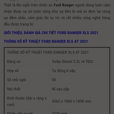
Thật là khi ngồi trên chiếc xe
Ford Ranger
người dùng luôn cảm
nhận được sự an toàn cũng như sự bền bỉ mà xe đem lại cùng
sự đầm chắc, cảm giác lái tự tin và rất nhiều công nghệ hàng
đầu được trang bị.
GIỚI THIỆU, ĐÁNH GIÁ CHI TIẾT FORD RANGER XLS 2021
THÔNG SỐ KỸ THUẬT FORD RANGER XLS AT 2021
THÔNG SỐ KỸ THUẬT FORD RANGER XLS AT 2021
Động cơ
Turbo Diesel 2.2L i4 TDCi
Hộp số
Tự động 6 cấp
Số chỗ ngồi
05
Nội thất
Nỉ cao cấp
Kích thước (dài x rộng x
5362 x 1860 x 1830 mm
cao)
Chiều dài cơ sở
3220 mm