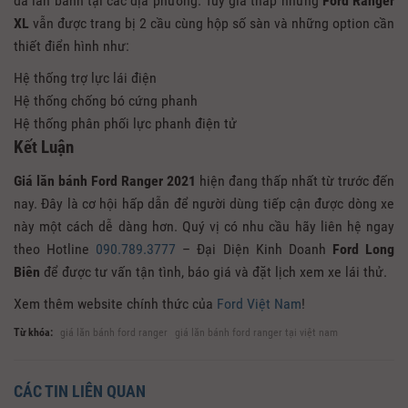
đã lăn bánh tại các địa phương. Tuy giá thấp nhưng
Ford Ranger
XL
vẫn được trang bị 2 cầu cùng hộp số sàn và những option cần
thiết điển hình như:
Hệ thống trợ lực lái điện
Hệ thống chống bó cứng phanh
Hệ thống phân phối lực phanh điện tử
Kết Luận
Giá lăn bánh Ford Ranger 2021
hiện đang thấp nhất từ trước đến
nay. Đây là cơ hội hấp dẫn để người dùng tiếp cận được dòng xe
này một cách dễ dàng hơn. Quý vị có nhu cầu hãy liên hệ ngay
theo Hotline
090.789.3777
– Đại Diện Kinh Doanh
Ford Long
Biên
để được tư vấn tận tình, báo giá và đặt lịch xem xe lái thử.
Xem thêm website chính thức của
Ford Việt Nam
!
Từ khóa:
giá lăn bánh ford ranger
giá lăn bánh ford ranger tại việt nam
CÁC TIN LIÊN QUAN