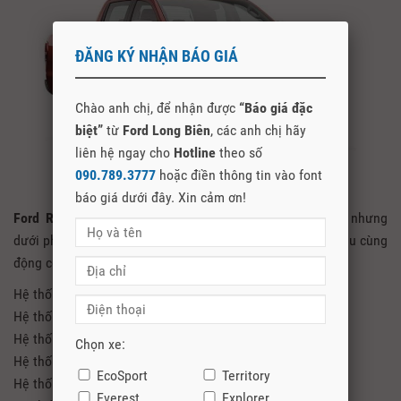
ĐĂNG KÝ NHẬN BÁO GIÁ
Chào anh chị, để nhận được
“Báo giá đặc
biệt”
từ
Ford Long Biên
, các anh chị hãy
liên hệ ngay cho
Hotline
theo số
090.789.3777
hoặc điền thông tin vào font
báo giá dưới đây. Xin cảm ơn!
Ford Ranger Limited 2021
cũng là phiên bản cao cấp nhưng
dưới phiên bản Wildtrak. Tuy nhiên vẫn được trang bị 2 cầu cùng
động cơ 2.0 Turbo và rất nhiều công nghệ tối tân như:
Hệ thống trợ lực lái điện
Hệ thống kiểm soát giảm thiểu lật xe
Hệ thống kiểm soát xe theo tải trọng
Chọn xe:
Hệ thống chống bó cứng phanh
EcoSport
Territory
Hệ thống phân phối lực phanh điện tử
Everest
Explorer