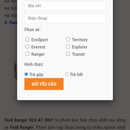
Hệ thống chống bó cứng phanh
Hệ thống phân phối lực phanh điện tử
Hệ thống đèn Full Led cùng dải led định vị ban ngày
3. Ford Ranger XLS AT 2.2L 4×2
Chọn xe:
EcoSport
Territory
Everest
Explorer
Ranger
Transit
Hình thức:
Trả góp
Trả hết
Ford Ranger XLS AT 2021
là phiên bản bán chạy nhất của dòng
xe
Ford Ranger
. Phiên bản này được trang bị nhiều option nhất