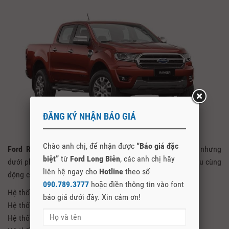
ĐĂNG KÝ NHẬN BÁO GIÁ
Chào anh chị, để nhận được
“Báo giá đặc
Ford Ranger Limited 2021
cũng là phiên bản cao cấp nhưng
biệt”
từ
Ford Long Biên
, các anh chị hãy
dưới phiên bản Wildtrak. Tuy nhiên vẫn được trang bị 2 cầu cùng
liên hệ ngay cho
Hotline
theo số
động cơ 2.0 Turbo và rất nhiều công nghệ tối tân như:
090.789.3777
hoặc điền thông tin vào font
Hệ thống trợ lực lái điện
báo giá dưới đây. Xin cảm ơn!
Hệ thống kiểm soát giảm thiểu lật xe
Hệ thống kiểm soát xe theo tải trọng