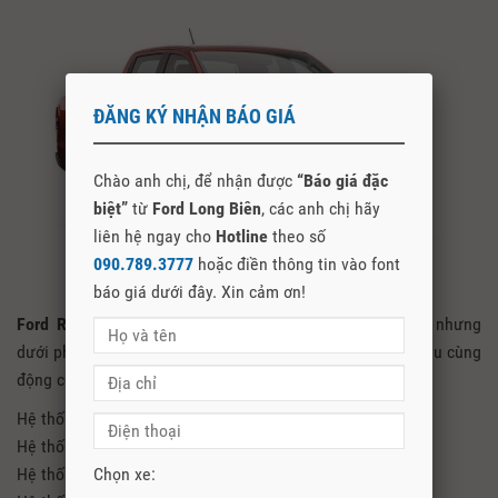
ĐĂNG KÝ NHẬN BÁO GIÁ
Chào anh chị, để nhận được
“Báo giá đặc
biệt”
từ
Ford Long Biên
, các anh chị hãy
liên hệ ngay cho
Hotline
theo số
090.789.3777
hoặc điền thông tin vào font
báo giá dưới đây. Xin cảm ơn!
Ford Ranger Limited 2021
cũng là phiên bản cao cấp nhưng
dưới phiên bản Wildtrak. Tuy nhiên vẫn được trang bị 2 cầu cùng
động cơ 2.0 Turbo và rất nhiều công nghệ tối tân như:
Hệ thống trợ lực lái điện
Hệ thống kiểm soát giảm thiểu lật xe
Hệ thống kiểm soát xe theo tải trọng
Chọn xe: