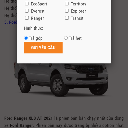
Hệ thống chống bó cứng phanh
EcoSport
Territory
Hệ thống phân phối lực phanh điện tử
Everest
Explorer
Hệ thống đèn Full Led cùng dải led định vị ban ngày
Ranger
Transit
3. Ford Ranger XLS AT 2.2L 4×2
Hình thức:
Trả góp
Trả hết
Ford Ranger XLS AT 2021
là phiên bản bán chạy nhất của dòng
xe
Ford Ranger
. Phiên bản này được trang bị nhiều option nhất