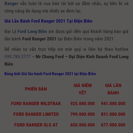
Ranger
vẫn luôn là vua bán tải bởi sự đầm chắc, sự bền bỉ và
công năng đa dụng mà chiếc xe đem lại.
Giá Lăn Bánh Ford Ranger 2021 Tại Điện Biên
Đại Lý
Ford Long Biên
xin được gửi đến quý khách hàng báo giá
lăn bánh
Ford Ranger
2021
tại Điện Biên trong năm 2021
Để nhận tư vấn trực tiếp xin mời quý vị liên hệ theo hotline
090.789.3777
–
Mr Chung Ford – Đại Diện Kinh Doanh Ford Long
Biên
Bảng tính Giá lăn bánh Ford Ranger 2021
tại Điện Biên
GIÁ NIÊM
GIÁ LĂN
PHIÊN BẢN
YẾT
BÁNH
FORD RANGER WILDTRAK
925.000.000
941.000.000
FORD RANGER LIMITED
799.000.000
831.000.000
FORD RANGER XLS AT
650.000.000
677.000.000