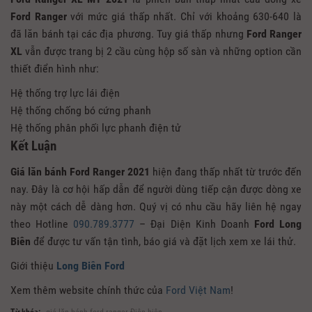
Ford Ranger
với mức giá thấp nhất. Chỉ với khoảng 630-640 là
đã lăn bánh tại các địa phương. Tuy giá thấp nhưng
Ford Ranger
XL
vẫn được trang bị 2 cầu cùng hộp số sàn và những option cần
thiết điển hình như:
Hệ thống trợ lực lái điện
Hệ thống chống bó cứng phanh
Hệ thống phân phối lực phanh điện tử
Kết Luận
Giá lăn bánh Ford Ranger 2021
hiện đang thấp nhất từ trước đến
nay. Đây là cơ hội hấp dẫn để người dùng tiếp cận được dòng xe
này một cách dễ dàng hơn. Quý vị có nhu cầu hãy liên hệ ngay
theo Hotline
090.789.3777
– Đại Diện Kinh Doanh
Ford Long
Biên
để được tư vấn tận tình, báo giá và đặt lịch xem xe lái thử.
Giới thiệu
Long Biên Ford
Xem thêm website chính thức của
Ford Việt Nam
!
Từ khóa:
giá lăn bánh ford ranger Điện biên