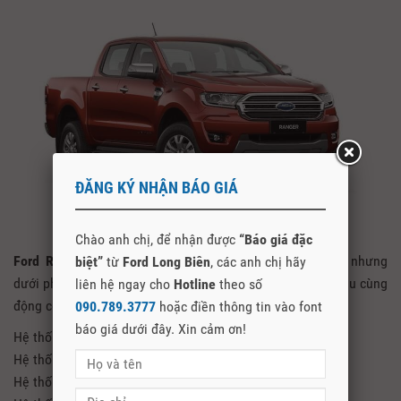
ĐĂNG KÝ NHẬN BÁO GIÁ
Chào anh chị, để nhận được
“Báo giá đặc
Ford Ranger Limited 2021
cũng là phiên bản cao cấp nhưng
biệt”
từ
Ford Long Biên
, các anh chị hãy
dưới phiên bản Wildtrak. Tuy nhiên vẫn được trang bị 2 cầu cùng
liên hệ ngay cho
Hotline
theo số
động cơ 2.0 Turbo và rất nhiều công nghệ tối tân như:
090.789.3777
hoặc điền thông tin vào font
báo giá dưới đây. Xin cảm ơn!
Hệ thống trợ lực lái điện
Hệ thống kiểm soát giảm thiểu lật xe
Hệ thống kiểm soát xe theo tải trọng