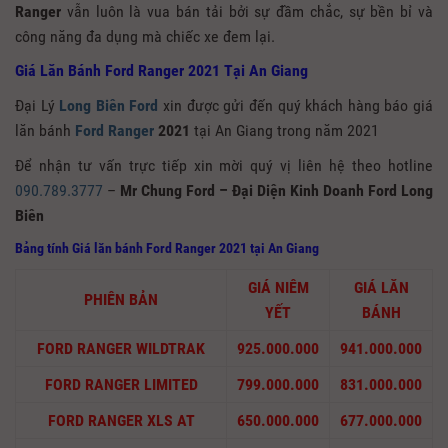
Ranger
vẫn luôn là vua bán tải bởi sự đầm chắc, sự bền bỉ và
công năng đa dụng mà chiếc xe đem lại.
Giá Lăn Bánh Ford Ranger 2021 Tại An Giang
Đại Lý
Long Biên Ford
xin được gửi đến quý khách hàng báo giá
lăn bánh
Ford Ranger
2021
tại An Giang trong năm 2021
Để nhận tư vấn trực tiếp xin mời quý vị liên hệ theo hotline
090.789.3777
–
Mr Chung Ford – Đại Diện Kinh Doanh Ford Long
Biên
Bảng tính Giá lăn bánh Ford Ranger 2021
tại An Giang
GIÁ NIÊM
GIÁ LĂN
PHIÊN BẢN
YẾT
BÁNH
FORD RANGER WILDTRAK
925.000.000
941.000.000
FORD RANGER LIMITED
799.000.000
831.000.000
FORD RANGER XLS AT
650.000.000
677.000.000