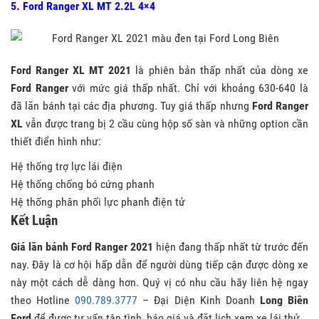
5. Ford Ranger XL MT 2.2L 4×4
Ford Ranger XL MT 2021
là phiên bản thấp nhất của dòng xe
Ford Ranger
với mức giá thấp nhất. Chỉ với khoảng 630-640 là
đã lăn bánh tại các địa phương. Tuy giá thấp nhưng
Ford Ranger
XL
vẫn được trang bị 2 cầu cùng hộp số sàn và những option cần
thiết điển hình như:
Hệ thống trợ lực lái điện
Hệ thống chống bó cứng phanh
Hệ thống phân phối lực phanh điện tử
Kết Luận
Giá lăn bánh Ford Ranger 2021
hiện đang thấp nhất từ trước đến
nay. Đây là cơ hội hấp dẫn để người dùng tiếp cận được dòng xe
này một cách dễ dàng hơn. Quý vị có nhu cầu hãy liên hệ ngay
theo Hotline
090.789.3777
– Đại Diện Kinh Doanh
Long Biên
Ford
để được tư vấn tận tình, báo giá và đặt lịch xem xe lái thử.