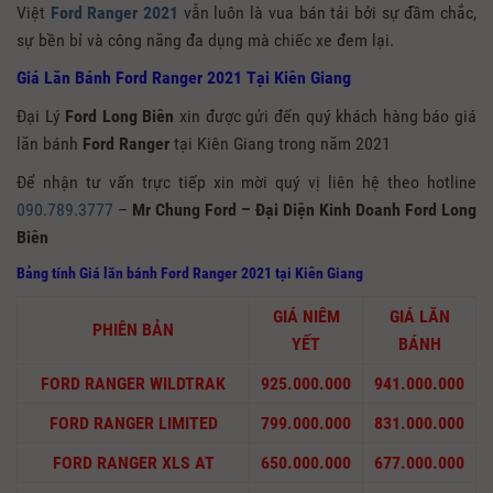
Việt
Ford Ranger 2021
vẫn luôn là vua bán tải bởi sự đầm chắc,
sự bền bỉ và công năng đa dụng mà chiếc xe đem lại.
Giá Lăn Bánh Ford Ranger 2021 Tại Kiên Giang
Đại Lý
Ford Long Biên
xin được gửi đến quý khách hàng báo giá
lăn bánh
Ford Ranger
tại Kiên Giang trong năm 2021
Để nhận tư vấn trực tiếp xin mời quý vị liên hệ theo hotline
090.789.3777
–
Mr Chung Ford – Đại Diện Kinh Doanh Ford Long
Biên
Bảng tính Giá lăn bánh Ford Ranger 2021
tại Kiên Giang
GIÁ NIÊM
GIÁ LĂN
PHIÊN BẢN
YẾT
BÁNH
FORD RANGER WILDTRAK
925.000.000
941.000.000
FORD RANGER LIMITED
799.000.000
831.000.000
FORD RANGER XLS AT
650.000.000
677.000.000