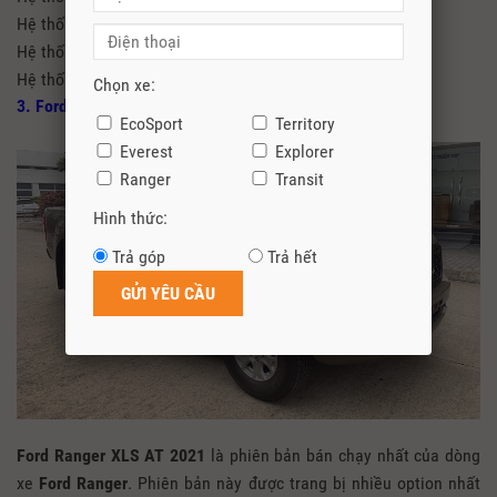
Hệ thống chống bó cứng phanh
Hệ thống phân phối lực phanh điện tử
Hệ thống đèn Full Led cùng dải led định vị ban ngày
Chọn xe:
3. Ford Ranger XLS AT 2.2L 4×2
EcoSport
Territory
Everest
Explorer
Ranger
Transit
Hình thức:
Trả góp
Trả hết
Ford Ranger XLS AT 2021
là phiên bản bán chạy nhất của dòng
xe
Ford Ranger
. Phiên bản này được trang bị nhiều option nhất