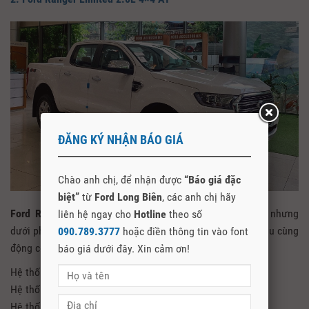
ĐĂNG KÝ NHẬN BÁO GIÁ
Chào anh chị, để nhận được
“Báo giá đặc
biệt”
từ
Ford Long Biên
, các anh chị hãy
Ford Ranger Limited 2021
cũng là phiên bản cao cấp nhưng
liên hệ ngay cho
Hotline
theo số
dưới phiên bản Wildtrak. Tuy nhiên vẫn được trang bị 2 cầu cùng
090.789.3777
hoặc điền thông tin vào font
động cơ 2.0 Turbo và rất nhiều công nghệ tối tân như:
báo giá dưới đây. Xin cảm ơn!
Hệ thống trợ lực lái điện
Hệ thống kiểm soát giảm thiểu lật xe
Hệ thống kiểm soát xe theo tải trọng