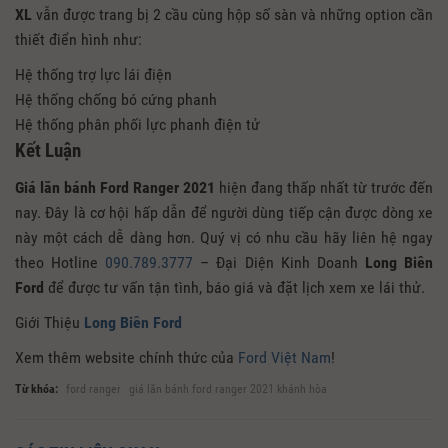
XL
vẫn được trang bị 2 cầu cùng hộp số sàn và những option cần
thiết điển hình như:
Hệ thống trợ lực lái điện
Hệ thống chống bó cứng phanh
Hệ thống phân phối lực phanh điện tử
Kết Luận
Giá lăn bánh Ford Ranger 2021
hiện đang thấp nhất từ trước đến
nay. Đây là cơ hội hấp dẫn để người dùng tiếp cận được dòng xe
này một cách dễ dàng hơn. Quý vị có nhu cầu hãy liên hệ ngay
theo Hotline
090.789.3777
– Đại Diện Kinh Doanh
Long Biên
Ford
để được tư vấn tận tình, báo giá và đặt lịch xem xe lái thử.
Giới Thiệu
Long Biên Ford
Xem thêm website chính thức của
Ford Việt Nam
!
Từ khóa:
ford ranger
giá lăn bánh ford ranger 2021 khánh hòa