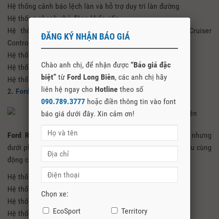
Hệ thống cảnh báo lệch làn và hỗ trợ duy trì làn đường
Hệ thống phanh chủ động khẩn cấp
Hệ thống tự động thích ứng khoảng cách Adaptive Cruiser
ĐĂNG KÝ NHẬN BÁO GIÁ
Control
Hệ thống hỗ trợ đỗ xe chủ động
Chào anh chị, để nhận được
“Báo giá đặc
Hệ thống kiểm soát giảm thiểu lật xe
biệt”
từ
Ford Long Biên
, các anh chị hãy
Hệ thống kiểm soát xe theo tải trọng
liên hệ ngay cho
Hotline
theo số
2. Ford Ranger Limited 2.0L 4×4 AT
090.789.3777
hoặc điền thông tin vào font
báo giá dưới đây. Xin cảm ơn!
Ford Ranger Limited 2021
cũng là phiên bản cao cấp nhưng
dưới phiên bản Wildtrak. Tuy nhiên vẫn được trang bị 2 cầu cùng
động cơ 2.0 Turbo và rất nhiều công nghệ tối tân như:
Hệ thống trợ lực lái điện
Hệ thống kiểm soát giảm thiểu lật xe
Chọn xe:
Hệ thống kiểm soát xe theo tải trọng
EcoSport
Territory
Hệ thống chống bó cứng phanh