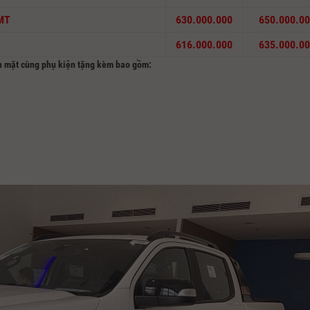
MT
630.000.000
650.000.0
616.000.000
635.000.0
ền mặt cùng phụ kiện tặng kèm bao gồm: