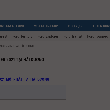
ẢNG GIÁ XE FORD
MUA XE TRẢ GÓP
DỊCH VỤ
TUYỂN DỤN
erest
Ford Teritory
Ford Explorer
Ford Transit
Ford Tourneo
NGER 2021 TẠI HẢI DƯƠNG
ER 2021 TẠI HẢI DƯƠNG
021 MỚI NHẤT TẠI HẢI DƯƠNG