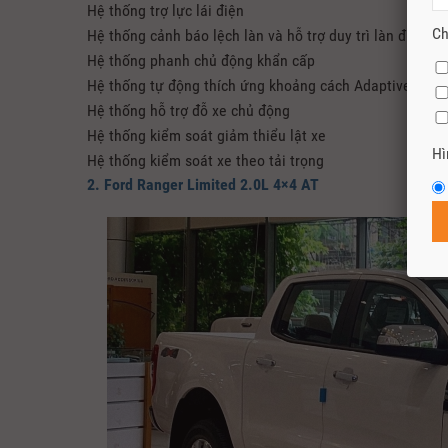
Hệ thống trợ lực lái điện
Ch
Hệ thống cảnh báo lệch làn và hỗ trợ duy trì làn đường
Hệ thống phanh chủ động khẩn cấp
Hệ thống tự động thích ứng khoảng cách Adaptive Cruis
Hệ thống hỗ trợ đỗ xe chủ động
Hệ thống kiểm soát giảm thiểu lật xe
Hì
Hệ thống kiểm soát xe theo tải trọng
2. Ford Ranger Limited 2.0L 4×4 AT