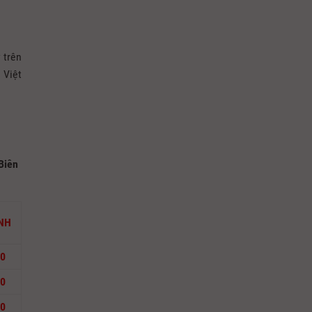
 trên
 Việt
Biên
NH
00
00
00