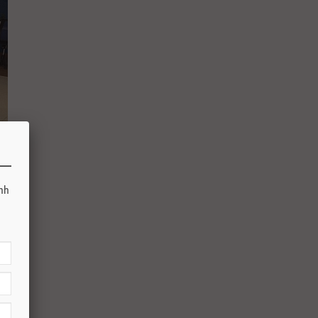
anh
 công