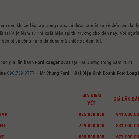
hấp dẫn khi xe lắp ráp trong nước đã được ra mắt và về đến các đại lý
t tại Việt Nam từ khi xuất hiện tại thị trường cho đến nay. Với người
ự bền bỉ và công năng đa dụng mà chiếc xe đem lại.
 báo giá lăn bánh
Ford Ranger
2021
tại Hải Dương trong năm 2021
line
090.789.3777
–
Mr Chung Ford – Đại Diện Kinh Doanh Ford Long 
GIÁ NIÊM
GIÁ LĂN BÁ
YẾT
RAK
925.000.000
941.000.0
ED
799.000.000
831.000.0
AT
650.000.000
677.000.0