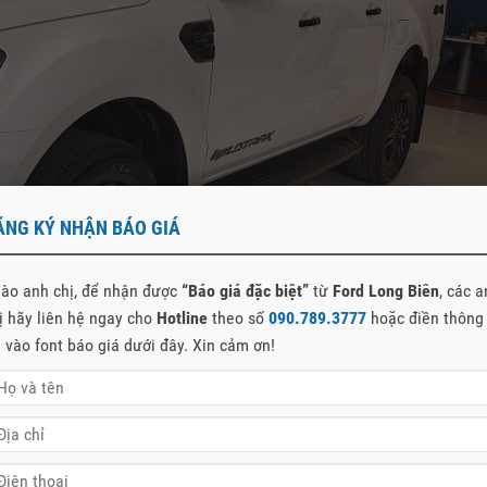
ĂNG KÝ NHẬN BÁO GIÁ
ào anh chị, để nhận được
“Báo giá đặc biệt”
từ
Ford Long Biên
, các 
ị hãy liên hệ ngay cho
Hotline
theo số
090.789.3777
hoặc điền thông
n vào font báo giá dưới đây. Xin cảm ơn!
 của dòng xe
Ford Ranger
. Được trang bị những công nghệ vận hành,
cao. Điển hình là các tính năng công nghệ sau: