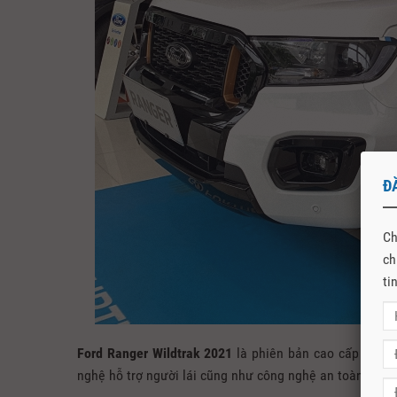
Đ
Ch
ch
ti
Ford Ranger Wildtrak 2021
là phiên bản cao cấp nhất
nghệ hỗ trợ người lái cũng như công nghệ an toàn đỉnh 