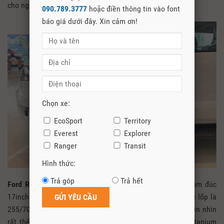
cho người dùng.
090.789.3777
hoặc điền thông tin vào font
báo giá dưới đây. Xin cảm ơn!
Chọn xe:
EcoSport
Territory
Everest
Explorer
Ranger
Transit
Hình thức:
Trả góp
Trả hết
Ford Ranger XLS 2021
được trang bị mâm hợp kim nhôm đúc
17inch với logo Ford nổi bật ở vị trí trung tâm, kích thước lốp là
255/70R17. Phần hông xe được trang bị 2 mang cá 2 bên nhìn
rất thể thao. Gương chiếu hậu xe được sơn mạ màu Titanium