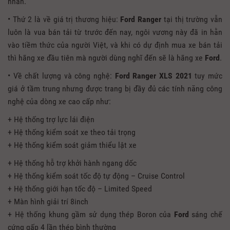
nhân.
• Thứ 2 là về giá trị thương hiệu:
Ford Ranger
tại thị trường vẫn
luôn là vua bán tải từ trước đến nay, ngôi vương này đã in hằn
vào tiềm thức của người Việt, và khi có dự định mua xe bán tải
thì hãng xe đầu tiên mà người dùng nghĩ đến sẽ là hãng xe
Ford
.
• Về chất lượng và công nghệ:
Ford Ranger XLS
2021
tuy mức
giá ở tầm trung nhưng được trang bị đầy đủ các tính năng công
nghệ của dòng xe cao cấp như:
+ Hệ thống trợ lực lái điện
+ Hệ thống kiểm soát xe theo tải trọng
+ Hệ thống kiểm soát giảm thiểu lật xe
+ Hệ thống hỗ trợ khởi hành ngang dốc
+ Hệ thống kiểm soát tốc độ tự động – Cruise Control
+ Hệ thống giới hạn tốc độ – Limited Speed
+ Màn hình giải trí 8inch
+ Hệ thống khung gầm sử dụng thép Boron của
Ford
sáng chế
cứng gấp 4 lần thép bình thường