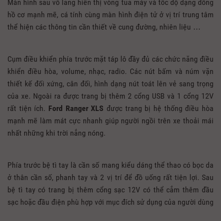
Màn hình sau vô lăng hiển thị vòng tua máy và tốc độ dạng đồng
hồ cơ mạnh mẽ, cá tính cùng màn hình điện tử ở vị trí trung tâm
thể hiện các thông tin cần thiết về cung đường, nhiên liệu …
Cụm điều khiển phía trước mặt táp lô đầy đủ các chức năng điều
khiển điều hòa, volume, nhạc, radio. Các nút bấm và núm vặn
thiết kế đối xứng, cân đối, hình dạng nút toát lên vẻ sang trọng
của xe. Ngoài ra được trang bị thêm 2 cổng USB và 1 cổng 12V
rất tiện ích.
Ford Ranger XLS
được trang bị hệ thống điều hòa
mạnh mẽ làm mát cực nhanh giúp người ngồi trên xe thoải mái
nhất những khi trời nắng nóng.
Phía trước bệ tì tay là cần số mang kiểu dáng thể thao có bọc da
ở thân cần số, phanh tay và 2 vị trí để đồ uống rất tiện lợi. Sau
bệ tì tay có trang bị thêm cổng sạc 12V có thể cắm thêm đầu
sạc hoặc đầu điện phù hợp với mục đích sử dụng của người dùng