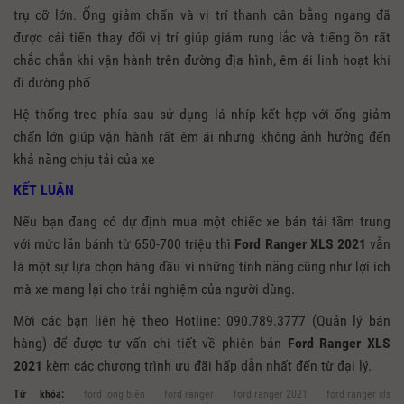
trụ cỡ lớn. Ống giảm chấn và vị trí thanh cân bằng ngang đã
được cải tiến thay đổi vị trí giúp giảm rung lắc và tiếng ồn rất
chắc chắn khi vận hành trên đường địa hình, êm ái linh hoạt khi
đi đường phố
Hệ thống treo phía sau sử dụng lá nhíp kết hợp với ống giảm
chấn lớn giúp vận hành rất êm ái nhưng không ảnh hưởng đến
khả năng chịu tải của xe
KẾT LUẬN
Nếu bạn đang có dự định mua một chiếc xe bán tải tầm trung
với mức lăn bánh từ 650-700 triệu thì
Ford Ranger XLS 2021
vẫn
là một sự lựa chọn hàng đầu vì những tính năng cũng như lợi ích
mà xe mang lại cho trải nghiệm của người dùng.
Mời các bạn liên hệ theo Hotline: 090.789.3777 (Quản lý bán
hàng) để được tư vấn chi tiết về phiên bản
Ford Ranger XLS
2021
kèm các chương trình ưu đãi hấp dẫn nhất đến từ đại lý.
Từ khóa:
ford long biên
ford ranger
ford ranger 2021
ford ranger xls