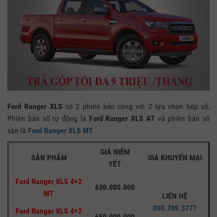
Ford Ranger XLS
có 2 phiên bản cùng với 2 lựa chọn hộp số,
Phiên bản số tự động là
Ford Ranger XLS AT
và phiên bản số
sàn là
Ford Ranger XLS MT
GIÁ NIÊM
SẢN PHẨM
GIÁ KHUYẾN MẠI
YẾT
Ford Ranger XLS 4×2
630.000.000
MT
LIÊN HỆ
090.789.3777
Ford Ranger XLS 4×2
650.000.000