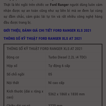
Thật là khi ngồi trên chiếc xe
Ford Ranger
người dùng luôn cảm
nhận được sự an toàn cũng như sự bền bỉ mà xe đem lại cùng
sự đầm chắc, cảm giác lái tự tin và rất nhiều công nghệ hàng
đầu được trang bị.
GIỚI THIỆU, ĐÁNH GIÁ CHI TIẾT FORD RANGER XLS 2021
THÔNG SỐ KỸ THUẬT FORD RANGER XLS AT 2021
THÔNG SỐ KỸ THUẬT FORD RANGER XLS AT 2021
Động cơ
Turbo Diesel 2.2L i4 TDCi
Hộp số
Tự động 6 cấp
Số chỗ ngồi
05
Nội thất
Nỉ cao cấp
Kích thước (dài x rộng x
5362 x 1860 x 1830 mm
cao)
Chiều dài cơ sở
3220 mm