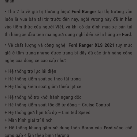
nhân.
• Thứ 2 là về giá trị thương hiệu:
Ford Ranger
tại thị trường vẫn
luôn là vua bán tải từ trước đến nay, ngôi vương này đã in hằn
vào tiềm thức của người Việt, và khi có dự định mua xe bán tải
thì hãng xe đầu tiên mà người dùng nghĩ đến sẽ là hãng xe
Ford
.
• Về chất lượng và công nghệ:
Ford Ranger XLS
2021
tuy mức
giá ở tầm trung nhưng được trang bị đầy đủ các tính năng công
nghệ của dòng xe cao cấp như:
+ Hệ thống trợ lực lái điện
+ Hệ thống kiểm soát xe theo tải trọng
+ Hệ thống kiểm soát giảm thiểu lật xe
+ Hệ thống hỗ trợ khởi hành ngang dốc
+ Hệ thống kiểm soát tốc độ tự động – Cruise Control
+ Hệ thống giới hạn tốc độ – Limited Speed
+ Màn hình giải trí 8inch
+ Hệ thống khung gầm sử dụng thép Boron của
Ford
sáng chế
cứng gấp 4 lần thép bình thường