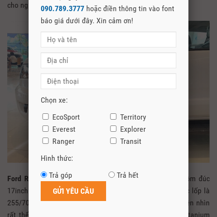
cho người dùng.
090.789.3777
hoặc điền thông tin vào font
báo giá dưới đây. Xin cảm ơn!
Chọn xe:
EcoSport
Territory
Everest
Explorer
Ranger
Transit
Hình thức:
Trả góp
Trả hết
Ford Ranger XLS 2021
được trang bị mâm hợp kim nhôm đúc
17inch với logo Ford nổi bật ở vị trí trung tâm, kích thước lốp là
255/70R17. Phần hông xe được trang bị 2 mang cá 2 bên nhìn
rất thể thao. Gương chiếu hậu xe được sơn mạ màu Titanium