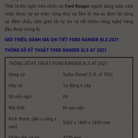
Thật là khi ngồi trên chiếc xe
Ford Ranger
người dùng luôn cảm
nhận được sự an toàn cũng như sự bền bỉ mà xe đem lại cùng
sự đầm chắc, cảm giác lái tự tin và rất nhiều công nghệ hàng
đầu được trang bị.
GIỚI THIỆU, ĐÁNH GIÁ CHI TIẾT FORD RANGER XLS 2021
THÔNG SỐ KỸ THUẬT FORD RANGER XLS AT 2021
THÔNG SỐ KỸ THUẬT FORD RANGER XLS AT 2021
Động cơ
Turbo Diesel 2.2L i4 TDCi
Hộp số
Tự động 6 cấp
Số chỗ ngồi
05
Nội thất
Nỉ cao cấp
Kích thước (dài x rộng x
5362 x 1860 x 1830 mm
cao)
Chiều dài cơ sở
3220 mm