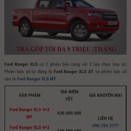
Ford Ranger XLS
có 2 phiên bản cùng với 2 lựa chọn hộp số,
Phiên bản số tự động là
Ford Ranger XLS AT
và phiên bản số
sàn là
Ford Ranger XLS MT
GIÁ NIÊM
SẢN PHẨM
GIÁ KHUYẾN MẠI
YẾT
Ford Ranger XLS 4×2
630.000.000
MT
LIÊN HỆ
090.789.3777
Ford Ranger XLS 4×2
650.000.000