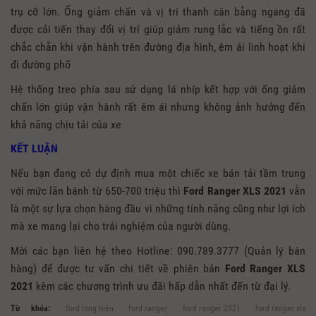
trụ cỡ lớn. Ống giảm chấn và vị trí thanh cân bằng ngang đã
được cải tiến thay đổi vị trí giúp giảm rung lắc và tiếng ồn rất
chắc chắn khi vận hành trên đường địa hình, êm ái linh hoạt khi
đi đường phố
Hệ thống treo phía sau sử dụng lá nhíp kết hợp với ống giảm
chấn lớn giúp vận hành rất êm ái nhưng không ảnh hưởng đến
khả năng chịu tải của xe
KẾT LUẬN
Nếu bạn đang có dự định mua một chiếc xe bán tải tầm trung
với mức lăn bánh từ 650-700 triệu thì
Ford Ranger XLS 2021
vẫn
là một sự lựa chọn hàng đầu vì những tính năng cũng như lợi ích
mà xe mang lại cho trải nghiệm của người dùng.
Mời các bạn liên hệ theo Hotline: 090.789.3777 (Quản lý bán
hàng) để được tư vấn chi tiết về phiên bản
Ford Ranger XLS
2021
kèm các chương trình ưu đãi hấp dẫn nhất đến từ đại lý.
Từ khóa:
ford long biên
ford ranger
ford ranger 2021
ford ranger xls