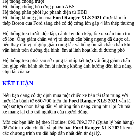
Hệ thống chống trượt
Hệ thống chống bó cứng phanh ABS
Hệ thống phân phối lực phanh điện tử EBD
Hệ thống khung gầm của
Ford Ranger XLS
2021
được làm từ
thép Boron của Ford sáng chế có độ cứng lớn gấp 4 lần thép thường
Hệ thống treo trước độc lập, cánh tay đòn kép, lò xo xoắn hình trụ
cỡ lớn. Ống giảm chấn và vị trí thanh cân bằng ngang đã được cải
tiến thay đổi vị trí giúp giảm rung lắc và tiếng ồn rất chắc chắn khi
vận hành trên đường địa hình, êm ái linh hoạt khi đi đường phố
Hệ thống treo phía sau sử dụng lá nhíp kết hợp với ống giảm chấn
lớn giúp vận hành rất êm ái nhưng không ảnh hưởng đến khả năng
chịu tải của xe
KẾT LUẬN
Nếu bạn đang có dự định mua một chiếc xe bán tải tầm trung với
mức lăn bánh từ 650-700 triệu thì
Ford Ranger XLS 2021
vẫn là
một sự lựa chọn hàng đầu vì những tính năng cũng như lợi ích mà
xe mang lại cho trải nghiệm của người dùng.
Mời các bạn liên hệ theo Hotline: 090.789.3777 (Quản lý bán hàng)
để được tư vấn chi tiết về phiên bản
Ford Ranger XLS 2021
kèm
các chương trình ưu đãi hấp dẫn nhất đến từ đại lý.