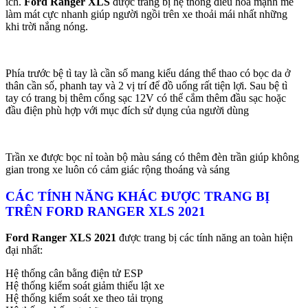
ích.
Ford Ranger XLS
được trang bị hệ thống điều hòa mạnh mẽ
làm mát cực nhanh giúp người ngồi trên xe thoải mái nhất những
khi trời nắng nóng.
Phía trước bệ tì tay là cần số mang kiểu dáng thể thao có bọc da ở
thân cần số, phanh tay và 2 vị trí để đồ uống rất tiện lợi. Sau bệ tì
tay có trang bị thêm cổng sạc 12V có thể cắm thêm đầu sạc hoặc
đầu điện phù hợp với mục đích sử dụng của người dùng
Trần xe được bọc nỉ toàn bộ màu sáng có thêm đèn trần giúp không
gian trong xe luôn có cảm giác rộng thoáng và sáng
CÁC TÍNH NĂNG KHÁC ĐƯỢC TRANG BỊ
TRÊN FORD RANGER XLS 2021
Ford Ranger XLS 2021
được trang bị các tính năng an toàn hiện
đại nhất:
Hệ thống cân bằng điện tử ESP
Hệ thống kiểm soát giảm thiểu lật xe
Hệ thống kiểm soát xe theo tải trọng