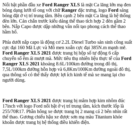
Nổi bật phần đầu xe
Ford Ranger XLS
là mặt Ca lăng lớn mạ đen
bóng dạng lưới tổ ong với chữ
Ranger
đặc trưng, logo
Ford
sáng
bóng đặt ở vị trí trung tâm. Bên cạnh 2 bên mặt Ca lăng là hệ thống
đèn lớn. Cản chắn trước kiểu dáng thể thao tích hợp 2 đèn gầm 2
bên. Nắp Capo được dập những vân nổi tạo phong cách thể thao
hầm hố.
Phía dưới nắp capo là động cơ 2.2L Diesel Turbo sản sinh công suất
cực đại 160 Mã Lực và Mô men xoắn cực đại 385N.m mạnh mẽ.
Ford Ranger XLS 2021
được trang bị hộp số tự động 6 cấp
chuyển số êm ái mượt mà. Mức tiêu thụ nhiên liệu thực tế của
Ford
Ranger XLS 2021
khoảng 8.6L/100km đường trong đô thị,
7,5L/100km đường hỗn hợp và 6,8Km/100Km đường ngoài đô thị,
qua thông số có thể thấy được lợi ích kinh tế mà xe mang lại cho
người dùng.
Ford Ranger XLS 2021
được trang bị mâm hợp kim nhôm đúc
17inch với logo Ford nổi bật ở vị trí trung tâm, kích thước lốp là
255/70R17. Phần hông xe được trang bị 2 mang cá 2 bên nhìn rất
thể thao. Gương chiếu hậu xe được sơn mạ màu Titanium khỏe
khoắn được trang bị hệ thống điều khiển điện.