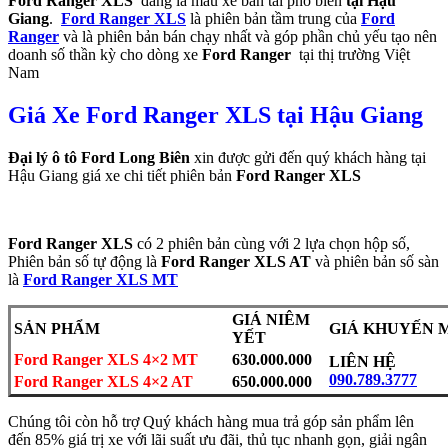
Ford Ranger XLS
đang là mẫu xe bán tải phổ biến
tại Hậu
Giang
.
Ford Ranger XLS
là phiên bản tầm trung của
Ford
Ranger
và là phiên bản bán chạy nhất và góp phần chủ yếu tạo nên
doanh số thần kỳ cho dòng xe
Ford Ranger
tại thị trường Việt
Nam
Giá Xe Ford Ranger XLS tại Hậu Giang
Đại lý ô tô Ford Long Biên
xin được gửi đến quý khách hàng tại
Hậu Giang giá xe chi tiết phiên bản
Ford Ranger XLS
Ford Ranger XLS
có 2 phiên bản cùng với 2 lựa chọn hộp số,
Phiên bản số tự động là
Ford Ranger XLS AT
và phiên bản số sàn
là
Ford Ranger XLS MT
GIÁ NIÊM
SẢN PHẨM
GIÁ KHUYẾN 
YẾT
Ford Ranger XLS 4×2 MT
630.000.000
LIÊN HỆ
090.789.3777
Ford Ranger XLS 4×2 AT
650.000.000
Chúng tôi còn hỗ trợ Quý khách hàng mua trả góp sản phẩm lên
đến 85% giá trị xe với lãi suất ưu đãi, thủ tục nhanh gọn, giải ngân