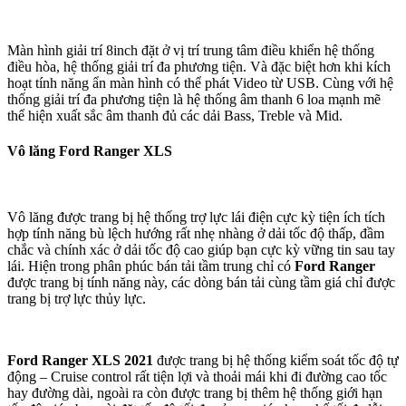
Màn hình giải trí 8inch đặt ở vị trí trung tâm điều khiển hệ thống
điều hòa, hệ thống giải trí đa phương tiện. Và đặc biệt hơn khi kích
hoạt tính năng ẩn màn hình có thể phát Video từ USB. Cùng với hệ
thống giải trí đa phương tiện là hệ thống âm thanh 6 loa mạnh mẽ
thể hiện xuất sắc âm thanh đủ các dải Bass, Treble và Mid.
Vô lăng Ford Ranger XLS
Vô lăng được trang bị hệ thống trợ lực lái điện cực kỳ tiện ích tích
hợp tính năng bù lệch hướng rất nhẹ nhàng ở dải tốc độ thấp, đầm
chắc và chính xác ở dải tốc độ cao giúp bạn cực kỳ vững tin sau tay
lái. Hiện trong phân phúc bán tải tầm trung chỉ có
Ford Ranger
được trang bị tính năng này, các dòng bán tải cùng tầm giá chỉ được
trang bị trợ lực thủy lực.
Ford Ranger XLS 2021
được trang bị hệ thống kiểm soát tốc độ tự
động – Cruise control rất tiện lợi và thoải mái khi đi đường cao tốc
hay đường dài, ngoài ra còn được trang bị thêm hệ thống giới hạn