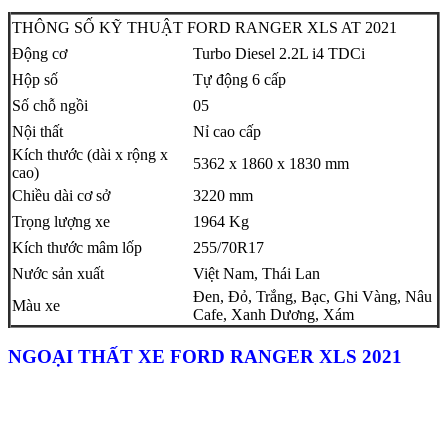
THÔNG SỐ KỸ THUẬT FORD RANGER XLS AT 2021
Động cơ
Turbo Diesel 2.2L i4 TDCi
Hộp số
Tự động 6 cấp
Số chỗ ngồi
05
Nội thất
Nỉ cao cấp
Kích thước (dài x rộng x
5362 x 1860 x 1830 mm
cao)
Chiều dài cơ sở
3220 mm
Trọng lượng xe
1964 Kg
Kích thước mâm lốp
255/70R17
Nước sản xuất
Việt Nam, Thái Lan
Đen, Đỏ, Trắng, Bạc, Ghi Vàng, Nâu
Màu xe
Cafe, Xanh Dương, Xám
NGOẠI THẤT XE FORD RANGER XLS 2021