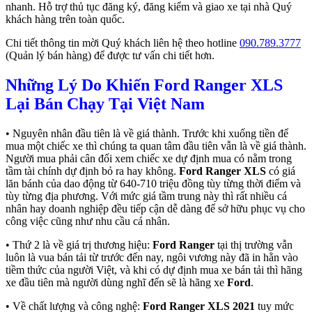
nhanh. Hỗ trợ thủ tục đăng ký, đăng kiểm và giao xe tại nhà Quý
khách hàng trên toàn quốc.
Chi tiết thông tin mời Quý khách liên hệ theo hotline
090.789.3777
(Quản lý bán hàng) để được tư vấn chi tiết hơn.
Những Lý Do Khiến Ford Ranger XLS
Lại Bán Chạy Tại Việt Nam
• Nguyên nhân đầu tiên là về giá thành. Trước khi xuống tiền để
mua một chiếc xe thì chúng ta quan tâm đầu tiên vẫn là về giá thành.
Người mua phải cân đối xem chiếc xe dự định mua có nằm trong
tầm tài chính dự định bỏ ra hay không.
Ford Ranger XLS
có giá
lăn bánh của dao động từ 640-710 triệu đồng tùy từng thời điểm và
tùy từng địa phương. Với mức giá tầm trung này thì rất nhiều cá
nhân hay doanh nghiệp đều tiếp cận dễ dàng để sở hữu phục vụ cho
công việc cũng như nhu cầu cá nhân.
• Thứ 2 là về giá trị thương hiệu:
Ford Ranger
tại thị trường vẫn
luôn là vua bán tải từ trước đến nay, ngôi vương này đã in hằn vào
tiềm thức của người Việt, và khi có dự định mua xe bán tải thì hãng
xe đầu tiên mà người dùng nghĩ đến sẽ là hãng xe
Ford
.
• Về chất lượng và công nghệ:
Ford Ranger XLS
2021
tuy mức