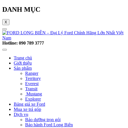
DANH MỤC
X
Hotline: 090 789 3777
Trang chủ
Giới thiệu
Sản phẩm
Ranger
Territory
Everest
Transit
Mustang
Explorer
Bảng giá xe Ford
Mua xe trả góp
Dịch vụ
Bảo dưỡng trọn gói
Bảo hành Ford Long Biên