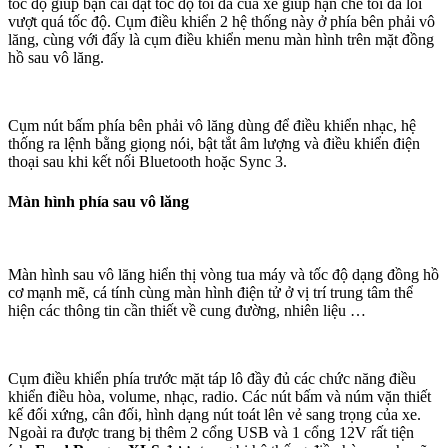
tốc độ giúp bạn cài đặt tốc độ tối đa của xe giúp hạn chế tối đa lỗi
vượt quá tốc độ. Cụm điều khiển 2 hệ thống này ở phía bên phải vô
lăng, cùng với đấy là cụm điều khiển menu màn hình trên mặt đồng
hồ sau vô lăng.
Cụm nút bấm phía bên phải vô lăng dùng để điều khiển nhạc, hệ
thống ra lệnh bằng giọng nói, bật tắt âm lượng và điều khiển điện
thoại sau khi kết nối Bluetooth hoặc Sync 3.
Màn hình phía sau vô lăng
Màn hình sau vô lăng hiển thị vòng tua máy và tốc độ dạng đồng hồ
cơ mạnh mẽ, cá tính cùng màn hình điện tử ở vị trí trung tâm thể
hiện các thông tin cần thiết về cung đường, nhiên liệu …
Cụm điều khiển phía trước mặt táp lô đầy đủ các chức năng điều
khiển điều hòa, volume, nhạc, radio. Các nút bấm và núm vặn thiết
kế đối xứng, cân đối, hình dạng nút toát lên vẻ sang trọng của xe.
Ngoài ra được trang bị thêm 2 cổng USB và 1 cổng 12V rất tiện