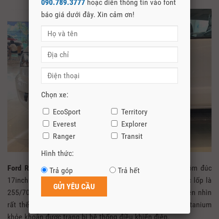
090.789.3777
hoặc điền thông tin vào font
báo giá dưới đây. Xin cảm ơn!
Chọn xe:
EcoSport
Territory
Everest
Explorer
Ranger
Transit
Hình thức:
Ford Ranger XLS 2021
được trang bị mâm hợp kim nhôm đúc
Trả góp
Trả hết
17inch với logo Ford nổi bật ở vị trí trung tâm, kích thước lốp là
255/70R17. Phần hông xe được trang bị 2 mang cá 2 bên nhìn
rất thể thao. Gương chiếu hậu xe được sơn mạ màu Titanium
khỏe khoắn được trang bị hệ thống điều khiển điện.