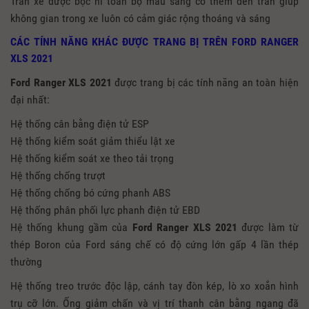
Trần xe được bọc nỉ toàn bộ màu sáng có thêm đèn trần giúp
không gian trong xe luôn có cảm giác rộng thoáng và sáng
CÁC TÍNH NĂNG KHÁC ĐƯỢC TRANG BỊ TRÊN FORD RANGER
XLS 2021
Ford Ranger XLS 2021
được trang bị các tính năng an toàn hiện
đại nhất:
Hệ thống cân bằng điện tử ESP
Hệ thống kiểm soát giảm thiểu lật xe
Hệ thống kiểm soát xe theo tải trọng
Hệ thống chống trượt
Hệ thống chống bó cứng phanh ABS
Hệ thống phân phối lực phanh điện tử EBD
Hệ thống khung gầm của
Ford Ranger XLS
2021
được làm từ
thép Boron của Ford sáng chế có độ cứng lớn gấp 4 lần thép
thường
Hệ thống treo trước độc lập, cánh tay đòn kép, lò xo xoắn hình
trụ cỡ lớn. Ống giảm chấn và vị trí thanh cân bằng ngang đã