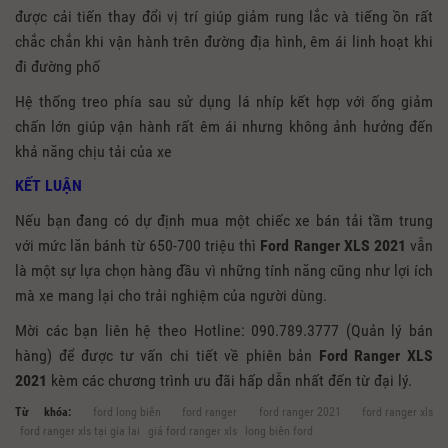
được cải tiến thay đổi vị trí giúp giảm rung lắc và tiếng ồn rất
chắc chắn khi vận hành trên đường địa hình, êm ái linh hoạt khi
đi đường phố
Hệ thống treo phía sau sử dụng lá nhíp kết hợp với ống giảm
chấn lớn giúp vận hành rất êm ái nhưng không ảnh hưởng đến
khả năng chịu tải của xe
KẾT LUẬN
Nếu bạn đang có dự định mua một chiếc xe bán tải tầm trung
với mức lăn bánh từ 650-700 triệu thì
Ford Ranger XLS 2021
vẫn
là một sự lựa chọn hàng đầu vì những tính năng cũng như lợi ích
mà xe mang lại cho trải nghiệm của người dùng.
Mời các bạn liên hệ theo Hotline: 090.789.3777 (Quản lý bán
hàng) để được tư vấn chi tiết về phiên bản
Ford Ranger XLS
2021
kèm các chương trình ưu đãi hấp dẫn nhất đến từ đại lý.
Từ khóa:
ford long biên
ford ranger
ford ranger 2021
ford ranger xls
ford ranger xls tại gia lai
giá ford ranger xls
long biên ford