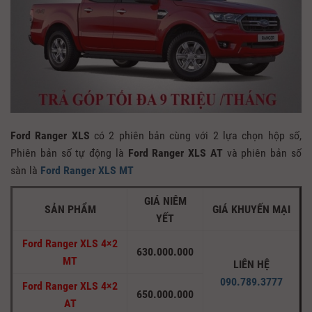
Ford Ranger XLS
có 2 phiên bản cùng với 2 lựa chọn hộp số,
Phiên bản số tự động là
Ford Ranger XLS AT
và phiên bản số
sàn là
Ford Ranger XLS MT
GIÁ NIÊM
SẢN PHẨM
GIÁ KHUYẾN MẠI
YẾT
Ford Ranger XLS 4×2
630.000.000
MT
LIÊN HỆ
090.789.3777
Ford Ranger XLS 4×2
650.000.000
AT