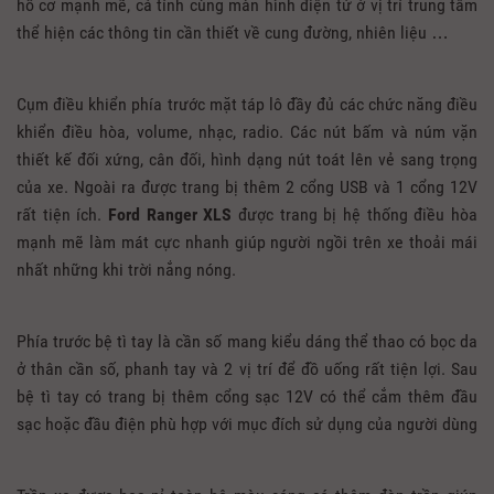
hồ cơ mạnh mẽ, cá tính cùng màn hình điện tử ở vị trí trung tâm
thể hiện các thông tin cần thiết về cung đường, nhiên liệu …
Cụm điều khiển phía trước mặt táp lô đầy đủ các chức năng điều
khiển điều hòa, volume, nhạc, radio. Các nút bấm và núm vặn
thiết kế đối xứng, cân đối, hình dạng nút toát lên vẻ sang trọng
của xe. Ngoài ra được trang bị thêm 2 cổng USB và 1 cổng 12V
rất tiện ích.
Ford Ranger XLS
được trang bị hệ thống điều hòa
mạnh mẽ làm mát cực nhanh giúp người ngồi trên xe thoải mái
nhất những khi trời nắng nóng.
Phía trước bệ tì tay là cần số mang kiểu dáng thể thao có bọc da
ở thân cần số, phanh tay và 2 vị trí để đồ uống rất tiện lợi. Sau
bệ tì tay có trang bị thêm cổng sạc 12V có thể cắm thêm đầu
sạc hoặc đầu điện phù hợp với mục đích sử dụng của người dùng