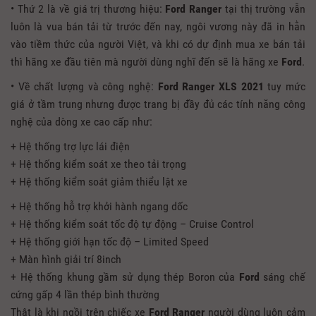
• Thứ 2 là về giá trị thương hiệu:
Ford Ranger
tại thị trường vẫn
luôn là vua bán tải từ trước đến nay, ngôi vương này đã in hằn
vào tiềm thức của người Việt, và khi có dự định mua xe bán tải
thì hãng xe đầu tiên mà người dùng nghĩ đến sẽ là hãng xe
Ford
.
• Về chất lượng và công nghệ:
Ford Ranger XLS
2021
tuy mức
giá ở tầm trung nhưng được trang bị đầy đủ các tính năng công
nghệ của dòng xe cao cấp như:
+ Hệ thống trợ lực lái điện
+ Hệ thống kiểm soát xe theo tải trọng
+ Hệ thống kiểm soát giảm thiểu lật xe
+ Hệ thống hỗ trợ khởi hành ngang dốc
+ Hệ thống kiểm soát tốc độ tự động – Cruise Control
+ Hệ thống giới hạn tốc độ – Limited Speed
+ Màn hình giải trí 8inch
+ Hệ thống khung gầm sử dụng thép Boron của
Ford
sáng chế
cứng gấp 4 lần thép bình thường
Thật là khi ngồi trên chiếc xe
Ford Ranger
người dùng luôn cảm