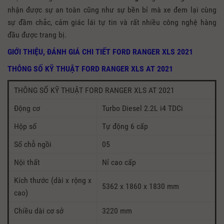
nhận được sự an toàn cũng như sự bền bỉ mà xe đem lại cùng
sự đầm chắc, cảm giác lái tự tin và rất nhiều công nghệ hàng
đầu được trang bị.
GIỚI THIỆU, ĐÁNH GIÁ CHI TIẾT FORD RANGER XLS 2021
THÔNG SỐ KỸ THUẬT FORD RANGER XLS AT 2021
THÔNG SỐ KỸ THUẬT FORD RANGER XLS AT 2021
Động cơ
Turbo Diesel 2.2L i4 TDCi
Hộp số
Tự động 6 cấp
Số chỗ ngồi
05
Nội thất
Nỉ cao cấp
Kích thước (dài x rộng x
5362 x 1860 x 1830 mm
cao)
Chiều dài cơ sở
3220 mm