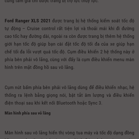
cùng tầm giá chỉ được trang bị trợ lực thủy lực.
Ford Ranger XLS 2021
được trang bị hệ thống kiểm soát tốc độ
tự động – Cruise control rất tiện lợi và thoải mái khi đi đường
cao tốc hay đường dài, ngoài ra còn được trang bị thêm hệ thống
giới hạn tốc độ giúp bạn cài đặt tốc độ tối đa của xe giúp hạn
chế tối đa lỗi vượt quá tốc độ. Cụm điều khiển 2 hệ thống này ở
phía bên phải vô lăng, cùng với đấy là cụm điều khiển menu màn
hình trên mặt đồng hồ sau vô lăng.
Cụm nút bấm phía bên phải vô lăng dùng để điều khiển nhạc, hệ
thống ra lệnh bằng giọng nói, bật tắt âm lượng và điều khiển
điện thoại sau khi kết nối Bluetooth hoặc Sync 3.
Màn hình phía sau vô lăng
Màn hình sau vô lăng hiển thị vòng tua máy và tốc độ dạng đồng