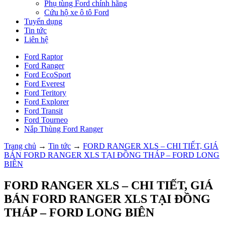
Phụ tùng Ford chính hãng
Cứu hộ xe ô tô Ford
Tuyển dụng
Tin tức
Liên hệ
Ford Raptor
Ford Ranger
Ford EcoSport
Ford Everest
Ford Teritory
Ford Explorer
Ford Transit
Ford Tourneo
Nắp Thùng Ford Ranger
Trang chủ
→
Tin tức
→
FORD RANGER XLS – CHI TIẾT, GIÁ
BÁN FORD RANGER XLS TẠI ĐỒNG THÁP – FORD LONG
BIÊN
FORD RANGER XLS – CHI TIẾT, GIÁ
BÁN FORD RANGER XLS TẠI ĐỒNG
THÁP – FORD LONG BIÊN