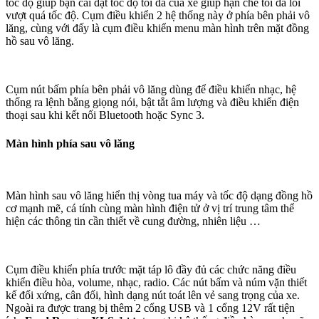
tốc độ giúp bạn cài đặt tốc độ tối đa của xe giúp hạn chế tối đa lỗi
vượt quá tốc độ. Cụm điều khiển 2 hệ thống này ở phía bên phải vô
lăng, cùng với đấy là cụm điều khiển menu màn hình trên mặt đồng
hồ sau vô lăng.
Cụm nút bấm phía bên phải vô lăng dùng để điều khiển nhạc, hệ
thống ra lệnh bằng giọng nói, bật tắt âm lượng và điều khiển điện
thoại sau khi kết nối Bluetooth hoặc Sync 3.
Màn hình phía sau vô lăng
Màn hình sau vô lăng hiển thị vòng tua máy và tốc độ dạng đồng hồ
cơ mạnh mẽ, cá tính cùng màn hình điện tử ở vị trí trung tâm thể
hiện các thông tin cần thiết về cung đường, nhiên liệu …
Cụm điều khiển phía trước mặt táp lô đầy đủ các chức năng điều
khiển điều hòa, volume, nhạc, radio. Các nút bấm và núm vặn thiết
kế đối xứng, cân đối, hình dạng nút toát lên vẻ sang trọng của xe.
Ngoài ra được trang bị thêm 2 cổng USB và 1 cổng 12V rất tiện