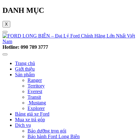
DANH MỤC
X
Hotline: 090 789 3777
Trang chủ
Giới thiệu
Sản phẩm
Ranger
Territory
Everest
Transit
Mustang
Explorer
Bảng giá xe Ford
Mua xe trả góp
Dịch vụ
Bảo dưỡng trọn gói
Bảo hành Ford Long Biên