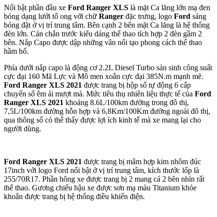
Nổi bật phần đầu xe
Ford Ranger XLS
là mặt Ca lăng lớn mạ đen
bóng dạng lưới tổ ong với chữ
Ranger
đặc trưng, logo
Ford
sáng
bóng đặt ở vị trí trung tâm. Bên cạnh 2 bên mặt Ca lăng là hệ thống
đèn lớn. Cản chắn trước kiểu dáng thể thao tích hợp 2 đèn gầm 2
bên. Nắp Capo được dập những vân nổi tạo phong cách thể thao
hầm hố.
Phía dưới nắp capo là động cơ 2.2L Diesel Turbo sản sinh công suất
cực đại 160 Mã Lực và Mô men xoắn cực đại 385N.m mạnh mẽ.
Ford Ranger XLS 2021
được trang bị hộp số tự động 6 cấp
chuyển số êm ái mượt mà. Mức tiêu thụ nhiên liệu thực tế của
Ford
Ranger XLS 2021
khoảng 8.6L/100km đường trong đô thị,
7,5L/100km đường hỗn hợp và 6,8Km/100Km đường ngoài đô thị,
qua thông số có thể thấy được lợi ích kinh tế mà xe mang lại cho
người dùng.
Ford Ranger XLS 2021
được trang bị mâm hợp kim nhôm đúc
17inch với logo Ford nổi bật ở vị trí trung tâm, kích thước lốp là
255/70R17. Phần hông xe được trang bị 2 mang cá 2 bên nhìn rất
thể thao. Gương chiếu hậu xe được sơn mạ màu Titanium khỏe
khoắn được trang bị hệ thống điều khiển điện.