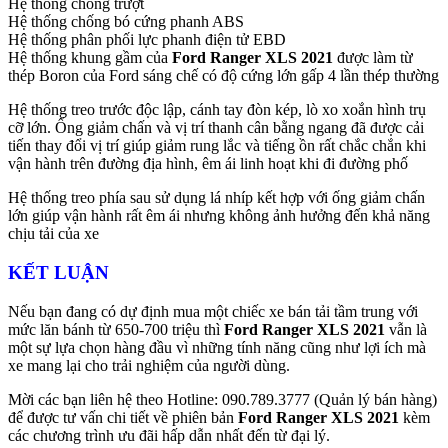
Hệ thống chống trượt
Hệ thống chống bó cứng phanh ABS
Hệ thống phân phối lực phanh điện tử EBD
Hệ thống khung gầm của
Ford Ranger XLS
2021
được làm từ
thép Boron của Ford sáng chế có độ cứng lớn gấp 4 lần thép thường
Hệ thống treo trước độc lập, cánh tay đòn kép, lò xo xoắn hình trụ
cỡ lớn. Ống giảm chấn và vị trí thanh cân bằng ngang đã được cải
tiến thay đổi vị trí giúp giảm rung lắc và tiếng ồn rất chắc chắn khi
vận hành trên đường địa hình, êm ái linh hoạt khi đi đường phố
Hệ thống treo phía sau sử dụng lá nhíp kết hợp với ống giảm chấn
lớn giúp vận hành rất êm ái nhưng không ảnh hưởng đến khả năng
chịu tải của xe
KẾT LUẬN
Nếu bạn đang có dự định mua một chiếc xe bán tải tầm trung với
mức lăn bánh từ 650-700 triệu thì
Ford Ranger XLS 2021
vẫn là
một sự lựa chọn hàng đầu vì những tính năng cũng như lợi ích mà
xe mang lại cho trải nghiệm của người dùng.
Mời các bạn liên hệ theo Hotline: 090.789.3777 (Quản lý bán hàng)
để được tư vấn chi tiết về phiên bản
Ford Ranger XLS 2021
kèm
các chương trình ưu đãi hấp dẫn nhất đến từ đại lý.