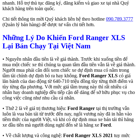
nhanh. Hỗ trợ thủ tục đăng ký, đăng kiểm và giao xe tại nhà Quý
khách hàng trên toàn quốc.
Chi tiết thông tin mời Quý khách liên hệ theo hotline
090.789.3777
(Quản lý bán hàng) để được tư vấn chi tiết hơn.
Những Lý Do Khiến Ford Ranger XLS
Lại Bán Chạy Tại Việt Nam
• Nguyên nhân đầu tiên là về giá thành. Trước khi xuống tiền để
mua một chiếc xe thì chúng ta quan tâm đầu tiên vẫn là về giá thành.
Người mua phải cân đối xem chiếc xe dự định mua có nằm trong
tầm tài chính dự định bỏ ra hay không.
Ford Ranger XLS
có giá
lăn bánh của dao động từ 640-710 triệu đồng tùy từng thời điểm và
tùy từng địa phương. Với mức giá tầm trung này thì rất nhiều cá
nhân hay doanh nghiệp đều tiếp cận dễ dàng để sở hữu phục vụ cho
công việc cũng như nhu cầu cá nhân.
• Thứ 2 là về giá trị thương hiệu:
Ford Ranger
tại thị trường vẫn
luôn là vua bán tải từ trước đến nay, ngôi vương này đã in hằn vào
tiềm thức của người Việt, và khi có dự định mua xe bán tải thì hãng
xe đầu tiên mà người dùng nghĩ đến sẽ là hãng xe
Ford
.
• Về chất lượng và công nghệ:
Ford Ranger XLS
2021
tuy mức