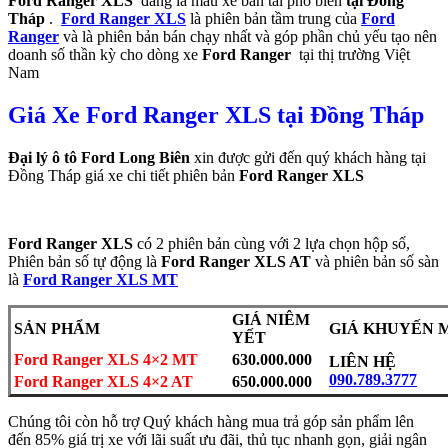
Ford Ranger XLS
đang là mẫu xe bán tải phổ biến
tại Đồng
Tháp
.
Ford Ranger XLS
là phiên bản tầm trung của
Ford
Ranger
và là phiên bản bán chạy nhất và góp phần chủ yếu tạo nên
doanh số thần kỳ cho dòng xe
Ford Ranger
tại thị trường Việt
Nam
Giá Xe Ford Ranger XLS tại Đồng Tháp
Đại lý ô tô Ford Long Biên
xin được gửi đến quý khách hàng tại
Đồng Tháp giá xe chi tiết phiên bản
Ford Ranger XLS
Ford Ranger XLS
có 2 phiên bản cùng với 2 lựa chọn hộp số,
Phiên bản số tự động là
Ford Ranger XLS AT
và phiên bản số sàn
là
Ford Ranger XLS MT
GIÁ NIÊM
SẢN PHẨM
GIÁ KHUYẾN 
YẾT
Ford Ranger XLS 4×2 MT
630.000.000
LIÊN HỆ
090.789.3777
Ford Ranger XLS 4×2 AT
650.000.000
Chúng tôi còn hỗ trợ Quý khách hàng mua trả góp sản phẩm lên
đến 85% giá trị xe với lãi suất ưu đãi, thủ tục nhanh gọn, giải ngân