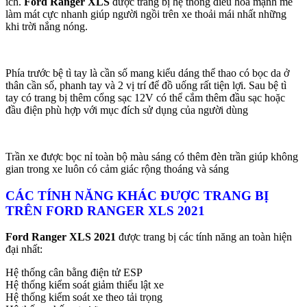
ích.
Ford Ranger XLS
được trang bị hệ thống điều hòa mạnh mẽ
làm mát cực nhanh giúp người ngồi trên xe thoải mái nhất những
khi trời nắng nóng.
Phía trước bệ tì tay là cần số mang kiểu dáng thể thao có bọc da ở
thân cần số, phanh tay và 2 vị trí để đồ uống rất tiện lợi. Sau bệ tì
tay có trang bị thêm cổng sạc 12V có thể cắm thêm đầu sạc hoặc
đầu điện phù hợp với mục đích sử dụng của người dùng
Trần xe được bọc nỉ toàn bộ màu sáng có thêm đèn trần giúp không
gian trong xe luôn có cảm giác rộng thoáng và sáng
CÁC TÍNH NĂNG KHÁC ĐƯỢC TRANG BỊ
TRÊN FORD RANGER XLS 2021
Ford Ranger XLS 2021
được trang bị các tính năng an toàn hiện
đại nhất:
Hệ thống cân bằng điện tử ESP
Hệ thống kiểm soát giảm thiểu lật xe
Hệ thống kiểm soát xe theo tải trọng