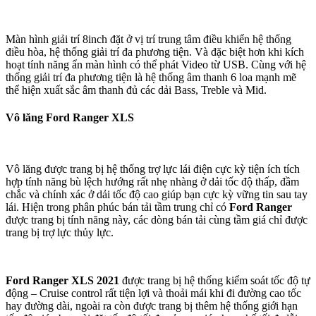
Màn hình giải trí 8inch đặt ở vị trí trung tâm điều khiển hệ thống
điều hòa, hệ thống giải trí đa phương tiện. Và đặc biệt hơn khi kích
hoạt tính năng ẩn màn hình có thể phát Video từ USB. Cùng với hệ
thống giải trí đa phương tiện là hệ thống âm thanh 6 loa mạnh mẽ
thể hiện xuất sắc âm thanh đủ các dải Bass, Treble và Mid.
Vô lăng Ford Ranger XLS
Vô lăng được trang bị hệ thống trợ lực lái điện cực kỳ tiện ích tích
hợp tính năng bù lệch hướng rất nhẹ nhàng ở dải tốc độ thấp, đầm
chắc và chính xác ở dải tốc độ cao giúp bạn cực kỳ vững tin sau tay
lái. Hiện trong phân phúc bán tải tầm trung chỉ có
Ford Ranger
được trang bị tính năng này, các dòng bán tải cùng tầm giá chỉ được
trang bị trợ lực thủy lực.
Ford Ranger XLS 2021
được trang bị hệ thống kiểm soát tốc độ tự
động – Cruise control rất tiện lợi và thoải mái khi đi đường cao tốc
hay đường dài, ngoài ra còn được trang bị thêm hệ thống giới hạn