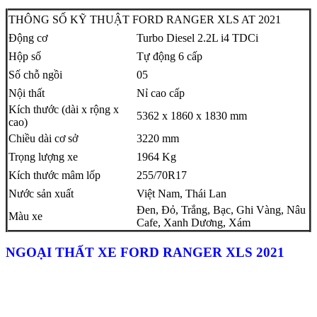
THÔNG SỐ KỸ THUẬT FORD RANGER XLS AT 2021
Động cơ
Turbo Diesel 2.2L i4 TDCi
Hộp số
Tự động 6 cấp
Số chỗ ngồi
05
Nội thất
Nỉ cao cấp
Kích thước (dài x rộng x
5362 x 1860 x 1830 mm
cao)
Chiều dài cơ sở
3220 mm
Trọng lượng xe
1964 Kg
Kích thước mâm lốp
255/70R17
Nước sản xuất
Việt Nam, Thái Lan
Đen, Đỏ, Trắng, Bạc, Ghi Vàng, Nâu
Màu xe
Cafe, Xanh Dương, Xám
NGOẠI THẤT XE FORD RANGER XLS 2021