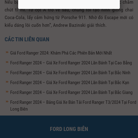
Nếu bạn nhìn vào thân xe, các đường vuốt mềm mại được chăm
chút tỉ mỉ. Từ cột A trở về sau, chúng tôi tạo hình giống chai
Coca-Cola, lấy cảm hứng từ Porsche 911. Nhờ đó Escape mới có
kiểu dáng lôi cuốn hơn”, Andrew Bazinski giải thích.
CÁC TIN LIÊN QUAN
Giá Ford Ranger 2024: Khám Phá Các Phiên Bản Mới Nhất
Ford Ranger 2024 – Giá Xe Ford Ranger 2024 Lăn Bánh Tại Cao Bằng
Ford Ranger 2024 – Giá Xe Ford Ranger 2024 Lăn Bánh Tại Bắc Ninh
Ford Ranger 2024 – Giá Xe Ford Ranger 2024 Lăn Bánh Tại Bắc Kạn
Ford Ranger 2024 – Giá Xe Ford Ranger 2024 Lăn Bánh Tại Bắc Giang
Ford Ranger 2024 – Bảng Giá Xe Bán Tải Ford Ranger T3/2024 Tại Ford
Long Biên
FORD LONG BIÊN