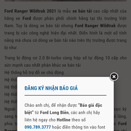
Ford Ranger Wildtrak 2021
là mẫu
xe bán tải
cao cấp nhất của
hãng xe
Ford
được phân phối chính hãng tại thị trường Việt
Nam. Tuy là dòng xe bán tải nhưng
Ford Ranger Wildtrak
được
trang bị các công nghệ hiện đại nhất. Điển hình là một số tính
năng mà chưa có dòng xe bán tải nào trên thị trường được trang
bị như:
Trang bị động cơ 2.0 Bi-turbo cùng hộp số tự động 10 cấp cho
sức mạnh cao nhất phân khúc xe bán tải
Hệ thống hỗ trợ đỗ xe chủ động
Hệ thống đèn có thể điều chỉnh được góc chiếu sáng
Hệ thống kiểm soát giảm thiểu lật xe
ĐĂNG KÝ NHẬN BÁO GIÁ
Hệ thống kiểm soát xe theo tải trọng
Hệ thống điều khiển bằng giọng nói Sync 3.4
Chào anh chị, để nhận được
“Báo giá đặc
Ngoài ra nội thất của
Ford Ranger Wildtrak 2021
cũng cực kỳ
biệt”
từ
Ford Long Biên
, các anh chị hãy
sang trọng với nội thất bọc da hoàn toàn bao gồm ghế, vô lăng,
liên hệ ngay cho
Hotline
theo số
phía trên mặt táp lô. Để tạo thêm phần thể thao cho
Ford
090.789.3777
hoặc điền thông tin vào font
Ranger Wildtrak
thì nội thất được may bằng những đường chỉ