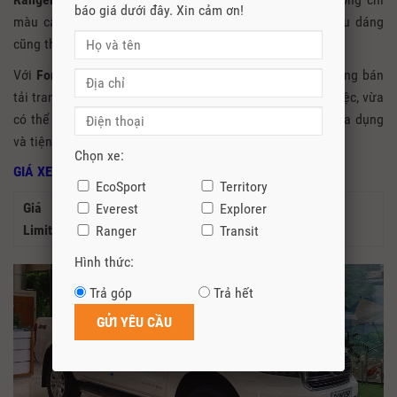
báo giá dưới đây. Xin cảm ơn!
màu cam rất tinh tế và sang trọng. Cần số thiết kế kiểu dáng
cũng thể thao.
Với
Ford Ranger Wildtrak
quý vị có thể xem như một dòng bán
tải trang bị như xe hạng sang, vừa có thể phục vụ công việc, vừa
có thể sử dụng để đi chơi như một chiếc xe du lịch, rất đa dụng
và tiện nghi.
Chọn xe:
GIÁ XE FORD RANGER LIMITED 2021
EcoSport
Territory
Giá Xe Ford Ranger
Everest
Explorer
799.000.000 VNĐ
Limited 2.0L 4×4 AT 2021
Ranger
Transit
Hình thức:
Trả góp
Trả hết