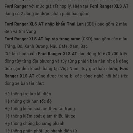
Ford Ranger
với mức giá rất hợp lý. Hiện tại
Ford Ranger XLS AT
đang có 2 dòng xe được phân phối bao gồm:
Ford Ranger XLS AT
nhập khẩu Thái Lan
(CBU) bao gồm 2 màu:
Đen và Ghi Vàng
Ford Ranger XLS AT
lắp ráp trong nước
(CKD) bao gồm các màu:
Trắng, Đỏ, Xanh Dương, Nâu Cafe, Xám, Bạc
Giá lăn bánh của
Ford Ranger XLS AT
dao động từ 670-700 triệu
đồng tùy từng địa phương và tùy từng phiên bản nên rất dễ dàng
tiếp cận đến khách hàng tại Việt Nam. Tuy giá thấp nhưng
Ford
Ranger XLS AT
cũng được trang bị các công nghệ nổi bật trên
dòng xe bán tải như:
Hệ thống trợ lực lái điện
Hệ thống giới hạn tốc độ
Hệ thống kiểm soát xe theo tải trọng
Hệ thống kiểm soát giảm thiểu lật xe
Hệ thống chống bó cứng phanh
Hệ thống phân phối lực phanh điện tử