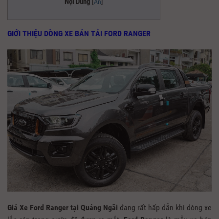
Nội Dung
[
Ẩn
]
GIỚI THIỆU DÒNG XE BÁN TẢI FORD RANGER
Giá Xe Ford Ranger tại Quảng Ngãi
đang rất hấp dẫn khi dòng xe