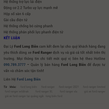
Hệ thống trợ lực lái điện
Động cơ 2.2 Turbo uy lực mạnh mẽ
Hộp số sàn 6 cấp
Gài cầu điện tử
Hệ thống chống bó cứng phanh
Hệ thống phân phối lực phanh điện tử
KẾT LUẬN
Đại Lý
Ford Long Biên
cam kết đem lại cho quý khách hàng đang
yêu thích dòng xe
Ford Ranger
dịch vụ và giá cả tốt nhất trên thị
trường. Mọi thông tin chi tiết mời quý vị liên hệ theo Hotline
090.789.3777
–
Quản lý bán hàng
Ford Long Biên
để được tư
vấn và chăm sóc tận tình
!
Liên Hệ
Ford Long Biên
Từ khóa:
ford long biên
ford ranger
ford ranger 2021
ford ranger limited
ford ranger wildtrak
ford ranger XL
ford ranger xls
giá xe ford ranger
giá xe ford ranger tại quảng ngãi
long biên ford