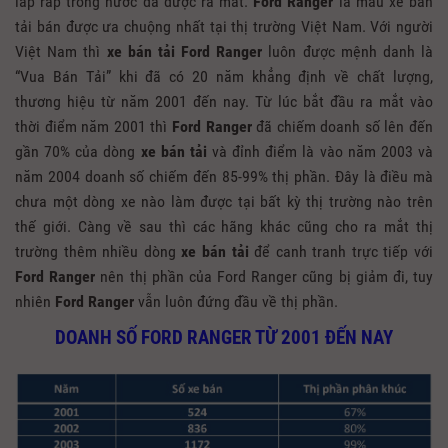
lắp ráp trong nước đã được ra mắt.
Ford Ranger
là mẫu xe bán
tải bán được ưa chuộng nhất tại thị trường Việt Nam. Với người
Việt Nam thì
xe bán tải Ford Ranger
luôn được mệnh danh là
“Vua Bán Tải” khi đã có 20 năm khẳng định về chất lượng,
thương hiệu từ năm 2001 đến nay. Từ lúc bắt đầu ra mắt vào
thời điểm năm 2001 thì
Ford Ranger
đã chiếm doanh số lên đến
gần 70% của dòng
xe bán tải
và đỉnh điểm là vào năm 2003 và
năm 2004 doanh số chiếm đến 85-99% thị phần. Đây là điều mà
chưa một dòng xe nào làm được tại bất kỳ thị trường nào trên
thế giới. Càng về sau thì các hãng khác cũng cho ra mắt thị
trường thêm nhiều dòng
xe bán tải
để canh tranh trực tiếp với
Ford Ranger
nên thị phần của Ford Ranger cũng bị giảm đi, tuy
nhiên
Ford Ranger
vẫn luôn đứng đầu về thị phần.
DOANH SỐ FORD RANGER TỪ 2001 ĐẾN NAY