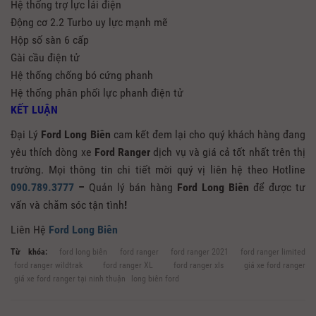
Hệ thống trợ lực lái điện
Động cơ 2.2 Turbo uy lực mạnh mẽ
Hộp số sàn 6 cấp
Gài cầu điện tử
Hệ thống chống bó cứng phanh
Hệ thống phân phối lực phanh điện tử
KẾT LUẬN
Đại Lý
Ford Long Biên
cam kết đem lại cho quý khách hàng đang
yêu thích dòng xe
Ford Ranger
dịch vụ và giá cả tốt nhất trên thị
trường. Mọi thông tin chi tiết mời quý vị liên hệ theo Hotline
090.789.3777
–
Quản lý bán hàng
Ford Long Biên
để được tư
vấn và chăm sóc tận tình
!
Liên Hệ
Ford Long Biên
Từ khóa:
ford long biên
ford ranger
ford ranger 2021
ford ranger limited
ford ranger wildtrak
ford ranger XL
ford ranger xls
giá xe ford ranger
giá xe ford ranger tại ninh thuận
long biên ford