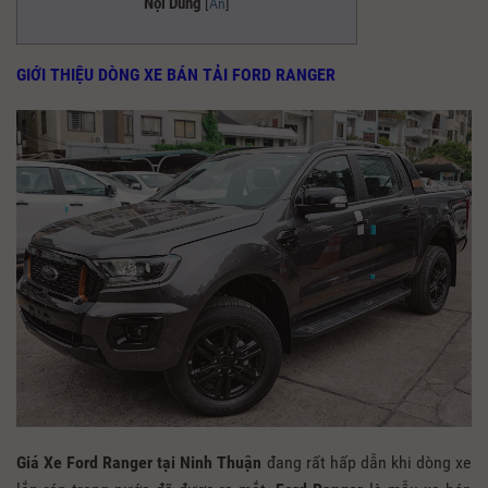
Nội Dung
[
Ẩn
]
GIỚI THIỆU DÒNG XE BÁN TẢI FORD RANGER
Giá Xe Ford Ranger tại Ninh Thuận
đang rất hấp dẫn khi dòng xe