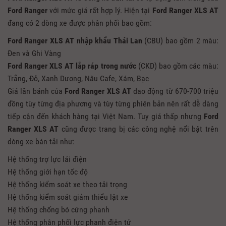
Ford Ranger
với mức giá rất hợp lý. Hiện tại
Ford Ranger XLS AT
đang có 2 dòng xe được phân phối bao gồm:
Ford Ranger XLS AT
nhập khẩu Thái Lan
(CBU) bao gồm 2 màu:
Đen và Ghi Vàng
Ford Ranger XLS AT
lắp ráp trong nước
(CKD) bao gồm các màu:
Trắng, Đỏ, Xanh Dương, Nâu Cafe, Xám, Bạc
Giá lăn bánh của
Ford Ranger XLS AT
dao động từ 670-700 triệu
đồng tùy từng địa phương và tùy từng phiên bản nên rất dễ dàng
tiếp cận đến khách hàng tại Việt Nam. Tuy giá thấp nhưng
Ford
Ranger XLS AT
cũng được trang bị các công nghệ nổi bật trên
dòng xe bán tải như:
Hệ thống trợ lực lái điện
Hệ thống giới hạn tốc độ
Hệ thống kiểm soát xe theo tải trọng
Hệ thống kiểm soát giảm thiểu lật xe
Hệ thống chống bó cứng phanh
Hệ thống phân phối lực phanh điện tử