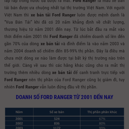
lắp ráp trong nước đã được ra mắt.
Ford Ranger
là mẫu xe bán
tải bán được ưa chuộng nhất tại thị trường Việt Nam. Với người
Việt Nam thì
xe bán tải Ford Ranger
luôn được mệnh danh là
“Vua Bán Tải” khi đã có 20 năm khẳng định về chất lượng,
thương hiệu từ năm 2001 đến nay. Từ lúc bắt đầu ra mắt vào
thời điểm năm 2001 thì
Ford Ranger
đã chiếm doanh số lên đến
gần 70% của dòng
xe bán tải
và đỉnh điểm là vào năm 2003 và
năm 2004 doanh số chiếm đến 85-99% thị phần. Đây là điều mà
chưa một dòng xe nào làm được tại bất kỳ thị trường nào trên
thế giới. Càng về sau thì các hãng khác cũng cho ra mắt thị
trường thêm nhiều dòng
xe bán tải
để canh tranh trực tiếp với
Ford Ranger
nên thị phần của Ford Ranger cũng bị giảm đi, tuy
nhiên
Ford Ranger
vẫn luôn đứng đầu về thị phần.
DOANH SỐ FORD RANGER TỪ 2001 ĐẾN NAY