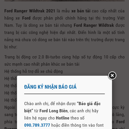
Ford Ranger Wildtrak 2021
là mẫu
xe bán tải
cao cấp nhất của
hãng xe
Ford
được phân phối chính hãng tại thị trường Việt
Nam. Tuy là dòng xe bán tải nhưng
Ford Ranger Wildtrak
được
trang bị các công nghệ hiện đại nhất. Điển hình là một số tính
năng mà chưa có dòng xe bán tải nào trên thị trường được trang
bị như:
Trang bị động cơ 2.0 Bi-turbo cùng hộp số tự động 10 cấp cho
sức mạnh cao nhất phân khúc xe bán tải
Hệ thống hỗ trợ đỗ xe chủ động
Hệ thống đèn có thể điều chỉnh được góc chiếu sáng
Hệ thống kiểm soát giảm thiểu lật xe
ĐĂNG KÝ NHẬN BÁO GIÁ
Hệ thống kiểm soát xe theo tải trọng
Hệ thống điều khiển bằng giọng nói Sync 3.4
Chào anh chị, để nhận được
“Báo giá đặc
Ngoài ra nội thất của
Ford Ranger Wildtrak 2021
cũng cực kỳ
biệt”
từ
Ford Long Biên
, các anh chị hãy
sang trọng với nội thất bọc da hoàn toàn bao gồm ghế, vô lăng,
liên hệ ngay cho
Hotline
theo số
phía trên mặt táp lô. Để tạo thêm phần thể thao cho
Ford
090.789.3777
hoặc điền thông tin vào font
Ranger Wildtrak
thì nội thất được may bằng những đường chỉ