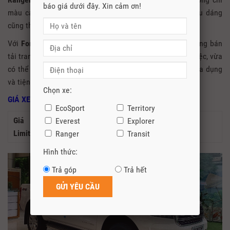
báo giá dưới đây. Xin cảm ơn!
màu cam rất tinh tế và sang trọng. Cần số thiết kế kiểu dáng
cũng thể thao.
Với
Ford Ranger Wildtrak
quý vị có thể xem như một dòng bán
tải trang bị như xe hạng sang, vừa có thể phục vụ công việc, vừa
có thể sử dụng để đi chơi như một chiếc xe du lịch, rất đa dụng
và tiện nghi.
Chọn xe:
GIÁ XE FORD RANGER LIMITED 2021
EcoSport
Territory
Giá Xe Ford Ranger
Everest
Explorer
799.000.000 VNĐ
Limited 2.0L 4×4 AT 2021
Ranger
Transit
Hình thức:
Trả góp
Trả hết