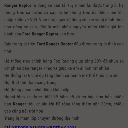
Ranger Raptor
là dòng xe bán tải tuy nhiên lại được trang bị hệ
thống treo cả trước và sau là hệ thống treo đa điểm nên khi
nhập khẩu về Việt Nam được quy về dòng xe con và bị đánh thuế
như dòng xe con, đây là một phần nguyên nhân khiến giá lăn
bánh của
Ford Ranger Raptor
cao hơn.
Các trang bị trên
Ford Ranger Raptor
đều được trang bị đỉnh cao
như:
Hệ thống treo chính hãng Fox Racing giúp tăng 30% độ nhún so
với phiên bản ranger khác và giúp xe êm ái hơn rất nhiều
Hệ thống lái 6 chế độ tăng thêm sự mạnh mẽ thể thao cho xe
Nội thất thể thao sang trọng
Hệ thống phanh chủ động khẩn cấp
Ngoại hình xe được thiết kế hầm hố và cơ bắp hơn hẳn phiên
bản
Ranger
tiêu chuẩn khi bề rộng tăng thêm gần 20cm, chiều
cao cũng nổi trội hơn
Trang bị mâm lốp chuyên đường địa hình
GIÁ XE FORD RANGER WILDTRAK 2021