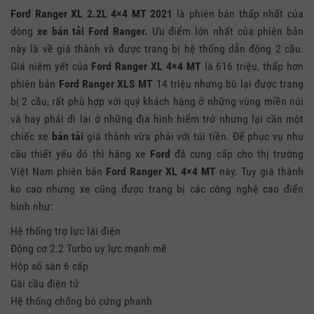
Ford Ranger XL 2.2L 4×4 MT 2021
là phiên bản thấp nhất của
dòng
xe bán tải Ford Ranger.
Ưu điểm lớn nhất của phiên bản
này là về giá thành và được trang bị hệ thống dẫn động 2 cầu.
Giá niêm yết của
Ford Ranger XL 4×4 MT
là 616 triệu, thấp hơn
phiên bản
Ford Ranger XLS MT
14 triệu nhưng bù lại được trang
bị 2 cầu, rất phù hợp với quý khách hàng ở những vùng miền núi
và hay phải đi lại ở những địa hình hiểm trở nhưng lại cần một
chiếc xe
bán tải
giá thành vừa phải với túi tiền. Để phục vụ nhu
cầu thiết yếu đó thì hãng xe
Ford
đã cung cấp cho thị trường
Việt Nam phiên bản
Ford Ranger XL 4×4 MT
này. Tuy giá thành
ko cao nhưng xe cũng được trang bị các công nghệ cao điển
hình như:
Hệ thống trợ lực lái điện
Động cơ 2.2 Turbo uy lực mạnh mẽ
Hộp số sàn 6 cấp
Gài cầu điện tử
Hệ thống chống bó cứng phanh