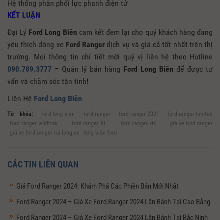
Hệ thống phân phối lực phanh điện tử
KẾT LUẬN
Đại Lý
Ford Long Biên
cam kết đem lại cho quý khách hàng đang
yêu thích dòng xe
Ford Ranger
dịch vụ và giá cả tốt nhất trên thị
trường. Mọi thông tin chi tiết mời quý vị liên hệ theo Hotline
090.789.3777
–
Quản lý bán hàng
Ford Long Biên
để được tư
vấn và chăm sóc tận tình
!
Liên Hệ
Ford Long Biên
Từ khóa:
ford long biên
ford ranger
ford ranger 2021
ford ranger limited
ford ranger wildtrak
ford ranger XL
ford ranger xls
giá xe ford ranger
giá xe ford ranger tại long an
long biên ford
CÁC TIN LIÊN QUAN
Giá Ford Ranger 2024: Khám Phá Các Phiên Bản Mới Nhất
Ford Ranger 2024 – Giá Xe Ford Ranger 2024 Lăn Bánh Tại Cao Bằng
Ford Ranger 2024 – Giá Xe Ford Ranger 2024 Lăn Bánh Tại Bắc Ninh