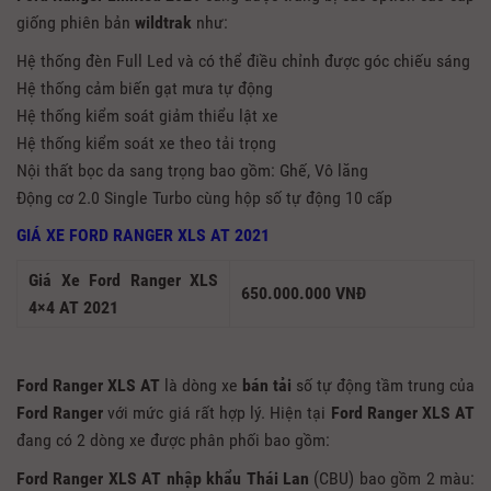
giống phiên bản
wildtrak
như:
Hệ thống đèn Full Led và có thể điều chỉnh được góc chiếu sáng
Hệ thống cảm biến gạt mưa tự động
Hệ thống kiểm soát giảm thiểu lật xe
Hệ thống kiểm soát xe theo tải trọng
Nội thất bọc da sang trọng bao gồm: Ghế, Vô lăng
Động cơ 2.0 Single Turbo cùng hộp số tự động 10 cấp
GIÁ XE FORD RANGER XLS AT 2021
Giá Xe Ford Ranger XLS
650.000.000 VNĐ
4×4 AT 2021
Ford Ranger XLS AT
là dòng xe
bán tải
số tự động tầm trung của
Ford Ranger
với mức giá rất hợp lý. Hiện tại
Ford Ranger XLS AT
đang có 2 dòng xe được phân phối bao gồm:
Ford Ranger XLS AT
nhập khẩu Thái Lan
(CBU) bao gồm 2 màu: