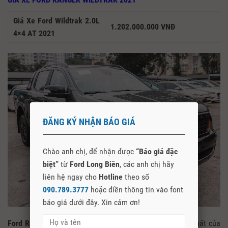
Giá Xe Ford Wildtrak 2.0L
1.202.000.000 VNĐ
4×4 AT 2021
ĐĂNG KÝ NHẬN BÁO GIÁ
Chào anh chị, để nhận được
“Báo giá đặc
biệt”
từ
Ford Long Biên
, các anh chị hãy
liên hệ ngay cho
Hotline
theo số
090.789.3777
hoặc điền thông tin vào font
báo giá dưới đây. Xin cảm ơn!
Ford Ranger Wildtrak 2021
là mẫu
xe bán tải
cao cấp nhất của