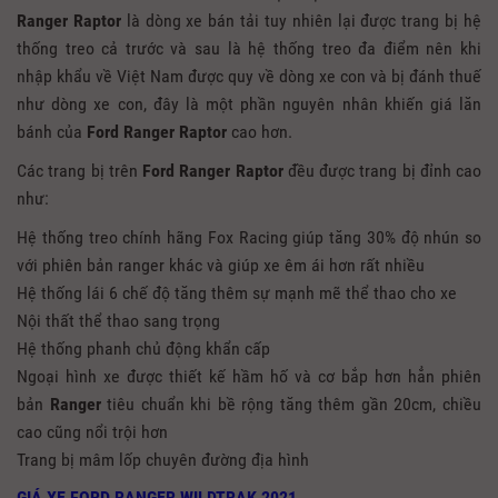
Ranger Raptor
là dòng xe bán tải tuy nhiên lại được trang bị hệ
thống treo cả trước và sau là hệ thống treo đa điểm nên khi
nhập khẩu về Việt Nam được quy về dòng xe con và bị đánh thuế
như dòng xe con, đây là một phần nguyên nhân khiến giá lăn
bánh của
Ford Ranger Raptor
cao hơn.
Các trang bị trên
Ford Ranger Raptor
đều được trang bị đỉnh cao
như:
Hệ thống treo chính hãng Fox Racing giúp tăng 30% độ nhún so
với phiên bản ranger khác và giúp xe êm ái hơn rất nhiều
Hệ thống lái 6 chế độ tăng thêm sự mạnh mẽ thể thao cho xe
Nội thất thể thao sang trọng
Hệ thống phanh chủ động khẩn cấp
Ngoại hình xe được thiết kế hầm hố và cơ bắp hơn hẳn phiên
bản
Ranger
tiêu chuẩn khi bề rộng tăng thêm gần 20cm, chiều
cao cũng nổi trội hơn
Trang bị mâm lốp chuyên đường địa hình
GIÁ XE FORD RANGER WILDTRAK 2021