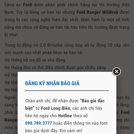
hãng xe
Ford
được phân phối chính hãng tại thị trường Việt
Nam. Tuy là dòng xe bán tải nhưng
Ford Ranger Wildtrak
được
trang bị các công nghệ hiện đại nhất. Điển hình là một số tính
năng mà chưa có dòng xe bán tải nào trên thị trường được trang
bị như:
Trang bị động cơ 2.0 Bi-turbo cùng hộp số tự động 10 cấp cho
sức mạnh cao nhất phân khúc xe bán tải
Hệ thống hỗ trợ đỗ xe chủ động
Hệ thống đèn có thể điều chỉnh được góc chiếu sáng
Hệ thống kiểm soát giảm thiểu lật xe
Hệ thống kiểm soát xe theo tải trọng
ĐĂNG KÝ NHẬN BÁO GIÁ
Hệ thống điều khiển bằng giọng nói Sync 3.4
Ngoài ra nội thất của
Ford Ranger Wildtrak 2021
cũng cực kỳ
Chào anh chị, để nhận được
“Báo giá đặc
sang trọng với nội thất bọc da hoàn toàn bao gồm ghế, vô lăng,
biệt”
từ
Ford Long Biên
, các anh chị hãy
phía trên mặt táp lô. Để tạo thêm phần thể thao cho
Ford
liên hệ ngay cho
Hotline
theo số
Ranger Wildtrak
thì nội thất được may bằng những đường chỉ
090.789.3777
hoặc điền thông tin vào font
màu cam rất tinh tế và sang trọng. Cần số thiết kế kiểu dáng
báo giá dưới đây. Xin cảm ơn!