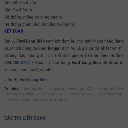
Hộp số sàn 6 cấp
Gài cầu điện tử
Hệ thống chống bó cứng phanh
Hệ thống phân phối lực phanh điện tử
KẾT LUẬN
Đại Lý
Ford Long Biên
cam kết đem lại cho quý khách hàng đang
yêu thích dòng xe
Ford Ranger
dịch vụ và giá cả tốt nhất trên thị
trường. Mọi thông tin chi tiết mời quý vị liên hệ theo Hotline
090.789.3777
–
Quản lý bán hàng
Ford Long Biên
để được tư
vấn và chăm sóc tận tình
!
Liên Hệ
Ford Long Biên
Từ khóa:
ford long biên
ford ranger
ford ranger 2021
ford ranger limited
ford ranger wildtrak
ford ranger XL
ford ranger xls
giá xe ford ranger
giá xe ford ranger tại lạng sơn
long biên ford
CÁC TIN LIÊN QUAN