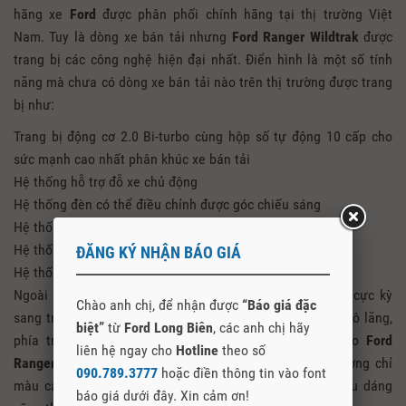
hãng xe
Ford
được phân phối chính hãng tại thị trường Việt
Nam. Tuy là dòng xe bán tải nhưng
Ford Ranger Wildtrak
được
trang bị các công nghệ hiện đại nhất. Điển hình là một số tính
năng mà chưa có dòng xe bán tải nào trên thị trường được trang
bị như:
Trang bị động cơ 2.0 Bi-turbo cùng hộp số tự động 10 cấp cho
sức mạnh cao nhất phân khúc xe bán tải
Hệ thống hỗ trợ đỗ xe chủ động
Hệ thống đèn có thể điều chỉnh được góc chiếu sáng
Hệ thống kiểm soát giảm thiểu lật xe
Hệ thống kiểm soát xe theo tải trọng
ĐĂNG KÝ NHẬN BÁO GIÁ
Hệ thống điều khiển bằng giọng nói Sync 3.4
Ngoài ra nội thất của
Ford Ranger Wildtrak 2021
cũng cực kỳ
Chào anh chị, để nhận được
“Báo giá đặc
sang trọng với nội thất bọc da hoàn toàn bao gồm ghế, vô lăng,
biệt”
từ
Ford Long Biên
, các anh chị hãy
phía trên mặt táp lô. Để tạo thêm phần thể thao cho
Ford
liên hệ ngay cho
Hotline
theo số
Ranger Wildtrak
thì nội thất được may bằng những đường chỉ
090.789.3777
hoặc điền thông tin vào font
màu cam rất tinh tế và sang trọng. Cần số thiết kế kiểu dáng
báo giá dưới đây. Xin cảm ơn!