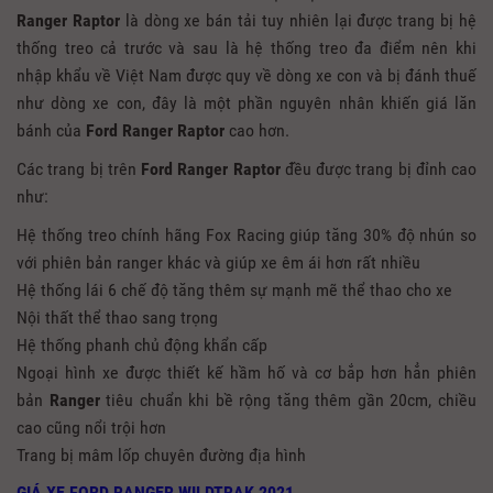
Ranger Raptor
là dòng xe bán tải tuy nhiên lại được trang bị hệ
thống treo cả trước và sau là hệ thống treo đa điểm nên khi
nhập khẩu về Việt Nam được quy về dòng xe con và bị đánh thuế
như dòng xe con, đây là một phần nguyên nhân khiến giá lăn
bánh của
Ford Ranger Raptor
cao hơn.
Các trang bị trên
Ford Ranger Raptor
đều được trang bị đỉnh cao
như:
Hệ thống treo chính hãng Fox Racing giúp tăng 30% độ nhún so
với phiên bản ranger khác và giúp xe êm ái hơn rất nhiều
Hệ thống lái 6 chế độ tăng thêm sự mạnh mẽ thể thao cho xe
Nội thất thể thao sang trọng
Hệ thống phanh chủ động khẩn cấp
Ngoại hình xe được thiết kế hầm hố và cơ bắp hơn hẳn phiên
bản
Ranger
tiêu chuẩn khi bề rộng tăng thêm gần 20cm, chiều
cao cũng nổi trội hơn
Trang bị mâm lốp chuyên đường địa hình
GIÁ XE FORD RANGER WILDTRAK 2021