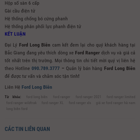
Hộp số sàn 6 cấp
Gài cầu điện tử
Hệ thống chống bó cứng phanh
Hệ thống phân phối lực phanh điện tử
KẾT LUẬN
Đại Lý
Ford Long Biên
cam kết đem lại cho quý khách hàng tại
Bắc Giang đang yêu thích dòng xe
Ford Ranger
dịch vụ và giá cả
tốt nhất trên thị trường. Mọi thông tin chi tiết mời quý vị liên hệ
theo Hotline
090.789.3777
–
Quản lý bán hàng
Ford Long Biên
để được tư vấn và chăm sóc tận tình
!
Liên Hệ
Ford Long Biên
Từ khóa:
ford long biên
ford ranger
ford ranger 2021
ford ranger limited
ford ranger wildtrak
ford ranger XL
ford ranger xls
giá xe ford ranger hà nam
long biên ford
CÁC TIN LIÊN QUAN