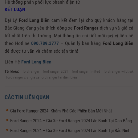
Hệ thống phân phối lực phanh điện tử
KẾT LUẬN
Đại Lý
Ford Long Biên
cam kết đem lại cho quý khách hàng tại
Bắc Giang đang yêu thích dòng xe
Ford Ranger
dịch vụ và giá cả
tốt nhất trên thị trường. Mọi thông tin chi tiết mời quý vị liên hệ
theo Hotline
090.789.3777
–
Quản lý bán hàng
Ford Long Biên
để được tư vấn và chăm sóc tận tình
!
Liên Hệ
Ford Long Biên
Từ khóa:
ford ranger
ford ranger 2021
ford ranger limited
ford ranger wildtrak
ford ranger xls
giá xe ford ranger tại điện biên
CÁC TIN LIÊN QUAN
Giá Ford Ranger 2024: Khám Phá Các Phiên Bản Mới Nhất
Ford Ranger 2024 – Giá Xe Ford Ranger 2024 Lăn Bánh Tại Cao Bằng
Ford Ranger 2024 – Giá Xe Ford Ranger 2024 Lăn Bánh Tại Bắc Ninh