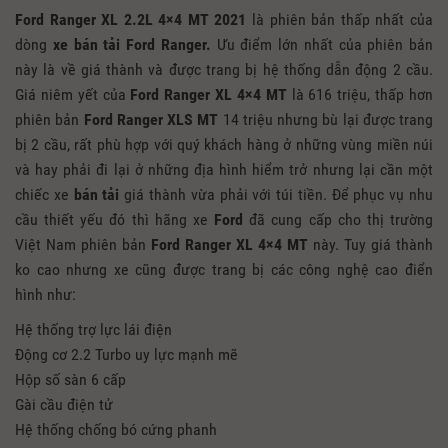
Ford Ranger XL 2.2L 4×4 MT 2021
là phiên bản thấp nhất của
dòng
xe bán tải Ford Ranger.
Ưu điểm lớn nhất của phiên bản
này là về giá thành và được trang bị hệ thống dẫn động 2 cầu.
Giá niêm yết của
Ford Ranger XL 4×4 MT
là 616 triệu, thấp hơn
phiên bản
Ford Ranger XLS MT
14 triệu nhưng bù lại được trang
bị 2 cầu, rất phù hợp với quý khách hàng ở những vùng miền núi
và hay phải đi lại ở những địa hình hiểm trở nhưng lại cần một
chiếc xe
bán tải
giá thành vừa phải với túi tiền. Để phục vụ nhu
cầu thiết yếu đó thì hãng xe
Ford
đã cung cấp cho thị trường
Việt Nam phiên bản
Ford Ranger XL 4×4 MT
này. Tuy giá thành
ko cao nhưng xe cũng được trang bị các công nghệ cao điển
hình như:
Hệ thống trợ lực lái điện
Động cơ 2.2 Turbo uy lực mạnh mẽ
Hộp số sàn 6 cấp
Gài cầu điện tử
Hệ thống chống bó cứng phanh