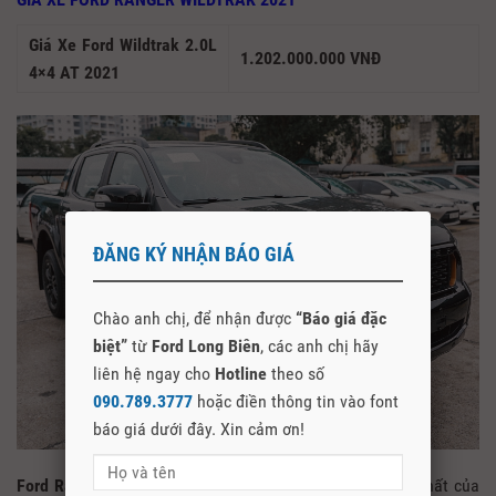
Giá Xe Ford Wildtrak 2.0L
1.202.000.000 VNĐ
4×4 AT 2021
ĐĂNG KÝ NHẬN BÁO GIÁ
Chào anh chị, để nhận được
“Báo giá đặc
biệt”
từ
Ford Long Biên
, các anh chị hãy
liên hệ ngay cho
Hotline
theo số
090.789.3777
hoặc điền thông tin vào font
báo giá dưới đây. Xin cảm ơn!
Ford Ranger Wildtrak 2021
là mẫu
xe bán tải
cao cấp nhất của