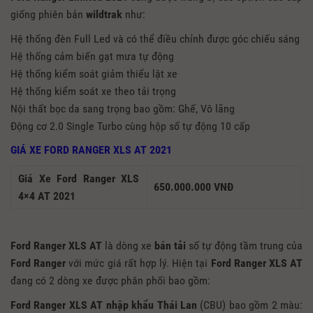
giống phiên bản
wildtrak
như:
Hệ thống đèn Full Led và có thể điều chỉnh được góc chiếu sáng
Hệ thống cảm biến gạt mưa tự động
Hệ thống kiểm soát giảm thiểu lật xe
Hệ thống kiểm soát xe theo tải trọng
Nội thất bọc da sang trọng bao gồm: Ghế, Vô lăng
Động cơ 2.0 Single Turbo cùng hộp số tự động 10 cấp
GIÁ XE FORD RANGER XLS AT 2021
Giá Xe Ford Ranger XLS
650.000.000 VNĐ
4×4 AT 2021
Ford Ranger XLS AT
là dòng xe
bán tải
số tự động tầm trung của
Ford Ranger
với mức giá rất hợp lý. Hiện tại
Ford Ranger XLS AT
đang có 2 dòng xe được phân phối bao gồm:
Ford Ranger XLS AT
nhập khẩu Thái Lan
(CBU) bao gồm 2 màu: