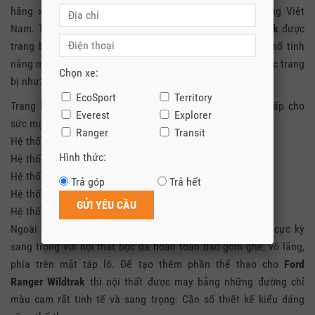
hãng xe
Ford
được phân phối chính hãng tại thị trường Việt
Nam. Tuy là dòng xe bán tải nhưng
Ford Ranger Wildtrak
được
trang bị các công nghệ hiện đại nhất. Điển hình là một số tính
năng mà chưa có dòng xe bán tải nào trên thị trường được trang
Chọn xe:
bị như:
EcoSport
Territory
Trang bị động cơ 2.0 Bi-turbo cùng hộp số tự động 10 cấp cho
Everest
Explorer
sức mạnh cao nhất phân khúc xe bán tải
Ranger
Transit
Hệ thống hỗ trợ đỗ xe chủ động
Hình thức:
Hệ thống đèn có thể điều chỉnh được góc chiếu sáng
Hệ thống kiểm soát giảm thiểu lật xe
Trả góp
Trả hết
Hệ thống kiểm soát xe theo tải trọng
Hệ thống điều khiển bằng giọng nói Sync 3.4
Ngoài ra nội thất của
Ford Ranger Wildtrak 2021
cũng cực kỳ
sang trọng với nội thất bọc da hoàn toàn bao gồm ghế, vô lăng,
phía trên mặt táp lô. Để tạo thêm phần thể thao cho
Ford
Ranger Wildtrak
thì nội thất được may bằng những đường chỉ
màu cam rất tinh tế và sang trọng. Cần số thiết kế kiểu dáng