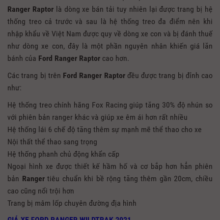
Ranger Raptor
là dòng xe bán tải tuy nhiên lại được trang bị hệ
thống treo cả trước và sau là hệ thống treo đa điểm nên khi
nhập khẩu về Việt Nam được quy về dòng xe con và bị đánh thuế
như dòng xe con, đây là một phần nguyên nhân khiến giá lăn
bánh của
Ford Ranger Raptor
cao hơn.
Các trang bị trên
Ford Ranger Raptor
đều được trang bị đỉnh cao
như:
Hệ thống treo chính hãng Fox Racing giúp tăng 30% độ nhún so
với phiên bản ranger khác và giúp xe êm ái hơn rất nhiều
Hệ thống lái 6 chế độ tăng thêm sự mạnh mẽ thể thao cho xe
Nội thất thể thao sang trọng
Hệ thống phanh chủ động khẩn cấp
Ngoại hình xe được thiết kế hầm hố và cơ bắp hơn hẳn phiên
bản
Ranger
tiêu chuẩn khi bề rộng tăng thêm gần 20cm, chiều
cao cũng nổi trội hơn
Trang bị mâm lốp chuyên đường địa hình
GIÁ XE FORD RANGER WILDTRAK 2021