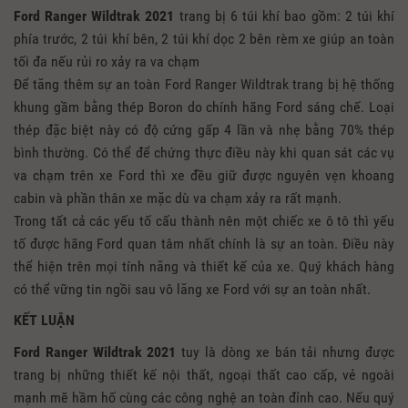
Ford Ranger Wildtrak 2021
trang bị 6 túi khí bao gồm: 2 túi khí
phía trước, 2 túi khí bên, 2 túi khí dọc 2 bên rèm xe giúp an toàn
tối đa nếu rủi ro xảy ra va chạm
Để tăng thêm sự an toàn Ford Ranger Wildtrak trang bị hệ thống
khung gầm bằng thép Boron do chính hãng Ford sáng chế. Loại
thép đặc biệt này có độ cứng gấp 4 lần và nhẹ bằng 70% thép
bình thường. Có thể để chứng thực điều này khi quan sát các vụ
va chạm trên xe Ford thì xe đều giữ được nguyên vẹn khoang
cabin và phần thân xe mặc dù va chạm xảy ra rất mạnh.
Trong tất cả các yếu tố cấu thành nên một chiếc xe ô tô thì yếu
tố được hãng Ford quan tâm nhất chính là sự an toàn. Điều này
thể hiện trên mọi tính năng và thiết kế của xe. Quý khách hàng
có thể vững tin ngồi sau vô lăng xe Ford với sự an toàn nhất.
KẾT LUẬN
Ford Ranger Wildtrak 2021
tuy là dòng xe bán tải nhưng được
trang bị những thiết kế nội thất, ngoại thất cao cấp, vẻ ngoài
mạnh mẽ hầm hố cùng các công nghệ an toàn đỉnh cao. Nếu quý