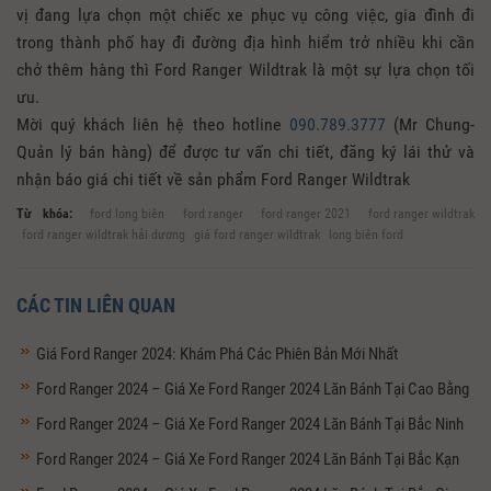
vị đang lựa chọn một chiếc xe phục vụ công việc, gia đình đi
trong thành phố hay đi đường địa hình hiểm trở nhiều khi cần
chở thêm hàng thì Ford Ranger Wildtrak là một sự lựa chọn tối
ưu.
Mời quý khách liên hệ theo hotline
090.789.3777
(Mr Chung-
Quản lý bán hàng) để được tư vấn chi tiết, đăng ký lái thử và
nhận báo giá chi tiết về sản phẩm Ford Ranger Wildtrak
Từ khóa:
ford long biên
ford ranger
ford ranger 2021
ford ranger wildtrak
ford ranger wildtrak hải dương
giá ford ranger wildtrak
long biên ford
CÁC TIN LIÊN QUAN
Giá Ford Ranger 2024: Khám Phá Các Phiên Bản Mới Nhất
Ford Ranger 2024 – Giá Xe Ford Ranger 2024 Lăn Bánh Tại Cao Bằng
Ford Ranger 2024 – Giá Xe Ford Ranger 2024 Lăn Bánh Tại Bắc Ninh
Ford Ranger 2024 – Giá Xe Ford Ranger 2024 Lăn Bánh Tại Bắc Kạn