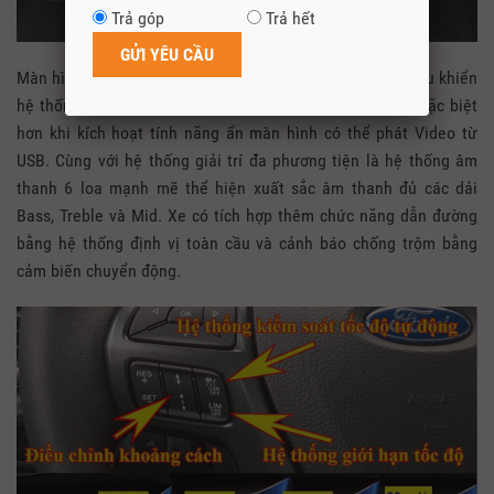
Trả góp
Trả hết
Màn hình giải trí cảm ứng 8inch đặt ở vị trí trung tâm điều khiển
hệ thống điều hòa, hệ thống giải trí đa phương tiện. Và đặc biệt
hơn khi kích hoạt tính năng ẩn màn hình có thể phát Video từ
USB. Cùng với hệ thống giải trí đa phương tiện là hệ thống âm
thanh 6 loa mạnh mẽ thể hiện xuất sắc âm thanh đủ các dải
Bass, Treble và Mid. Xe có tích hợp thêm chức năng dẫn đường
bằng hệ thống định vị toàn cầu và cảnh báo chống trộm bằng
cảm biến chuyển động.