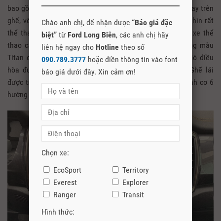
bao gồm ghế, vô lăng, phần trên mặt táp lô. Các đường may trên
ghế, vô lăng và mặt táp lô sử dụng chỉ màu vàng cam nhìn rất
Chào anh chị, để nhận được
“Báo giá đặc
thể thao và tinh tế, các chi tiết này giống với các dòng xe thể
biệt”
từ
Ford Long Biên
, các anh chị hãy
thao cao cấp. Phía trước mặt táp lô sử dụng nhựa bóng màu
liên hệ ngay cho
Hotline
theo số
Titan có chữ Wildtrak nhận diện phiên bản, viền cửa gió điều
090.789.3777
hoặc điền thông tin vào font
hòa được bọc kim loại thêm phần sang trọng cho xe. Ghế lái
báo giá dưới đây. Xin cảm ơn!
được trang bị điều khiển điện 8 hướng, ghế bên điều chỉnh cơ 6
hướng tiện lợi.
Chọn xe:
EcoSport
Territory
Everest
Explorer
Ranger
Transit
Hình thức: