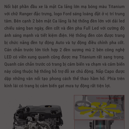
Nổi bật phần đầu xe là mặt Ca lăng lớn mạ bóng màu Titanium
với chữ Ranger đặc trưng, logo Ford sáng loáng đặt ở vị trí trung
tâm. Bên cạnh 2 bên mặt Ca lăng là hệ thống đèn lớn với dải led
chiếu sáng ban ngày, đèn cốt và đèn pha Full Led với cường độ
ánh sáng mạnh và tiết kiệm điện. Hệ thống đèn còn được trang
bị chức năng đèn tự động Auto và tự động điều chỉnh pha cốt.
Cản chắn trước lớn tích hợp 2 đèn sương mù 2 bên công nghệ
LED có viền xung quanh cũng được mạ Titanium rất sang trọng.
Quanh cản chắn trước có trang bị cảm biến va chạm và cảm biến
này cũng thuộc hệ thống hỗ trợ đỗ xe chủ động. Nắp Capo được
dập những vân nổi tạo phong cách thể thao hầm hố. Phía trên
kính lái có trang bị cảm biến gạt mưa tự động rất tiện lợi.