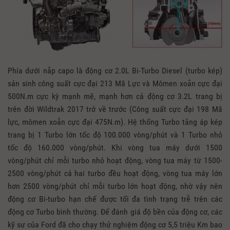
Phía dưới nắp capo là động cơ 2.0L Bi-Turbo Diesel (turbo kép)
sản sinh công suất cực đại 213 Mã Lực và Mômen xoắn cực đại
500N.m cực kỳ mạnh mẽ, mạnh hơn cả động cơ 3.2L trang bị
trên đời Wildtrak 2017 trở về trước (Công suất cực đại 198 Mã
lực, mômen xoắn cực đại 475N.m). Hệ thống Turbo tăng áp kép
trang bị 1 Turbo lớn tốc độ 100.000 vòng/phút và 1 Turbo nhỏ
tốc độ 160.000 vòng/phút. Khi vòng tua máy dưới 1500
vòng/phút chỉ mỗi turbo nhỏ hoạt động, vòng tua máy từ 1500-
2500 vòng/phút cả hai turbo đều hoạt động, vòng tua máy lớn
hơn 2500 vòng/phút chỉ mỗi turbo lớn hoạt động, nhờ vậy nên
động cơ Bi-turbo hạn chế được tối đa tình trạng trễ trên các
động cơ Turbo bình thường. Để đánh giá độ bền của động cơ, các
kỹ sư của Ford đã cho chạy thử nghiệm động cơ 5,5 triệu Km bao