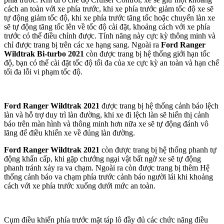
cách an toàn với xe phía trước, khi xe phía trước giảm tốc độ xe sẽ
tự động giảm tốc độ, khi xe phía trước tăng tốc hoặc chuyển làn xe
sẽ tự động tăng tốc lên về tốc độ cài đặt, khoảng cách với xe phía
trước có thể điều chỉnh được. Tính năng này cực kỳ thông minh và
chỉ được trang bị trên các xe hạng sang. Ngoài ra
Ford Ranger
Wildtrak Bi-turbo 2021
còn được trang bị hệ thống giới hạn tốc
độ, bạn có thể cài đặt tốc độ tối đa của xe cực kỳ an toàn và hạn chế
tối đa lỗi vi phạm tốc độ.
Ford Ranger Wildtrak 2021
được trang bị hệ thống cảnh báo lệch
làn và hỗ trợ duy trì làn đường, khi xe đi lệch làn sẽ hiển thị cảnh
báo trên màn hình và thông minh hơn nữa xe sẽ tự động đánh vô
lăng để điều khiển xe về đúng làn đường.
Ford Ranger Wildtrak 2021
còn được trang bị hệ thống phanh tự
động khẩn cấp, khi gặp chướng ngại vật bất ngờ xe sẽ tự động
phanh tránh xảy ra va chạm. Ngoài ra còn được trang bị thêm Hệ
thống cảnh báo va chạm phía trước cảnh báo người lái khi khoảng
cách với xe phía trước xuống dưới mức an toàn.
Cụm điều khiển phía trước mặt táp lô đầy đủ các chức năng điều