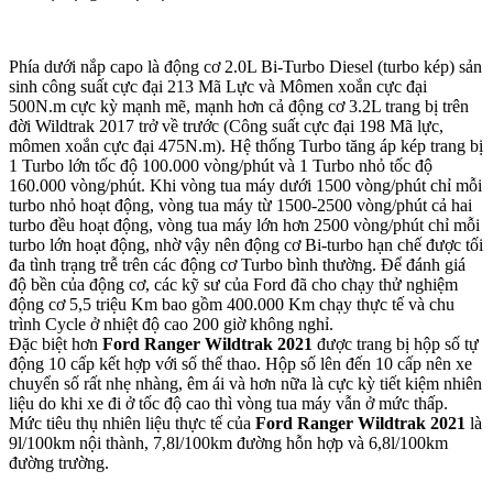
Phía dưới nắp capo là động cơ 2.0L Bi-Turbo Diesel (turbo kép) sản
sinh công suất cực đại 213 Mã Lực và Mômen xoắn cực đại
500N.m cực kỳ mạnh mẽ, mạnh hơn cả động cơ 3.2L trang bị trên
đời Wildtrak 2017 trở về trước (Công suất cực đại 198 Mã lực,
mômen xoắn cực đại 475N.m). Hệ thống Turbo tăng áp kép trang bị
1 Turbo lớn tốc độ 100.000 vòng/phút và 1 Turbo nhỏ tốc độ
160.000 vòng/phút. Khi vòng tua máy dưới 1500 vòng/phút chỉ mỗi
turbo nhỏ hoạt động, vòng tua máy từ 1500-2500 vòng/phút cả hai
turbo đều hoạt động, vòng tua máy lớn hơn 2500 vòng/phút chỉ mỗi
turbo lớn hoạt động, nhờ vậy nên động cơ Bi-turbo hạn chế được tối
đa tình trạng trễ trên các động cơ Turbo bình thường. Để đánh giá
độ bền của động cơ, các kỹ sư của Ford đã cho chạy thử nghiệm
động cơ 5,5 triệu Km bao gồm 400.000 Km chạy thực tế và chu
trình Cycle ở nhiệt độ cao 200 giờ không nghỉ.
Đặc biệt hơn
Ford Ranger Wildtrak 2021
được trang bị hộp số tự
động 10 cấp kết hợp với số thể thao. Hộp số lên đến 10 cấp nên xe
chuyển số rất nhẹ nhàng, êm ái và hơn nữa là cực kỳ tiết kiệm nhiên
liệu do khi xe đi ở tốc độ cao thì vòng tua máy vẫn ở mức thấp.
Mức tiêu thụ nhiên liệu thực tế của
Ford Ranger Wildtrak
2021
là
9l/100km nội thành, 7,8l/100km đường hỗn hợp và 6,8l/100km
đường trường.