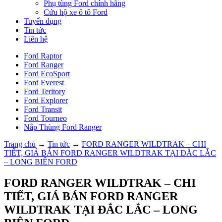
Phụ tùng Ford chính hãng
Cứu hộ xe ô tô Ford
Tuyển dụng
Tin tức
Liên hệ
Ford Raptor
Ford Ranger
Ford EcoSport
Ford Everest
Ford Teritory
Ford Explorer
Ford Transit
Ford Tourneo
Nắp Thùng Ford Ranger
Trang chủ
→
Tin tức
→
FORD RANGER WILDTRAK – CHI
TIẾT, GIÁ BÁN FORD RANGER WILDTRAK TẠI ĐẮC LẮC
– LONG BIÊN FORD
FORD RANGER WILDTRAK – CHI
TIẾT, GIÁ BÁN FORD RANGER
WILDTRAK TẠI ĐẮC LẮC – LONG