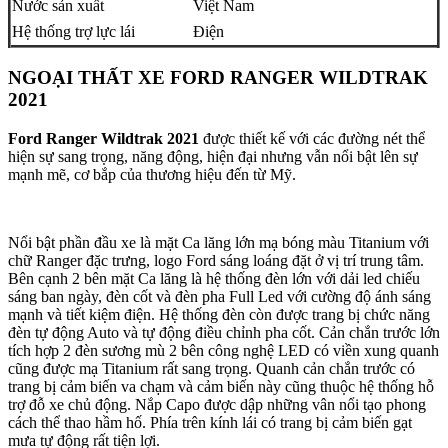
Nước sản xuất
Việt Nam
Hệ thống trợ lực lái
Điện
NGOẠI THẤT XE FORD RANGER WILDTRAK
2021
Ford Ranger Wildtrak 2021
được thiết kế với các đường nét thể
hiện sự sang trọng, năng động, hiện đại nhưng vẫn nổi bật lên sự
mạnh mẽ, cơ bắp của thương hiệu đến từ Mỹ.
Nổi bật phần đầu xe là mặt Ca lăng lớn mạ bóng màu Titanium với
chữ Ranger đặc trưng, logo Ford sáng loáng đặt ở vị trí trung tâm.
Bên cạnh 2 bên mặt Ca lăng là hệ thống đèn lớn với dải led chiếu
sáng ban ngày, đèn cốt và đèn pha Full Led với cường độ ánh sáng
mạnh và tiết kiệm điện. Hệ thống đèn còn được trang bị chức năng
đèn tự động Auto và tự động điều chỉnh pha cốt. Cản chắn trước lớn
tích hợp 2 đèn sương mù 2 bên công nghệ LED có viền xung quanh
cũng được mạ Titanium rất sang trọng. Quanh cản chắn trước có
trang bị cảm biến va chạm và cảm biến này cũng thuộc hệ thống hỗ
trợ đỗ xe chủ động. Nắp Capo được dập những vân nổi tạo phong
cách thể thao hầm hố. Phía trên kính lái có trang bị cảm biến gạt
mưa tự động rất tiện lợi.