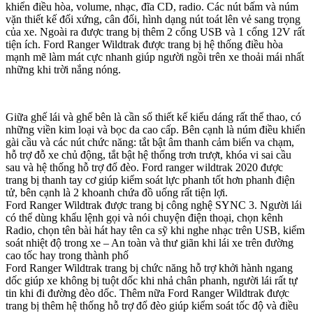
khiển điều hòa, volume, nhạc, đĩa CD, radio. Các nút bấm và núm
vặn thiết kế đối xứng, cân đối, hình dạng nút toát lên vẻ sang trọng
của xe. Ngoài ra được trang bị thêm 2 cổng USB và 1 cổng 12V rất
tiện ích. Ford Ranger Wildtrak được trang bị hệ thống điều hòa
mạnh mẽ làm mát cực nhanh giúp người ngồi trên xe thoải mái nhất
những khi trời nắng nóng.
Giữa ghế lái và ghế bên là cần số thiết kế kiểu dáng rất thể thao, có
những viền kim loại và bọc da cao cấp. Bên cạnh là núm điều khiển
gài cầu và các nút chức năng: tắt bật âm thanh cảm biến va chạm,
hỗ trợ đỗ xe chủ động, tắt bật hệ thống trơn trượt, khóa vi sai cầu
sau và hệ thống hỗ trợ đổ đèo. Ford ranger wildtrak 2020 được
trang bị thanh tay cơ giúp kiểm soát lực phanh tốt hơn phanh điện
tử, bên cạnh là 2 khoanh chứa đồ uống rất tiện lợi.
Ford Ranger Wildtrak được trang bị công nghệ SYNC 3. Người lái
có thể dùng khẩu lệnh gọi và nói chuyện điện thoại, chọn kênh
Radio, chọn tên bài hát hay tên ca sỹ khi nghe nhạc trên USB, kiểm
soát nhiệt độ trong xe – An toàn và thư giãn khi lái xe trên đường
cao tốc hay trong thành phố
Ford Ranger Wildtrak trang bị chức năng hỗ trợ khởi hành ngang
dốc giúp xe không bị tuột dốc khi nhả chân phanh, người lái rất tự
tin khi đi đường đèo dốc. Thêm nữa Ford Ranger Wildtrak được
trang bị thêm hệ thống hỗ trợ đổ đèo giúp kiểm soát tốc độ và điều