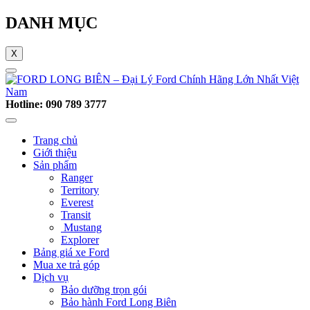
DANH MỤC
X
Hotline: 090 789 3777
Trang chủ
Giới thiệu
Sản phẩm
Ranger
Territory
Everest
Transit
Mustang
Explorer
Bảng giá xe Ford
Mua xe trả góp
Dịch vụ
Bảo dưỡng trọn gói
Bảo hành Ford Long Biên