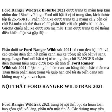
Ford Ranger Wildtrak Bi-turbo 2021
được trang bị mâm hợp kim
nhôm đúc 18inch với logo Ford nổi bật ở vị trí trung tâm, kích thước
lốp là 265/60R18. Phần hông xe được trang bị 2 mang cá 2 bên có
chữ Bi-turbo rất thể thao và để phân biệt với các phiên bản khác.
Gương chiếu hậu xe được sơn mạ màu Titan được trang bị hệ thống
điều khiển điện và gập điện.
Phần đuôi xe
Ford Ranger Wildtrak 2021
có cụm đèn hậu lớn và
cao chiếm diện tích hết phần cạnh sau xe trông rất nổi bật và sang
trọng. Logo Ford nổi bật ở vị trí trung tâm, chữ RANGER nhận
diện thương hiệu ngay dưới logo rất tinh tế.
Ford Ranger
Wildtrak 2021
được trang bị thêm cản sau bằng thép chắc chắn mạ
Titan thêm phần sang trọng và giúp hạn chế tối đa biến dạng khi
không may xảy ra va chạm.
NỘI THẤT FORD RANGER WILDTRAK 2021
Ford Ranger Wildtrak 2021
trang bị nội thất bọc da hoàn toàn
bao gồm ghế, vô lăng, phần trên mặt táp lô. Các đường may trên