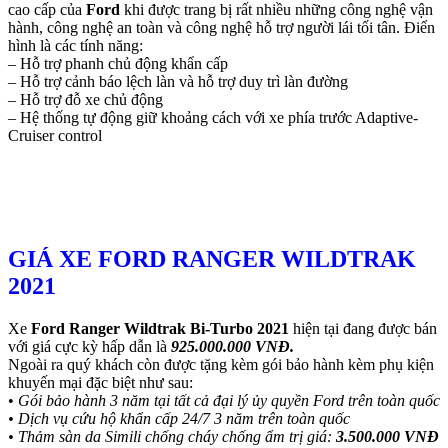
cao cấp của
Ford
khi được trang bị rất nhiều những công nghệ vận
hành, công nghệ an toàn và công nghệ hỗ trợ người lái tối tân. Điển
hình là các tính năng:
– Hỗ trợ phanh chủ động khẩn cấp
– Hỗ trợ cảnh báo lệch làn và hỗ trợ duy trì làn đường
– Hỗ trợ đỗ xe chủ động
– Hệ thống tự động giữ khoảng cách với xe phía trước Adaptive-
Cruiser control
GIÁ XE FORD RANGER WILDTRAK
2021
Xe
Ford Ranger Wildtrak Bi-Turbo 2021
hiện tại đang được bán
với giá cực kỳ hấp dẫn là
925.000.000 VNĐ.
Ngoài ra quý khách còn được tặng kèm gói bảo hành kèm phụ kiện
khuyến mại đặc biệt như sau:
•
Gói bảo hành 3 năm tại tất cả đại lý ủy quyền Ford trên toàn quốc
• Dịch vụ cứu hộ khẩn cấp 24/7 3 năm trên toàn quốc
• Thảm sàn da Simili chống cháy chống ẩm trị giá:
3.500.000 VNĐ