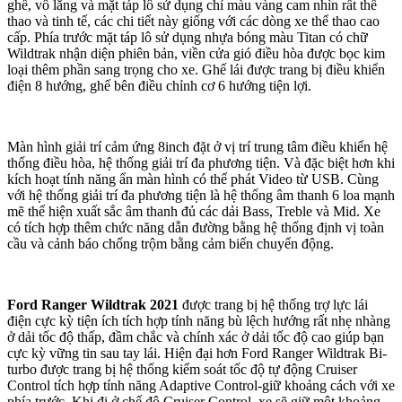
ghế, vô lăng và mặt táp lô sử dụng chỉ màu vàng cam nhìn rất thể
thao và tinh tế, các chi tiết này giống với các dòng xe thể thao cao
cấp. Phía trước mặt táp lô sử dụng nhựa bóng màu Titan có chữ
Wildtrak nhận diện phiên bản, viền cửa gió điều hòa được bọc kim
loại thêm phần sang trọng cho xe. Ghế lái được trang bị điều khiển
điện 8 hướng, ghế bên điều chỉnh cơ 6 hướng tiện lợi.
Màn hình giải trí cảm ứng 8inch đặt ở vị trí trung tâm điều khiển hệ
thống điều hòa, hệ thống giải trí đa phương tiện. Và đặc biệt hơn khi
kích hoạt tính năng ẩn màn hình có thể phát Video từ USB. Cùng
với hệ thống giải trí đa phương tiện là hệ thống âm thanh 6 loa mạnh
mẽ thể hiện xuất sắc âm thanh đủ các dải Bass, Treble và Mid. Xe
có tích hợp thêm chức năng dẫn đường bằng hệ thống định vị toàn
cầu và cảnh báo chống trộm bằng cảm biến chuyển động.
Ford Ranger Wildtrak 2021
được trang bị hệ thống trợ lực lái
điện cực kỳ tiện ích tích hợp tính năng bù lệch hướng rất nhẹ nhàng
ở dải tốc độ thấp, đầm chắc và chính xác ở dải tốc độ cao giúp bạn
cực kỳ vững tin sau tay lái. Hiện đại hơn Ford Ranger Wildtrak Bi-
turbo được trang bị hệ thống kiểm soát tốc độ tự động Cruiser
Control tích hợp tính năng Adaptive Control-giữ khoảng cách với xe
phía trước. Khi đi ở chế độ Cruiser Control, xe sẽ giữ một khoảng