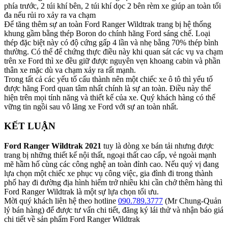
phía trước, 2 túi khí bên, 2 túi khí dọc 2 bên rèm xe giúp an toàn tối
đa nếu rủi ro xảy ra va chạm
Để tăng thêm sự an toàn Ford Ranger Wildtrak trang bị hệ thống
khung gầm bằng thép Boron do chính hãng Ford sáng chế. Loại
thép đặc biệt này có độ cứng gấp 4 lần và nhẹ bằng 70% thép bình
thường. Có thể để chứng thực điều này khi quan sát các vụ va chạm
trên xe Ford thì xe đều giữ được nguyên vẹn khoang cabin và phần
thân xe mặc dù va chạm xảy ra rất mạnh.
Trong tất cả các yếu tố cấu thành nên một chiếc xe ô tô thì yếu tố
được hãng Ford quan tâm nhất chính là sự an toàn. Điều này thể
hiện trên mọi tính năng và thiết kế của xe. Quý khách hàng có thể
vững tin ngồi sau vô lăng xe Ford với sự an toàn nhất.
KẾT LUẬN
Ford Ranger Wildtrak 2021
tuy là dòng xe bán tải nhưng được
trang bị những thiết kế nội thất, ngoại thất cao cấp, vẻ ngoài mạnh
mẽ hầm hố cùng các công nghệ an toàn đỉnh cao. Nếu quý vị đang
lựa chọn một chiếc xe phục vụ công việc, gia đình đi trong thành
phố hay đi đường địa hình hiểm trở nhiều khi cần chở thêm hàng thì
Ford Ranger Wildtrak là một sự lựa chọn tối ưu.
Mời quý khách liên hệ theo hotline
090.789.3777
(Mr Chung-Quản
lý bán hàng) để được tư vấn chi tiết, đăng ký lái thử và nhận báo giá
chi tiết về sản phẩm Ford Ranger Wildtrak