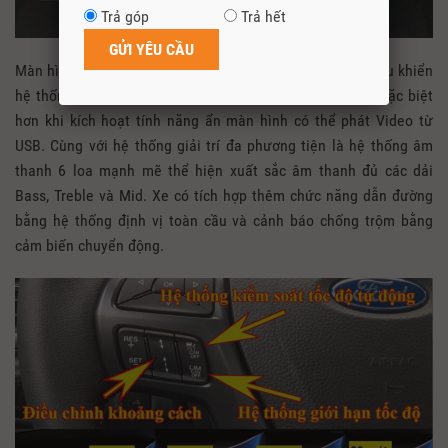
Trả góp
Trả hết
Màn hình giải trí cảm ứng 8inch đặt ở vị trí trung tâm điều khiển
hệ thống điều hòa, hệ thống giải trí đa phương tiện. Và đặc biệt
hơn khi kích hoạt tính năng ẩn màn hình có thể phát Video từ
USB. Cùng với hệ thống giải trí đa phương tiện là hệ thống âm
thanh 6 loa mạnh mẽ thể hiện xuất sắc âm thanh đủ các dải
Bass, Treble và Mid. Xe có tích hợp thêm chức năng dẫn đường
bằng hệ thống định vị toàn cầu và cảnh báo chống trộm bằng
cảm biến chuyển động.