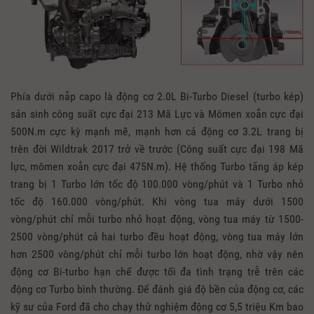
Phía dưới nắp capo là động cơ 2.0L Bi-Turbo Diesel (turbo kép)
sản sinh công suất cực đại 213 Mã Lực và Mômen xoắn cực đại
500N.m cực kỳ mạnh mẽ, mạnh hơn cả động cơ 3.2L trang bị
trên đời Wildtrak 2017 trở về trước (Công suất cực đại 198 Mã
lực, mômen xoắn cực đại 475N.m). Hệ thống Turbo tăng áp kép
trang bị 1 Turbo lớn tốc độ 100.000 vòng/phút và 1 Turbo nhỏ
tốc độ 160.000 vòng/phút. Khi vòng tua máy dưới 1500
vòng/phút chỉ mỗi turbo nhỏ hoạt động, vòng tua máy từ 1500-
2500 vòng/phút cả hai turbo đều hoạt động, vòng tua máy lớn
hơn 2500 vòng/phút chỉ mỗi turbo lớn hoạt động, nhờ vậy nên
động cơ Bi-turbo hạn chế được tối đa tình trạng trễ trên các
động cơ Turbo bình thường. Để đánh giá độ bền của động cơ, các
kỹ sư của Ford đã cho chạy thử nghiệm động cơ 5,5 triệu Km bao