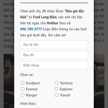
bao gồm ghế, vô lăng, phần trên mặt táp lô. Các đường may trên
ghế, vô lăng và mặt táp lô sử dụng chỉ màu vàng cam nhìn rất
Chào anh chị, để nhận được
“Báo giá đặc
thể thao và tinh tế, các chi tiết này giống với các dòng xe thể
biệt”
từ
Ford Long Biên
, các anh chị hãy
thao cao cấp. Phía trước mặt táp lô sử dụng nhựa bóng màu
liên hệ ngay cho
Hotline
theo số
Titan có chữ Wildtrak nhận diện phiên bản, viền cửa gió điều
090.789.3777
hoặc điền thông tin vào font
hòa được bọc kim loại thêm phần sang trọng cho xe. Ghế lái
báo giá dưới đây. Xin cảm ơn!
được trang bị điều khiển điện 8 hướng, ghế bên điều chỉnh cơ 6
hướng tiện lợi.
Chọn xe:
EcoSport
Territory
Everest
Explorer
Ranger
Transit
Hình thức: