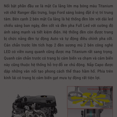
Nổi bật phần đầu xe là mặt Ca lăng lớn mạ bóng màu Titanium
với chữ Ranger đặc trưng, logo Ford sáng loáng đặt ở vị trí trung
tâm. Bên cạnh 2 bên mặt Ca lăng là hệ thống đèn lớn với dải led
chiếu sáng ban ngày, đèn cốt và đèn pha Full Led với cường độ
ánh sáng mạnh và tiết kiệm điện. Hệ thống đèn còn được trang
bị chức năng đèn tự động Auto và tự động điều chỉnh pha cốt.
Cản chắn trước lớn tích hợp 2 đèn sương mù 2 bên công nghệ
LED có viền xung quanh cũng được mạ Titanium rất sang trọng.
Quanh cản chắn trước có trang bị cảm biến va chạm và cảm biến
này cũng thuộc hệ thống hỗ trợ đỗ xe chủ động. Nắp Capo được
dập những vân nổi tạo phong cách thể thao hầm hố. Phía trên
kính lái có trang bị cảm biến gạt mưa tự động rất tiện lợi.