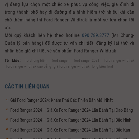
vị đang lựa chọn một chiếc xe phục vụ công việc, gia đình đi
trong thành phố hay đi đường địa hình hiểm trở nhiều khi cần
chở thêm hàng thì Ford Ranger Wildtrak là một sự lựa chọn tối
ưu.
Mời quý khách liên hệ theo hotline
090.789.3777
(Mr Chung-
Quản lý bán hàng) để được tư vấn chi tiết, đăng ký lái thử và
nhận báo giá chi tiết về sản phẩm Ford Ranger Wildtrak
Từ khóa:
ford long biên
ford ranger
ford ranger 2021
ford ranger wildtrak
ford ranger wildtrak cao bằng
giá ford ranger wildtrak
long biên ford
CÁC TIN LIÊN QUAN
Giá Ford Ranger 2024: Khám Phá Các Phiên Bản Mới Nhất
Ford Ranger 2024 – Giá Xe Ford Ranger 2024 Lăn Bánh Tại Cao Bằng
Ford Ranger 2024 – Giá Xe Ford Ranger 2024 Lăn Bánh Tại Bắc Ninh
Ford Ranger 2024 – Giá Xe Ford Ranger 2024 Lăn Bánh Tại Bắc Kạn