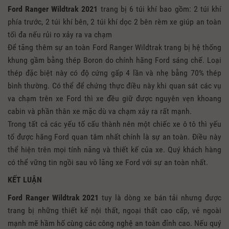
Ford Ranger Wildtrak 2021
trang bị 6 túi khí bao gồm: 2 túi khí
phía trước, 2 túi khí bên, 2 túi khí dọc 2 bên rèm xe giúp an toàn
tối đa nếu rủi ro xảy ra va chạm
Để tăng thêm sự an toàn Ford Ranger Wildtrak trang bị hệ thống
khung gầm bằng thép Boron do chính hãng Ford sáng chế. Loại
thép đặc biệt này có độ cứng gấp 4 lần và nhẹ bằng 70% thép
bình thường. Có thể để chứng thực điều này khi quan sát các vụ
va chạm trên xe Ford thì xe đều giữ được nguyên vẹn khoang
cabin và phần thân xe mặc dù va chạm xảy ra rất mạnh.
Trong tất cả các yếu tố cấu thành nên một chiếc xe ô tô thì yếu
tố được hãng Ford quan tâm nhất chính là sự an toàn. Điều này
thể hiện trên mọi tính năng và thiết kế của xe. Quý khách hàng
có thể vững tin ngồi sau vô lăng xe Ford với sự an toàn nhất.
KẾT LUẬN
Ford Ranger Wildtrak 2021
tuy là dòng xe bán tải nhưng được
trang bị những thiết kế nội thất, ngoại thất cao cấp, vẻ ngoài
mạnh mẽ hầm hố cùng các công nghệ an toàn đỉnh cao. Nếu quý