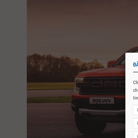
Đ
Ch
ch
ti