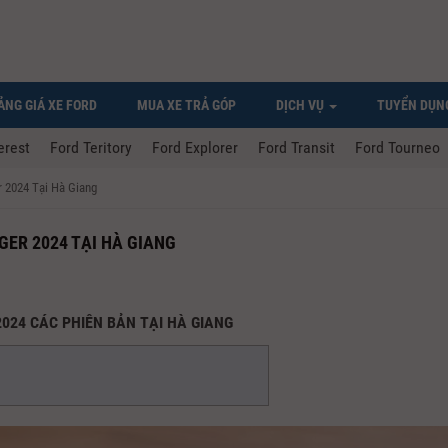
ẢNG GIÁ XE FORD
MUA XE TRẢ GÓP
DỊCH VỤ
TUYỂN DỤN
erest
Ford Teritory
Ford Explorer
Ford Transit
Ford Tourneo
r 2024 Tại Hà Giang
GER 2024 TẠI HÀ GIANG
2024 CÁC PHIÊN BẢN TẠI HÀ GIANG