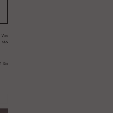
à Vua
i nào
4 lần