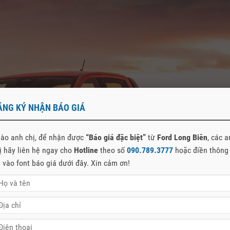
ĂNG KÝ NHẬN BÁO GIÁ
ào anh chị, để nhận được
“Báo giá đặc biệt”
từ
Ford Long Biên
, các 
ị hãy liên hệ ngay cho
Hotline
theo số
090.789.3777
hoặc điền thông
n vào font báo giá dưới đây. Xin cảm ơn!