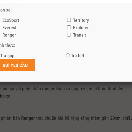
ọn xe:
EcoSport
Territory
Everest
Explorer
đường địa hình do bộ phận hiệu năng cao – Ford Performance của
Ranger
Transit
 ở hệ thống khung gầm, hệ thống chịu lực và các công nghệ trên xe
nh thức:
hình hiểm trở nhất mà vẫn đảm bảo được hiệu suất cao nhất.
Ford R
ệ thống treo cả trước và sau là hệ thống treo đa điểm nên khi nhập kh
Trả góp
Trả hết
ư dòng xe con, đây là một phần nguyên nhân khiến giá lăn bánh củ
đỉnh cao như:
hún so với phiên bản ranger khác và giúp xe êm ái hơn rất nhiều
cho xe
n phiên bản
Ranger
tiêu chuẩn khi bề rộng tăng thêm gần 20cm, chiề