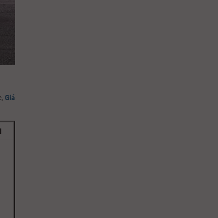
c,
Giá
I