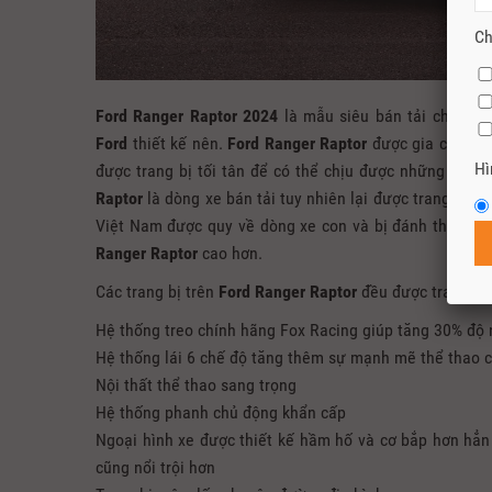
Ch
Ford Ranger Raptor 2024
là mẫu siêu bán tải chuyên 
Ford
thiết kế nên.
Ford Ranger Raptor
được gia cố thêm
Hì
được trang bị tối tân để có thể chịu được những địa 
Raptor
là dòng xe bán tải tuy nhiên lại được trang bị h
Việt Nam được quy về dòng xe con và bị đánh thuế nh
Ranger Raptor
cao hơn.
Các trang bị trên
Ford Ranger Raptor
đều được trang bị 
Hệ thống treo chính hãng Fox Racing giúp tăng 30% độ n
Hệ thống lái 6 chế độ tăng thêm sự mạnh mẽ thể thao 
Nội thất thể thao sang trọng
Hệ thống phanh chủ động khẩn cấp
Ngoại hình xe được thiết kế hầm hố và cơ bắp hơn hẳ
cũng nổi trội hơn