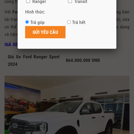
cũng thể thao.
Ranger
Transit
Với
Ford Ranger Wildtrak
quý vị có thể xem như một dòng bán
Hình thức:
tải trang bị như xe hạng sang, vừa có thể phục vụ công việc, vừa
Trả góp
Trả hết
có thể sử dụng để đi chơi như một chiếc xe du lịch, rất đa dụng
và tiện nghi.
GIÁ XE FORD RANGER SPORT 2024
Giá Xe Ford Ranger Sport
864.000.000 VNĐ
2024