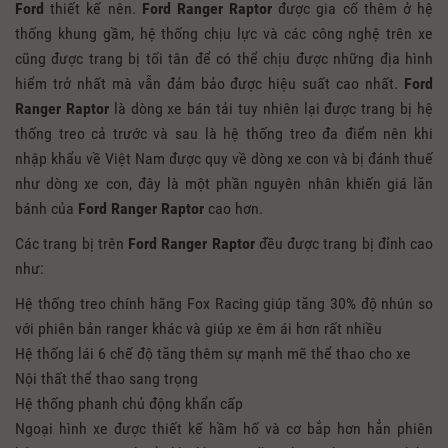
Ford
thiết kế nên.
Ford Ranger Raptor
được gia cố thêm ở hệ
thống khung gầm, hệ thống chịu lực và các công nghệ trên xe
cũng được trang bị tối tân để có thể chịu được những địa hình
hiểm trở nhất mà vẫn đảm bảo được hiệu suất cao nhất.
Ford
Ranger Raptor
là dòng xe bán tải tuy nhiên lại được trang bị hệ
thống treo cả trước và sau là hệ thống treo đa điểm nên khi
nhập khẩu về Việt Nam được quy về dòng xe con và bị đánh thuế
như dòng xe con, đây là một phần nguyên nhân khiến giá lăn
bánh của
Ford Ranger Raptor
cao hơn.
Các trang bị trên
Ford Ranger Raptor
đều được trang bị đỉnh cao
như:
Hệ thống treo chính hãng Fox Racing giúp tăng 30% độ nhún so
với phiên bản ranger khác và giúp xe êm ái hơn rất nhiều
Hệ thống lái 6 chế độ tăng thêm sự mạnh mẽ thể thao cho xe
Nội thất thể thao sang trọng
Hệ thống phanh chủ động khẩn cấp
Ngoại hình xe được thiết kế hầm hố và cơ bắp hơn hẳn phiên