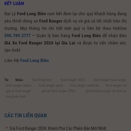
KẾT LUẬN
Đại Lý
Ford Long Biên
cam kết đem lại cho quý khách hàng đang
yêu thích dòng xe
Ford Ranger
dịch vụ và giá cả tốt nhất trên thị
trường. Mọi thông tin chi tiết mời quý vị liên hệ theo Hotline
090.789.3777
–
Quản lý bán hàng
Ford Long Biên
để nhận Báo
Giá Xe Ford Ranger 2024 tại Gia Lai
và được tư vấn chăm sóc
tận tình
!
Liên Hệ
Ford Long Biên
Từ khóa:
ford long biên
ford ranger 2024
ford ranger ford ranger
ford ranger raptor
ford ranger sport
ford ranger wildtrak
ford ranger xls
giá xe ford ranger
giá xe ford ranger 2024
giá xe ford ranger tại Gia Lai
long biên ford
CÁC TIN LIÊN QUAN
Giá Ford Ranger 2024: Khám Phá Các Phiên Bản Mới Nhất