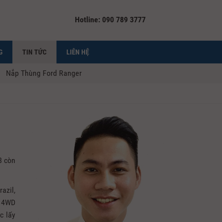
Hotline: 090 789 3777
G
TIN TỨC
LIÊN HỆ
Nắp Thùng Ford Ranger
8 còn
azil,
h 4WD
c lấy