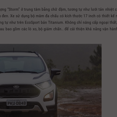
tượng “Storm” ở trung tâm bằng chữ đậm, tương tự như lưới tản nhiệt c
u đen. Xe sử dụng bộ mâm đa chấu có kích thước 17 inch có thiết kế
ng tự như trên EcoSport bản Titanium. Không chỉ nâng cấp ngoại thất,
au bao gồm các lò xo, bộ giảm chấn.. để cải thiện khả năng vận hàn