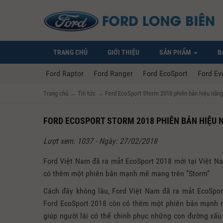
TRANG CHỦ
GIỚI THIỆU
SẢN PHẨM
B
Ford Raptor
Ford Ranger
Ford EcoSport
Ford Ev
Trang chủ
→
Tin tức
→
Ford EcoSport Storm 2018 phiên bản hiệu năng
FORD ECOSPORT STORM 2018 PHIÊN BẢN HIỆU 
Lượt xem: 1037 - Ngày: 27/02/2018
Ford Việt Nam đã ra mắt EcoSport 2018 mới tại Việt Nam
có thêm một phiên bản mạnh mẽ mang trên ”Storm”
Cách đây không lâu, Ford Việt Nam đã ra mắt EcoSport
Ford EcoSport 2018 còn có thêm một phiên bản mạnh 
giúp người lái có thể chinh phục những con đường xấu 