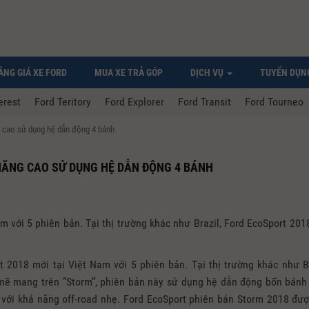
ẢNG GIÁ XE FORD
MUA XE TRẢ GÓP
DỊCH VỤ
TUYỂN DỤN
erest
Ford Teritory
Ford Explorer
Ford Transit
Ford Tourneo
 cao sử dụng hệ dẫn động 4 bánh
NĂNG CAO SỬ DỤNG HỆ DẪN ĐỘNG 4 BÁNH
 với 5 phiên bản. Tại thị trường khác như Brazil, Ford EcoSport 201
 2018 mới tại Việt Nam với 5 phiên bản. Tại thị trường khác như Br
mẽ mang trên ”Storm”, phiên bản này sử dụng hệ dẫn động bốn bán
với khả năng off-road nhẹ. ​​Ford EcoSport phiên bản Storm 2018 đượ