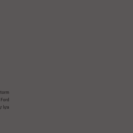
Storm
 Ford
ự lựa