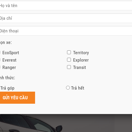
ọn xe:
 EcoSport Titanium: xe được trang bị động cơ 04 xy-lanh thẳng hàng
EcoSport
Territory
 đa 176 mã lực và mô-men xoắn cực đại đạt 220Nm, xe sử dụng hộp 
Everest
Explorer
WD nên phiên bản Storm nặng hơn phiên bản Titanium khoảng 110 kg
Ranger
Transit
nh thức:
g bị một màn hình cảm ứng trung tâm 8-inch hỗ trợ kết nối: Android 
i thất các ghế ngồi được bọc da đen với đường chỉ cam nổi bật, các
Trả góp
Trả hết
thao.