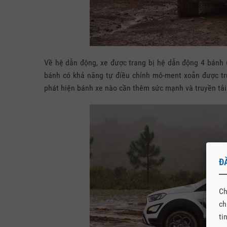
Về hệ dẫn động, xe được trang bị hệ dẫn động 4 bánh 
bánh có khả năng tự điều chỉnh mô-ment xoắn được tru
phát hiện bánh xe nào cần thêm sức mạnh và truyền tải 
Đ
Ch
ch
ti