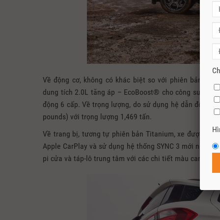
Ch
Về động cơ, không có khác biệt so với phiên bản Ford
dung tích 2.0L tăng áp – EcoBoost® cho công suất tối
động 6 cấp. Về trọng lượng, do sử dụng hệ dẫn động 4
pounds) với trọng lượng 1,469 tấn.
Hì
Về trang bị, tương tự phiên bản Titanium, xe được tran
Apple CarPlay và sử dụng hệ thống SYNC 3 mới nhất… Nộ
pi cửa và táp-lô trung tâm với các chi tiết màu cam thể 