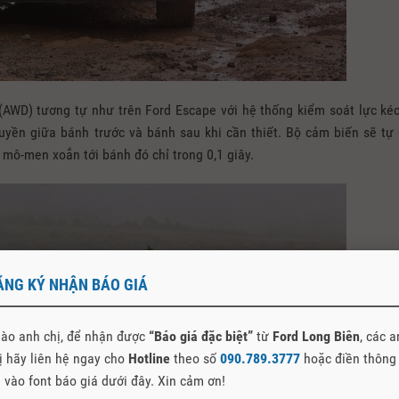
(AWD) tương tự như trên Ford Escape với hệ thống kiểm soát lực ké
yền giữa bánh trước và bánh sau khi cần thiết. Bộ cảm biến sẽ tự
mô-men xoắn tới bánh đó chỉ trong 0,1 giây.​
ĂNG KÝ NHẬN BÁO GIÁ
ào anh chị, để nhận được
“Báo giá đặc biệt”
từ
Ford Long Biên
, các 
ị hãy liên hệ ngay cho
Hotline
theo số
090.789.3777
hoặc điền thông
n vào font báo giá dưới đây. Xin cảm ơn!