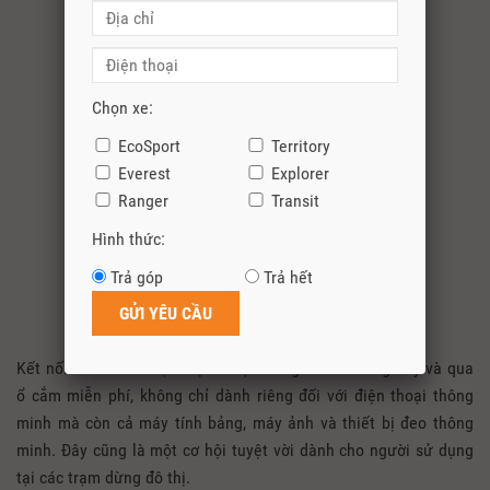
Chọn xe:
EcoSport
Territory
Everest
Explorer
Ranger
Transit
Hình thức:
Trả góp
Trả hết
Kết nối với wi-fi và sạc điện thoại bao gồm cả không dây và qua
ổ cắm miễn phí, không chỉ dành riêng đối với điện thoại thông
minh mà còn cả máy tính bảng, máy ảnh và thiết bị đeo thông
minh. Đây cũng là một cơ hội tuyệt vời dành cho người sử dụng
tại các trạm dừng đô thị.