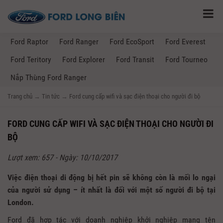
Ford Raptor
Ford Ranger
Ford EcoSport
Ford Everest
Ford Teritory
Ford Explorer
Ford Transit
Ford Tourneo
Nắp Thùng Ford Ranger
Trang chủ
→
Tin tức
→
Ford cung cấp wifi và sạc điện thoại cho người đi bộ
FORD CUNG CẤP WIFI VÀ SẠC ĐIỆN THOẠI CHO NGƯỜI ĐI
BỘ
Lượt xem: 657 - Ngày: 10/10/2017
Việc điện thoại di động bị hết pin sẽ không còn là mối lo ngại
của người sử dụng – ít nhất là đối với một số người đi bộ tại
London.
Ford đã hợp tác với doanh nghiệp khởi nghiệp mang tên