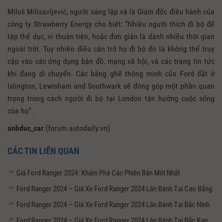
Miloš Milisavljević, người sáng lập và là Giám đốc điều hành của
công ty Strawberry Energy cho biết: “Nhiều người thích đi bộ để
tập thể dục, vì thuận tiện, hoặc đơn giản là dành nhiều thời gian
ngoài trời. Tuy nhiên điều cản trở họ đi bộ đó là không thể truy
cập vào các ứng dụng bản đồ, mạng xã hội, và các trang tin tức
khi đang di chuyển. Các băng ghế thông minh của Ford đặt ở
Islington, Lewisham and Southwark sẽ đóng góp một phần quan
trọng trong cách người đi bộ tại London tận hưởng cuộc sống
của họ”.
anhduc_car
(forum.autodaily.vn)
CÁC TIN LIÊN QUAN
Giá Ford Ranger 2024: Khám Phá Các Phiên Bản Mới Nhất
Ford Ranger 2024 – Giá Xe Ford Ranger 2024 Lăn Bánh Tại Cao Bằng
Ford Ranger 2024 – Giá Xe Ford Ranger 2024 Lăn Bánh Tại Bắc Ninh
Ford Ranger 2024 – Giá Xe Ford Ranger 2024 Lăn Bánh Tại Bắc Kạn