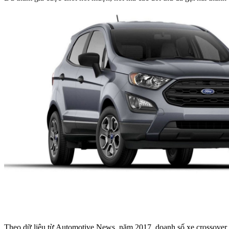
Theo dữ liệu từ Automotive News, năm 2017, doanh số xe crossover c