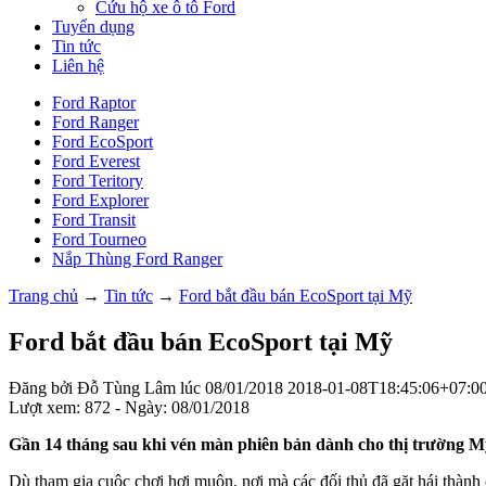
Cứu hộ xe ô tô Ford
Tuyển dụng
Tin tức
Liên hệ
Ford Raptor
Ford Ranger
Ford EcoSport
Ford Everest
Ford Teritory
Ford Explorer
Ford Transit
Ford Tourneo
Nắp Thùng Ford Ranger
Trang chủ
→
Tin tức
→
Ford bắt đầu bán EcoSport tại Mỹ
Ford bắt đầu bán EcoSport tại Mỹ
Đăng bởi
Đỗ Tùng Lâm
lúc
08/01/2018
2018-01-08T18:45:06+07:0
Lượt xem: 872 - Ngày: 08/01/2018
Gần 14 tháng sau khi vén màn phiên bản dành cho thị trường Mỹ
Dù tham gia cuộc chơi hơi muộn, nơi mà các đối thủ đã gặt hái thành