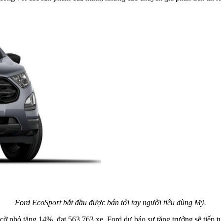
Ford EcoSport bắt đầu được bán tới tay người tiêu dùng Mỹ.
ỡ nhỏ tăng 14%, đạt 563.763 xe. Ford dự báo sự tăng trưởng sẽ tiếp t