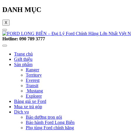
DANH MỤC
X
Hotline: 090 789 3777
Trang chủ
Giới thiệu
Sản phẩm
Ranger
Territory
Everest
Transit
Mustang
Explorer
Bảng giá xe Ford
Mua xe trả góp
Dịch vụ
Bảo dưỡng trọn gói
Bảo hành Ford Long Biên
Phụ tùng Ford chính hãng