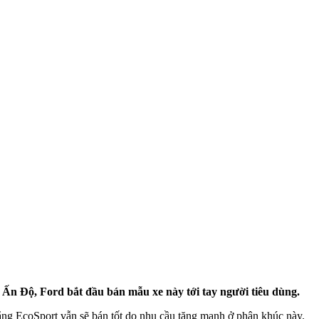
 Ấn Độ, Ford bắt đầu bán mẫu xe này tới tay người tiêu dùng.
rằng EcoSport vẫn sẽ bán tốt do nhu cầu tăng mạnh ở phân khúc này.