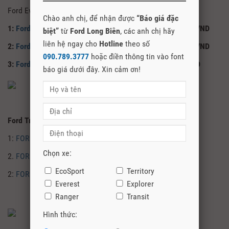
Ford Everest Hoàn Toàn Mới Tiềm năng không giới hạn
Chào anh chị, để nhận được
“Báo giá đặc
1:
Ford Everest 3.2 4×4 At Titanium
Giá : 1.918.000.000 VND
biệt”
từ
Ford Long Biên
, các anh chị hãy
liên hệ ngay cho
Hotline
theo số
2:
Ford Everest 2.2 4×2 At Titanium
Giá : 1.329.000.000 VND
090.789.3777
hoặc điền thông tin vào font
3:
Ford Everest 2.2 4×2 AT Trend
Giá : 1.249.000.000 VND
báo giá dưới đây. Xin cảm ơn!
Ford Everest Mới
Ford Transit mới – KHÁC BIỆT TẠO NÊN THÀNH CÔNG
1:
FORD TRANSIT MID
Giá : 785.000.000 VNĐ
Chọn xe:
2.
FORD TRANSIT SVP
Giá: 790.000.000 VNĐ
EcoSport
Territory
2:
FORD TRANSIT LUXUARY
Giá : 919.000.000 VNĐ
Everest
Explorer
Ranger
Transit
Hình thức: