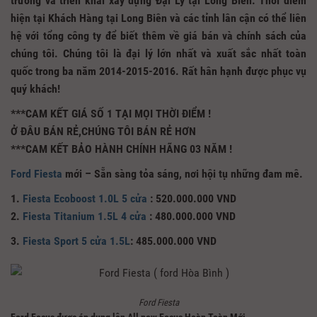
trường và triển khai xây dựng Đại Lý tại Long Biên. Thời điểm
hiện tại Khách Hàng tại Long Biên và các tỉnh lân cận có thể liên
hệ với tổng công ty để biết thêm về giá bán và chính sách của
chúng tôi. Chúng tôi là đại lý lớn nhất và xuất sắc nhất toàn
quốc trong ba năm 2014-2015-2016. Rất hân hạnh được phục vụ
quý khách!
***CAM KẾT GIÁ SỐ 1 TẠI MỌI THỜI ĐIỂM !
Ở ĐÂU BÁN RẺ,CHÚNG TÔI BÁN RẺ HƠN
***CAM KẾT BẢO HÀNH CHÍNH HÃNG 03 NĂM !
Ford Fiesta
mới – Sẵn sàng tỏa sáng, nơi hội tụ những đam mê.
1.
Fiesta Ecoboost 1.0L 5 cửa
: 520.000.000 VND
2.
Fiesta Titanium 1.5L 4 cửa
: 480.000.000 VND
3.
Fiesta Sport 5 cửa 1.5L
: 485.000.000 VND
Ford Fiesta