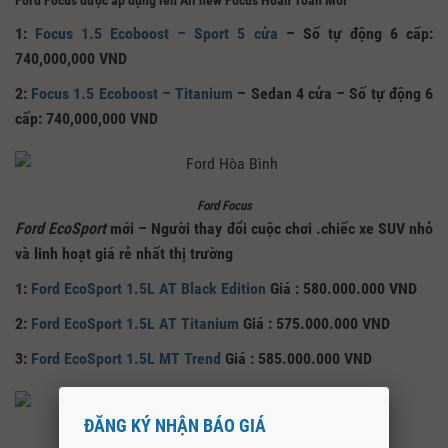
Ford Focus được áp dụng lên All new Focus Hoàn Toàn Mới
1:
Focus 1.5 Ecoboost – Sport 5 cửa
– Số tự động 6 cấp:
740
,000,000 VND
2:
Focus 1.5 Ecoboost – Titanium
– Sedan 4 cửa – Số tự động 6
cấp: 740,000,000 VND
Ford Focus
Ford EcoSport
mới – Người thay đổi cuộc chơi .chiếc xe SUV nhỏ
và linh hoạt giá rẻ nhất thị trường
1:
Ford EcoSport 1.5L AT Black Edition
Giá : 580.000.000 VND
2:
Ford EcoSport 1.5L AT Titanium
Giá : 575.000.000 VND
3:
Ford EcoSport 1.5L MT Trend
Giá : 585.000.000 VND
ĐĂNG KÝ NHẬN BÁO GIÁ
Ford Ecosport Mới