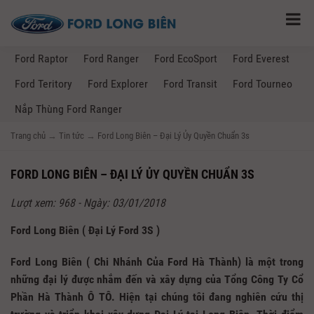
Ford Raptor
Ford Ranger
Ford EcoSport
Ford Everest
Ford Teritory
Ford Explorer
Ford Transit
Ford Tourneo
Nắp Thùng Ford Ranger
Trang chủ
→
Tin tức
→
Ford Long Biên – Đại Lý Ủy Quyền Chuẩn 3s
FORD LONG BIÊN – ĐẠI LÝ ỦY QUYỀN CHUẨN 3S
Lượt xem: 968 - Ngày: 03/01/2018
Ford Long Biên ( Đại Lý Ford 3S )
Ford Long Biên ( Chi Nhánh Của Ford Hà Thành) là một trong
những đại lý được nhắm đến và xây dựng của Tổng Công Ty Cổ
Phần Hà Thành Ô TÔ. Hiện tại chúng tôi đang nghiên cứu thị