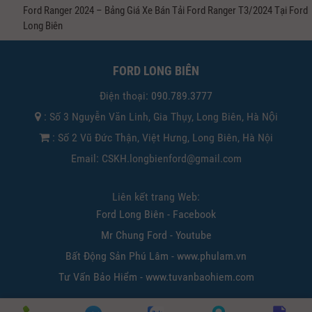
Ford Ranger 2024 – Bảng Giá Xe Bán Tải Ford Ranger T3/2024 Tại Ford
Long Biên
FORD LONG BIÊN
Điện thoại:
090.789.3777
: Số 3 Nguyễn Văn Linh, Gia Thụy, Long Biên, Hà Nội
: Số 2 Vũ Đức Thận, Việt Hưng, Long Biên, Hà Nội
Email: CSKH.longbienford@gmail.com
Liên kết trang Web:
Ford Long Biên - Facebook
Mr Chung Ford - Youtube
Bất Động Sản Phú Lâm - www.phulam.vn
Tư Vấn Bảo Hiểm - www.tuvanbaohiem.com