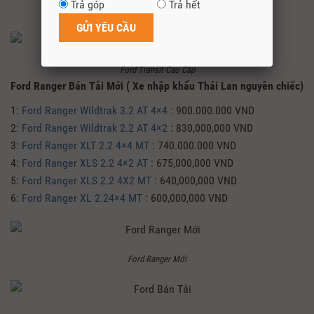
Trả góp
Trả hết
Ford Transit mới
Ford Transit Cao Cấp
Ford Ranger Bán Tải Mới ( Xe nhập khẩu Thái Lan nguyên chiếc)
1:
Ford Ranger Wildtrak 3.2 AT 4×4
: 900.000.000 VND
2:
Ford Ranger Wildtrak 2.2 AT 4×2
: 830,000,000 VND
3:
Ford Ranger XLT 2.2 4×4 MT
: 740.000.000 VND
4:
Ford Ranger XLS 2.2 4×2 AT
: 675,000,000 VND
5:
Ford Ranger XLS 2.2 4X2 MT
: 640,000,000 VND
6:
Ford Ranger XL 2.24×4 MT
: 600,000,000 VND
Ford Ranger Mới