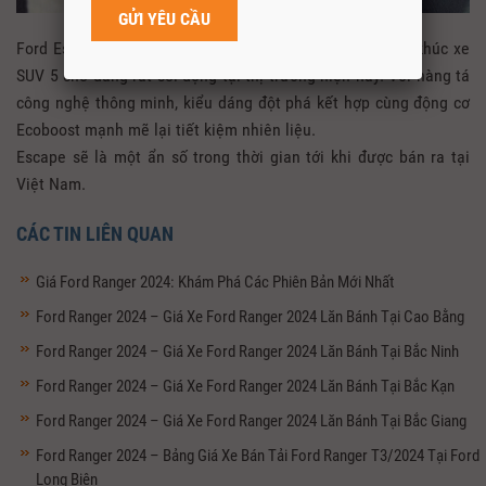
Ford Escape hứa hẹn sẽ thổi một làn gió mới vào phân khúc xe
SUV 5 chỗ đang rất sôi động tại thị trường hiện nay. Với hàng tá
công nghệ thông minh, kiểu dáng đột phá kết hợp cùng động cơ
Ecoboost mạnh mẽ lại tiết kiệm nhiên liệu.
Escape sẽ là một ẩn số trong thời gian tới khi được bán ra tại
Việt Nam.
CÁC TIN LIÊN QUAN
Giá Ford Ranger 2024: Khám Phá Các Phiên Bản Mới Nhất
Ford Ranger 2024 – Giá Xe Ford Ranger 2024 Lăn Bánh Tại Cao Bằng
Ford Ranger 2024 – Giá Xe Ford Ranger 2024 Lăn Bánh Tại Bắc Ninh
Ford Ranger 2024 – Giá Xe Ford Ranger 2024 Lăn Bánh Tại Bắc Kạn
Ford Ranger 2024 – Giá Xe Ford Ranger 2024 Lăn Bánh Tại Bắc Giang
Ford Ranger 2024 – Bảng Giá Xe Bán Tải Ford Ranger T3/2024 Tại Ford
Long Biên