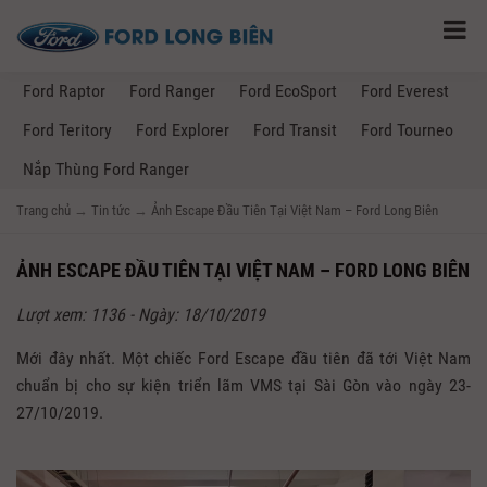
Ford Raptor
Ford Ranger
Ford EcoSport
Ford Everest
Ford Teritory
Ford Explorer
Ford Transit
Ford Tourneo
Nắp Thùng Ford Ranger
Trang chủ
→
Tin tức
→
Ảnh Escape Đầu Tiên Tại Việt Nam – Ford Long Biên
ẢNH ESCAPE ĐẦU TIÊN TẠI VIỆT NAM – FORD LONG BIÊN
Lượt xem: 1136 - Ngày: 18/10/2019
Mới đây nhất. Một chiếc Ford Escape đầu tiên đã tới Việt Nam
chuẩn bị cho sự kiện triển lãm VMS tại Sài Gòn vào ngày 23-
27/10/2019.