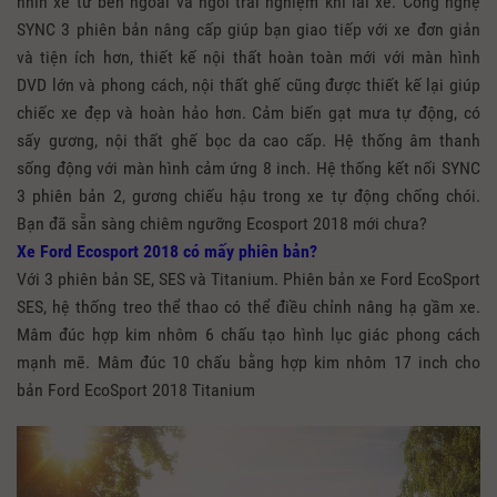
nhìn xe từ bên ngoài và ngồi trải nghiệm khi lái xe. Công nghệ
SYNC 3 phiên bản nâng cấp giúp bạn giao tiếp với xe đơn giản
và tiện ích hơn, thiết kế nội thất hoàn toàn mới với màn hình
DVD lớn và phong cách, nội thất ghế cũng được thiết kế lại giúp
chiếc xe đẹp và hoàn hảo hơn. Cảm biến gạt mưa tự động, có
sấy gương, nội thất ghế bọc da cao cấp. Hệ thống âm thanh
sống động với màn hình cảm ứng 8 inch. Hệ thống kết nối SYNC
3 phiên bản 2, gương chiếu hậu trong xe tự động chống chói.
Bạn đã sẵn sàng chiêm ngưỡng Ecosport 2018 mới chưa?
Xe Ford Ecosport 2018 có mấy phiên bản?
Với 3 phiên bản SE, SES và Titanium. Phiên bản xe Ford EcoSport
SES, hệ thống treo thể thao có thể điều chỉnh nâng hạ gầm xe.
Mâm đúc hợp kim nhôm 6 chấu tạo hình lục giác phong cách
mạnh mẽ. Mâm đúc 10 chấu bằng hợp kim nhôm 17 inch cho
bản Ford EcoSport 2018 Titanium