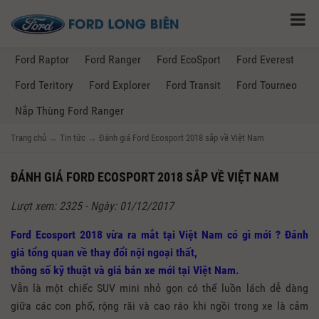
Ford Raptor
Ford Ranger
Ford EcoSport
Ford Everest
Ford Teritory
Ford Explorer
Ford Transit
Ford Tourneo
Nắp Thùng Ford Ranger
Trang chủ
→
Tin tức
→
Đánh giá Ford Ecosport 2018 sắp về Việt Nam
ĐÁNH GIÁ FORD ECOSPORT 2018 SẮP VỀ VIỆT NAM
Lượt xem: 2325 - Ngày: 01/12/2017
Ford Ecosport 2018 vừa ra mắt tại Việt Nam có gì mới ? Đánh
giá tổng quan về thay đổi nội ngoại thất,
thông số kỹ thuật và giá bán xe mới tại Việt Nam.
Vẫn là một chiếc SUV mini nhỏ gọn có thể luồn lách dễ dàng
giữa các con phố, rộng rãi và cao ráo khi ngồi trong xe là cảm