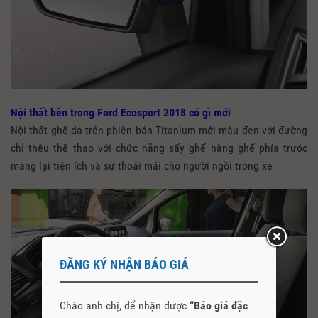
Nội thất bên trong Ford Ecosport 2018 có gì mới
Nội thất ghế da trên phiên bản Titanium mới màu đen với đường
chỉ thêu thể thao với chức năng sấy ghế hàng ghế phía trước
mang lại tiện ích và sự thoải mái cho người ngồi trong xe
ĐĂNG KÝ NHẬN BÁO GIÁ
Chào anh chị, để nhận được
“Báo giá đặc