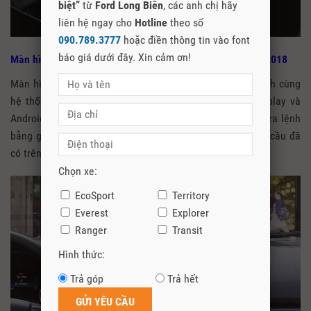
biệt”
từ
Ford Long Biên
, các anh chị hãy
liên hệ ngay cho
Hotline
theo số
090.789.3777
hoặc điền thông tin vào font
báo giá dưới đây. Xin cảm ơn!
Màn hình LCD cảm ứng cực mới trên phiên bản Ecosport 2018
Màn hình cảm ứng LCD với 2 kích thước 6,5 inch và 8 inch cùng
hệ thống SYNC 3 phiên bản 2 ứng dụng trên Apple Carplay và
Android Auto mới cực sắc nét, giúp người lái thao tác và ra lệnh
bằng giọng nói tốt hơn, hệ thống định vị dẫn đường toàn cầu đã
có trên phiên bản Ecosport 2018.
Chọn xe:
EcoSport
Territory
Everest
Explorer
Ranger
Transit
Hình thức:
Trả góp
Trả hết