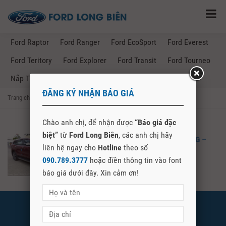
Ford Raptor
Ford Ranger
Ford EcoSport
Ford Everest
Ford Teritory
Ford Explorer
Ford Transit
Ford Tourneo
Nắp Thùng Ford Ranger
ĐĂNG KÝ NHẬN BÁO GIÁ
Trang chủ
→
Posts Tagged "mua bán xe ford tại sóc trăng"
Chào anh chị, để nhận được
“Báo giá đặc
biệt”
từ
Ford Long Biên
, các anh chị hãy
MUA BÁN XE FORD TẠI SÓC TRĂNG –
liên hệ ngay cho
Hotline
theo số
FORD LONG BIÊN
090.789.3777
hoặc điền thông tin vào font
báo giá dưới đây. Xin cảm ơn!
FORD LONG BIÊN