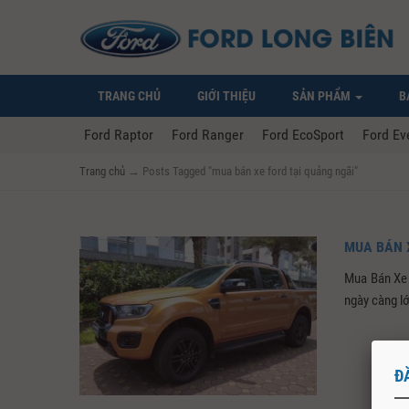
TRANG CHỦ
GIỚI THIỆU
SẢN PHẨM
B
Ford Raptor
Ford Ranger
Ford EcoSport
Ford Ev
Trang chủ
→
Posts Tagged "mua bán xe ford tại quảng ngãi"
MUA BÁN X
Mua Bán Xe 
ngày càng lớ
Đ