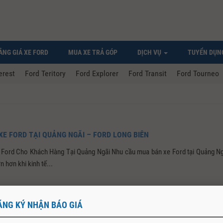
ẢNG GIÁ XE FORD
MUA XE TRẢ GÓP
DỊCH VỤ
TUYỂN DỤN
erest
Ford Teritory
Ford Explorer
Ford Transit
Ford Tourneo
E FORD TẠI QUẢNG NGÃI – FORD LONG BIÊN
Ford Cho Khách Hàng Tại Quảng Ngãi Nhu cầu mua bán xe Ford tại Quảng Ng
n hơn khi kinh tế...
ĂNG KÝ NHẬN BÁO GIÁ