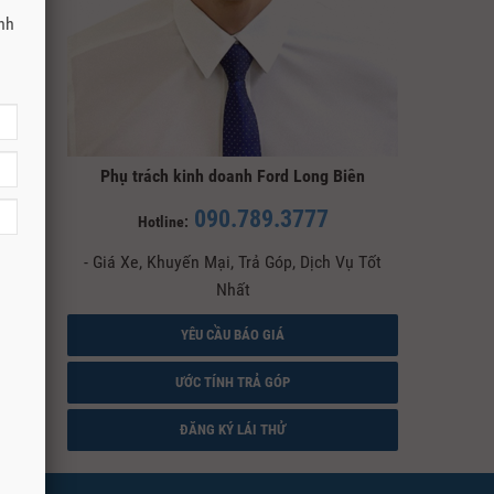
anh
Phụ trách kinh doanh Ford Long Biên
090.789.3777
Hotline:
- Giá Xe, Khuyến Mại, Trả Góp, Dịch Vụ Tốt
Nhất
YÊU CẦU BÁO GIÁ
ƯỚC TÍNH TRẢ GÓP
ĐĂNG KÝ LÁI THỬ