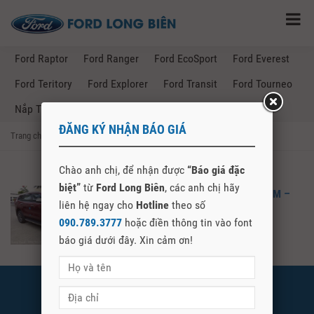
Ford Raptor
Ford Ranger
Ford EcoSport
Ford Everest
Ford Teritory
Ford Explorer
Ford Transit
Ford Tourneo
Nắp Thùng Ford Ranger
ĐĂNG KÝ NHẬN BÁO GIÁ
Trang chủ
→
Posts Tagged "mua bán xe ford tại quảng nam"
Chào anh chị, để nhận được
“Báo giá đặc
biệt”
từ
Ford Long Biên
, các anh chị hãy
MUA BÁN XE FORD TẠI QUẢNG NAM –
liên hệ ngay cho
Hotline
theo số
FORD LONG BIÊN
090.789.3777
hoặc điền thông tin vào font
báo giá dưới đây. Xin cảm ơn!
FORD LONG BIÊN