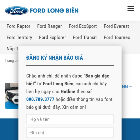
Ford Raptor
Ford Ranger
Ford EcoSport
Ford Everest
Ford Teritory
Ford Explorer
Ford Transit
Ford Tourneo
Nắp Thùng Ford Ranger
ĐĂNG KÝ NHẬN BÁO GIÁ
Trang chủ
→
Posts Tagged "giá xe ford ranger vĩnh long"
Chào anh chị, để nhận được
“Báo giá đặc
biệt”
từ
Ford Long Biên
, các anh chị hãy
GIÁ XE FORD RANGER TẠI VĨNH LONG –
liên hệ ngay cho
Hotline
theo số
FORD LONG BIÊN
090.789.3777
hoặc điền thông tin vào font
báo giá dưới đây. Xin cảm ơn!
FORD LONG BIÊN