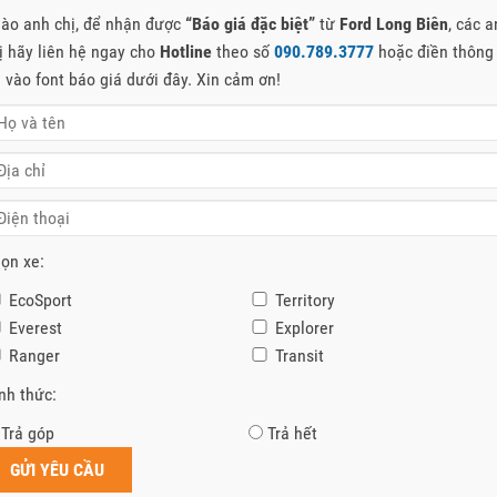
ào anh chị, để nhận được
“Báo giá đặc biệt”
từ
Ford Long Biên
, các 
RD RANGER TẠI QUẢNG BÌNH – FORD LONG BIÊN
ị hãy liên hệ ngay cho
Hotline
theo số
090.789.3777
hoặc điền thông
RD RANGER 2021 MỚI NHẤT TẠI QUẢNG BÌNH – FORD LONG BIÊN GIỚI 
n vào font báo giá dưới đây. Xin cảm ơn!
N TẢI FORD RANGER Giá Xe Ford...
ọn xe:
EcoSport
Territory
Everest
Explorer
Ranger
Transit
nh thức:
Trả góp
Trả hết