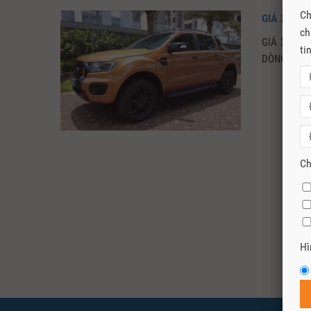
Ch
GIÁ XE FO
ch
GIÁ XE FO
ti
DÒNG XE BÁ
Ch
Hì