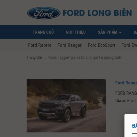
TRANG CHỦ
GIỚI THIỆU
SẢN PHẨM
B
Ford Raptor
Ford Ranger
Ford EcoSport
Ford Ev
Trang chủ
→
Posts Tagged "giá xe ford ranger tại quảng bình"
Ford Range
FORD RANGE
Giá xe Ford
Đ