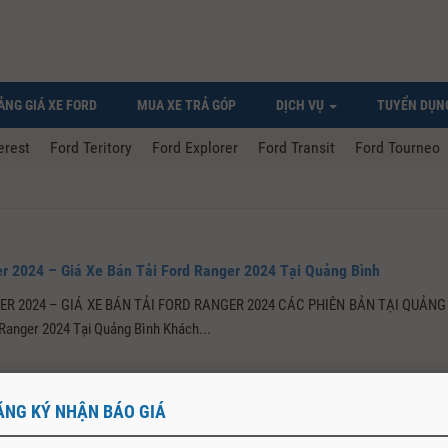
ẢNG GIÁ XE FORD
MUA XE TRẢ GÓP
DỊCH VỤ
TUYỂN DỤN
erest
Ford Teritory
Ford Explorer
Ford Transit
Ford Tourneo
r 2024 – Giá Xe Bán Tải Ford Ranger 2024 Tại Quảng Bình
R 2024 – GIÁ XE BÁN TẢI FORD RANGER 2024 CÁC PHIÊN BẢN TẠI QUẢNG
 Ranger 2024 Tại Quảng Bình Khách...
ĂNG KÝ NHẬN BÁO GIÁ