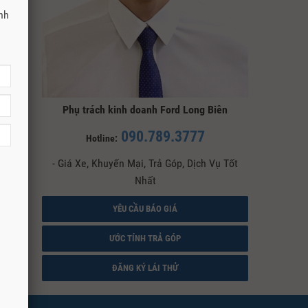
anh
THIỆU
Phụ trách kinh doanh Ford Long Biên
090.789.3777
Hotline:
- Giá Xe, Khuyến Mại, Trả Góp, Dịch Vụ Tốt
Nhất
YÊU CẦU BÁO GIÁ
ƯỚC TÍNH TRẢ GÓP
ĐĂNG KÝ LÁI THỬ